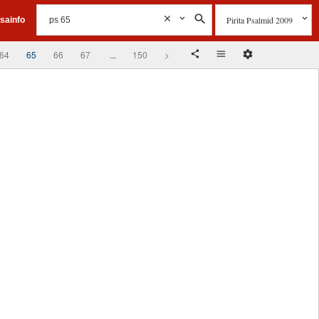
Pirita Psalmid 2009
isainfo
64
65
66
67
...
150
>