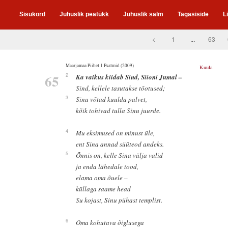
Sisukord
Juhuslik peatükk
Juhuslik salm
Tagasiside
L
<
1
...
63
Maarjamaa Piibel 1 Psalmid (2009)
Kuula
65
2
Ka vaikus kiidab Sind, Siioni Jumal –
Sind, kellele tasutakse tõotused;
3
Sina võtad kuulda palvet,
kõik tohivad tulla Sinu juurde.
4
Mu eksimused on minust üle,
ent Sina annad süüteod andeks.
5
Õnnis on, kelle Sina välja valid
ja enda lähedale tood,
elama oma õuele –
küllaga saame head
Su kojast, Sinu pühast templist.
6
Oma kohutava õiglusega