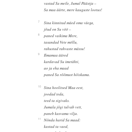
vastad Sa meile, Jumal Päästja –
Sa maa äärte, mere kauguste lootus!
7
Sina kinnitad mäed oma väega,
jõud on Su vöö –
8
paned vaikima Mere,
tasandad Vete möllu,
rahustad rahvaste mässu!
9
Ilmamaa ääred
kardavad Su imetähti,
ao ja eha maad
paned Sa rõõmust hõiskama.
10
Sina hoolitsed Maa eest,
joodad teda,
teed ta sigivaks.
Jumala jõgi tulvab vett,
paneb kasvama vilja.
11
Nõnda harid Sa maad:
kastad ta vaod,