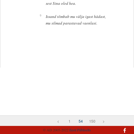
sest Sina oled hea.
9
Issand tõmbab mu välja igast hädast,
mu silmad parastavad vaenlasi.
<
1
54
150
>
© AD 2005-2022
Eesti Piibliselts