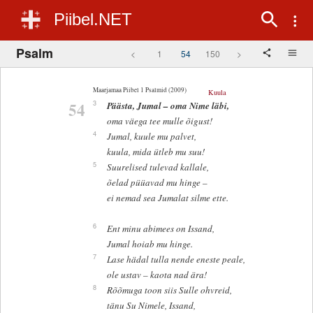
Piibel.NET
Psalm
<
1
54
150
>
Maarjamaa Piibel 1 Psalmid (2009)
Kuula
54
3
Päästa, Jumal – oma Nime läbi,
oma väega tee mulle õigust!
4
Jumal, kuule mu palvet,
kuula, mida ütleb mu suu!
5
Suurelised tulevad kallale,
õelad püüavad mu hinge –
ei nemad sea Jumalat silme ette.
6
Ent minu abimees on Issand,
Jumal hoiab mu hinge.
7
Lase hädal tulla nende eneste peale,
ole ustav – kaota nad ära!
8
Rõõmuga toon siis Sulle ohvreid,
tänu Su Nimele, Issand,