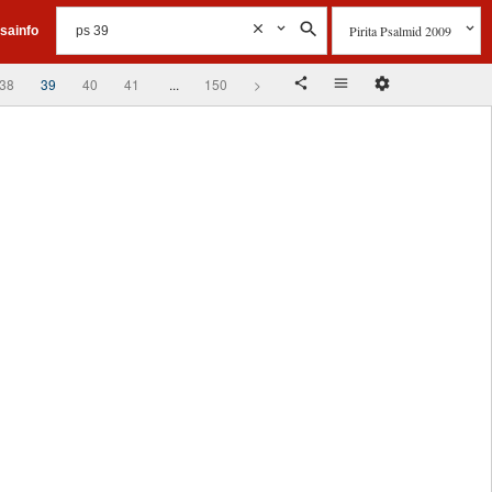
Pirita Psalmid 2009
isainfo
38
39
40
41
...
150
>