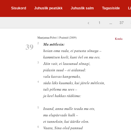
Sisukord
Juhuslik peatükk
Juhuslik salm
Tagasiside
L
<
1
...
37
Maarjamaa Piibel 1 Psalmid (2009)
Kuula
39
2
Ma mõtlesin:
hoian oma rada, ei patusta sõnaga –
kammitsen keelt, kuni õel on mu ees.
3
Jäin vait, ei lausunud sõnagi,
pidasin suud – ei aidanud:
valu kasvas kangemaks,
4
süda läks kuumaks, kui järele mõtlesin,
tuli põlema mu sees –
ja keel hakkas rääkima:
5
Issand, anna mulle teada mu ots,
mu elupäevade hulk –
et tunneksin, kui üürike olen.
6
Vaata, Sina oled pannud