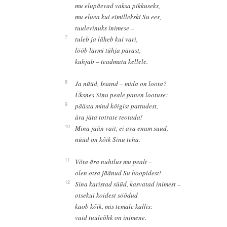
mu elupäevad vaksa pikkuseks,
mu eluea kui eimillekski Su ees,
tuulevinuks inimese –
7
tuleb ja läheb kui vari,
lööb lärmi tühja pärast,
kuhjab – teadmata kellele.
8
Ja nüüd, Issand – mida on loota?
Üksnes Sinu peale panen lootuse:
9
päästa mind kõigist pattudest,
ära jäta totrate teotada!
10
Mina jään vait, ei ava enam suud,
nüüd on kõik Sinu teha.
11
Võta ära nuhtlus mu pealt –
olen otsa jäänud Su hoopidest!
12
Sina karistad süüd, kasvatad inimest –
otsekui koidest söödud
kaob kõik, mis temale kallis:
vaid tuuleõhk on inimene.