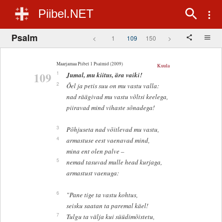
Piibel.NET
Psalm
<
1
109
150
>
Maarjamaa Piibel 1 Psalmid (2009)
Kuula
109
1
Jumal, mu kiitus, ära vaiki!
2
Õel ja petis suu on mu vastu valla:
nad räägivad mu vastu võltsi keelega,
piiravad mind vihaste sõnadega!
3
Põhjuseta nad võitlevad mu vastu,
4
armastuse eest vaenavad mind,
mina ent olen palve –
5
nemad tasuvad mulle head kurjaga,
armastust vaenuga:
6
"Pane tige ta vastu kohtus,
seisku saatan ta paremal käel!
7
Tulgu ta välja kui süüdimõistetu,