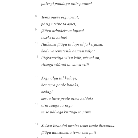
palvegi pandagu talle patuks!
8
Tema päevi olgu pisut,
pärigu teine ta amet,
9
jäägu orbudeks ta lapsed,
leseks ta naine!
10
Hulkuma jäägu ta lapsed ja kerjama,
kodu varemetestki aetagu välja;
11
liigkasuvõtja viigu kõik, mis tal on,
riisugu võõrad ta vaeva vili!
12
Ärgu olgu tal kedagi,
kes tema poole hoiaks,
kedagi,
kes ta laste peale armu heidaks –
13
otsa saagu ta sugu,
teise põlvega kustugu ta nimi!
14
Seisku Issandal meeles tema isade ülekohus,
jäägu unustamata tema ema patt –
15