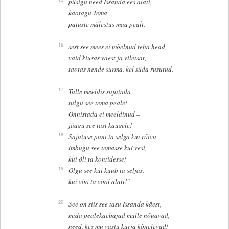
püsigu need Issanda ees alati,
kaotagu Tema
patuste mälestus maa pealt,
16
sest see mees ei mõelnud teha head,
vaid kiusas vaest ja viletsat,
taotas nende surma, kel süda rusutud.
17
Talle meeldis sajatada –
tulgu see tema peale!
Õnnistada ei meeldinud –
jäägu see tast kaugele!
18
Sajatuse pani ta selga kui rõiva –
imbugu see temasse kui vesi,
kui õli ta kontidesse!
19
Olgu see kui kuub ta seljas,
kui vöö ta vööl alati!"
20
See on siis see tasu Issanda käest,
mida pealekaebajad mulle nõuavad,
need, kes mu vastu kurja kõnelevad!