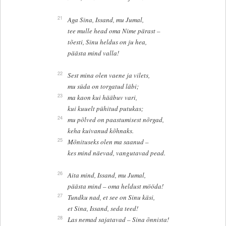
21
Aga Sina, Issand, mu Jumal,
tee mulle head oma Nime pärast –
tõesti, Sinu heldus on ju hea,
päästa mind valla!
22
Sest mina olen vaene ja vilets,
mu süda on torgatud läbi;
23
ma kaon kui hääbuv vari,
kui kuuelt pühitud putukas;
24
mu põlved on paastumisest nõrgad,
keha kuivanud kõhnaks.
25
Mõnituseks olen ma saanud –
kes mind näevad, vangutavad pead.
26
Aita mind, Issand, mu Jumal,
päästa mind – oma heldust mööda!
27
Tundku nad, et see on Sinu käsi,
et Sina, Issand, seda teed!
28
Las nemad sajatavad – Sina õnnista!