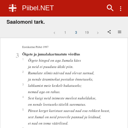
Piibel.NET
Saalomoni tark.
<
1
3
19
>
Eestikeelne Piibel 1997
3
Õigete ja jumalakartmatute võrdlus
1
Õigete hinged on aga Jumala käes
ja neid ei puuduta ükski piin.
2
Rumalate silmis näivad nad olevat surnud,
ja nende äraminekut peetakse õnnetuseks,
3
lahkumist meie keskelt hukatuseks;
nemad aga on rahus.
4
Sest kuigi neid inimeste meelest nuheldakse,
on nende lootuseks täielik surematus.
5
Pärast kerget karistust saavad nad osa rohkest heast,
sest Jumal on neid proovile pannud ja leidnud,
et nad on tema väärilised.