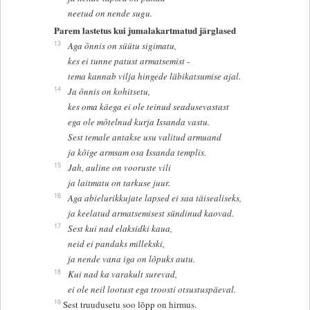
neetud on nende sugu.
Parem lastetus kui jumalakartmatud järglased
13
Aga õnnis on süütu sigimatu,
kes ei tunne patust armatsemist -
tema kannab vilja hingede läbikatsumise ajal.
14
Ja õnnis on kohitsetu,
kes oma käega ei ole teinud seadusevastast
ega ole mõtelnud kurja Issanda vastu.
Sest temale antakse usu valitud armuand
ja kõige armsam osa Issanda templis.
15
Jah, auline on vooruste vili
ja laitmatu on tarkuse juur.
16
Aga abielurikkujate lapsed ei saa täisealiseks,
ja keelatud armatsemisest sündinud kaovad.
17
Sest kui nad elaksidki kaua,
neid ei pandaks millekski,
ja nende vana iga on lõpuks autu.
18
Kui nad ka varakult surevad,
ei ole neil lootust ega troosti otsustuspäeval.
19
Sest truudusetu soo lõpp on hirmus.