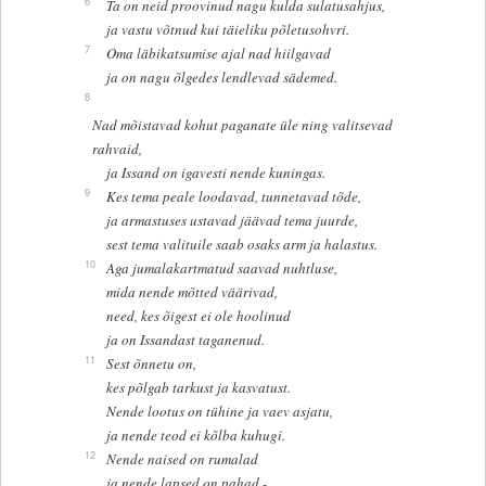
6
Ta on neid proovinud nagu kulda sulatusahjus,
ja vastu võtnud kui täieliku põletusohvri.
7
Oma läbikatsumise ajal nad hiilgavad
ja on nagu õlgedes lendlevad sädemed.
8
Nad mõistavad kohut paganate üle ning valitsevad
rahvaid,
ja Issand on igavesti nende kuningas.
9
Kes tema peale loodavad, tunnetavad tõde,
ja armastuses ustavad jäävad tema juurde,
sest tema valituile saab osaks arm ja halastus.
10
Aga jumalakartmatud saavad nuhtluse,
mida nende mõtted väärivad,
need, kes õigest ei ole hoolinud
ja on Issandast taganenud.
11
Sest õnnetu on,
kes põlgab tarkust ja kasvatust.
Nende lootus on tühine ja vaev asjatu,
ja nende teod ei kõlba kuhugi.
12
Nende naised on rumalad
ja nende lapsed on pahad -