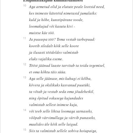
10
Aga armetud olid ja elutute peale lootsid need,
kes inimeste kätetöid nimetasid jumalaiks:
kuld ja hõbe, kunstipärane toode,
loomakujud või kasutu kivi -
muistse käe töö.
11
Ja puusepa töö? Tema vestab tarbepuud:
koorib siledalt kõik selle koore
ja ilusasti töödeldes valmistab
eluks vajaliku eseme.
12
Tööst jäänud laaste tarvitab ta toidu tegemisel,
et oma kõhtu täis süüa.
13
Aga selle jäänuse, mis kuhugi ei kõlba,
kõvera ja okslikuks kasvanud puutüki,
ta võtab ja vestab seda oma jõudehetkil,
ning õpitud oskusega kujundades
valmistab sellest inimese kuju,
14
või teeb selle lihtsa loomaga sarnaseks,
võõpab värvimullaga ja värvib punaseks,
maalides üle kõik selle laigud.
15
Siis ta valmistab sellele sobiva hoiupaiga,