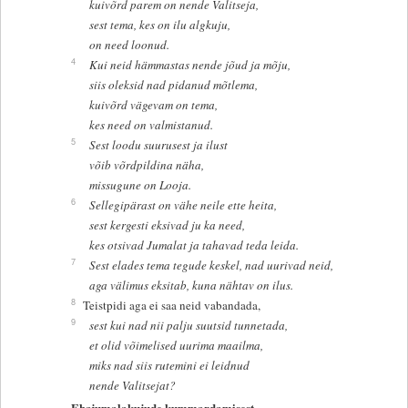
kuivõrd parem on nende Valitseja,
sest tema, kes on ilu algkuju,
on need loonud.
4
Kui neid hämmastas nende jõud ja mõju,
siis oleksid nad pidanud mõtlema,
kuivõrd vägevam on tema,
kes need on valmistanud.
5
Sest loodu suurusest ja ilust
võib võrdpildina näha,
missugune on Looja.
6
Sellegipärast on vähe neile ette heita,
sest kergesti eksivad ju ka need,
kes otsivad Jumalat ja tahavad teda leida.
7
Sest elades tema tegude keskel, nad uurivad neid,
aga välimus eksitab, kuna nähtav on ilus.
8
Teistpidi aga ei saa neid vabandada,
9
sest kui nad nii palju suutsid tunnetada,
et olid võimelised uurima maailma,
miks nad siis rutemini ei leidnud
nende Valitsejat?
Ebajumalakujude kummardamisest