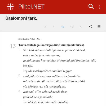
Piibel.NET
Saalomoni tark.
<
1
13
19
>
Eestikeelne Piibel 1997
13
Taevatähtede ja loodusjõudude kummardamisest
1
Sest kõik inimesed olid ju loomu poolest tühised,
neil puudus jumalatunnetus,
ja nähtavaist heategudest ei osanud nad ära tunda teda,
kes ON.
Tegude märkajadki ei tundnud tegijat,
2
vaid pidasid maailma valitsevaiks jumalaiks
tuld või tuult või liikuvat õhku või tähtede sõõri
või võimast vett või taevavalgusi.
3
Kui nad, olles võlutud nende ilust,
pidasid neid jumalaiks,
siis oleksid nad pidanud ka teadma,