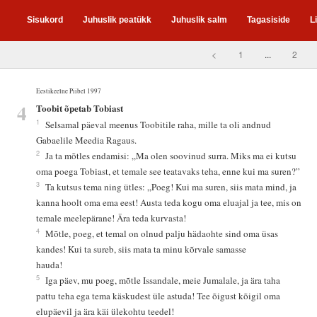
Sisukord
Juhuslik peatükk
Juhuslik salm
Tagasiside
L
<
1
...
2
Eestikeelne Piibel 1997
4
Toobit õpetab Tobiast
1
Selsamal päeval meenus Toobitile raha, mille ta oli andnud
Gabaelile Meedia Ragaus.
2
Ja ta mõtles endamisi: „Ma olen soovinud surra. Miks ma ei kutsu
oma poega Tobiast, et temale see teatavaks teha, enne kui ma suren?”
3
Ta kutsus tema ning ütles: „Poeg! Kui ma suren, siis mata mind, ja
kanna hoolt oma ema eest! Austa teda kogu oma eluajal ja tee, mis on
temale meelepärane! Ära teda kurvasta!
4
Mõtle, poeg, et temal on olnud palju hädaohte sind oma üsas
kandes! Kui ta sureb, siis mata ta minu kõrvale samasse
hauda!
5
Iga päev, mu poeg, mõtle Issandale, meie Jumalale, ja ära taha
pattu teha ega tema käskudest üle astuda! Tee õigust kõigil oma
elupäevil ja ära käi ülekohtu teedel!