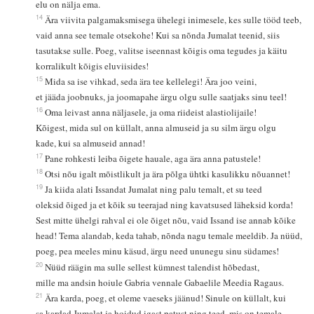
elu on nälja ema.
14
Ära viivita palgamaksmisega ühelegi inimesele, kes sulle tööd teeb,
vaid anna see temale otsekohe! Kui sa nõnda Jumalat teenid, siis
tasutakse sulle. Poeg, valitse iseennast kõigis oma tegudes ja käitu
korralikult kõigis eluviisides!
15
Mida sa ise vihkad, seda ära tee kellelegi! Ära joo veini,
et jääda joobnuks, ja joomapahe ärgu olgu sulle saatjaks sinu teel!
16
Oma leivast anna näljasele, ja oma riideist alastiolijaile!
Kõigest, mida sul on küllalt, anna almuseid ja su silm ärgu olgu
kade, kui sa almuseid annad!
17
Pane rohkesti leiba õigete hauale, aga ära anna patustele!
18
Otsi nõu igalt mõistlikult ja ära põlga ühtki kasulikku nõuannet!
19
Ja kiida alati Issandat Jumalat ning palu temalt, et su teed
oleksid õiged ja et kõik su teerajad ning kavatsused läheksid korda!
Sest mitte ühelgi rahval ei ole õiget nõu, vaid Issand ise annab kõike
head! Tema alandab, keda tahab, nõnda nagu temale meeldib. Ja nüüd,
poeg, pea meeles minu käsud, ärgu need ununegu sinu südames!
20
Nüüd räägin ma sulle sellest kümnest talendist hõbedast,
mille ma andsin hoiule Gabria vennale Gabaelile Meedia Ragaus.
21
Ära karda, poeg, et oleme vaeseks jäänud! Sinule on küllalt, kui
sa kardad Jumalat ja hoidud igast patust ning teed, mis on temale