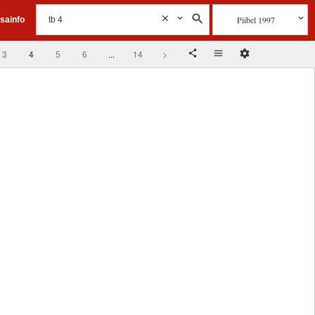
Piibel 1997
isainfo
3
4
5
6
...
14
>