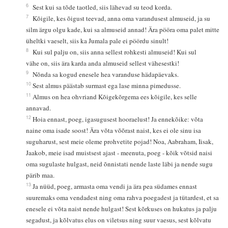
6
Sest kui sa tõde taotled, siis lähevad su teod korda.
7
Kõigile, kes õigust teevad, anna oma varandusest almuseid, ja su
silm ärgu olgu kade, kui sa almuseid annad! Ära pööra oma palet mitte
üheltki vaeselt, siis ka Jumala pale ei pöördu sinult!
8
Kui sul palju on, siis anna sellest rohkesti almuseid! Kui sul
vähe on, siis ära karda anda almuseid sellest vähesestki!
9
Nõnda sa kogud enesele hea varanduse hädapäevaks.
10
Sest almus päästab surmast ega lase minna pimedusse.
11
Almus on hea ohvriand Kõigekõrgema ees kõigile, kes selle
annavad.
12
Hoia ennast, poeg, igasugusest hooraelust! Ja ennekõike: võta
naine oma isade soost! Ära võta võõrast naist, kes ei ole sinu isa
suguharust, sest meie oleme prohvetite pojad! Noa, Aabraham, Iisak,
Jaakob, meie isad muistsest ajast - meenuta, poeg - kõik võtsid naisi
oma sugulaste hulgast, neid õnnistati nende laste läbi ja nende sugu
pärib maa.
13
Ja nüüd, poeg, armasta oma vendi ja ära pea südames ennast
suuremaks oma vendadest ning oma rahva poegadest ja tütardest, et sa
enesele ei võta naist nende hulgast! Sest kõrkuses on hukatus ja palju
segadust, ja kõlvatus elus on viletsus ning suur vaesus, sest kõlvatu