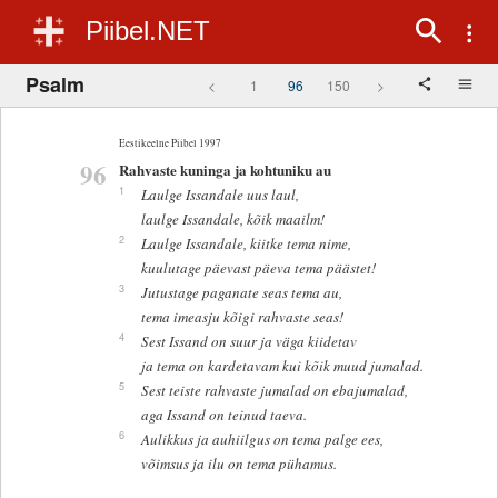
Piibel.NET
Psalm
<
1
96
150
>
Eestikeelne Piibel 1997
96
Rahvaste kuninga ja kohtuniku au
1
Laulge Issandale uus laul,
laulge Issandale, kõik maailm!
2
Laulge Issandale, kiitke tema nime,
kuulutage päevast päeva tema päästet!
3
Jutustage paganate seas tema au,
tema imeasju kõigi rahvaste seas!
4
Sest Issand on suur ja väga kiidetav
ja tema on kardetavam kui kõik muud jumalad.
5
Sest teiste rahvaste jumalad on ebajumalad,
aga Issand on teinud taeva.
6
Aulikkus ja auhiilgus on tema palge ees,
võimsus ja ilu on tema pühamus.