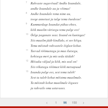
7
Rahvaste suguvõsad! Andke Issandale,
andke Issandale au ja võimus!
8
Andke Issandale tema nime au,
tooge annetusi ja tulge tema õuedesse!
9
Kummardage Issandat pühas ehtes,
kõik maailm värisegu tema palge ees!
10
Öelge paganate seas: Issand on kuningas!
Siis maailm jääb kindlaks, ei see kõigu.
Tema mõistab rahvastele õiglast kohut.
11
Taevad rõõmustagu ja maa ilutsegu,
kohisegu meri ja mis seda täidab!
12
Hõisaku väljad ja kõik, mis seal on!
Siis rõkatagu rõõmust kõik metsapuud
13
Issanda palge ees, sest tema tuleb!
Sest ta tuleb kohut mõistma maailmale.
Ta mõistab kohut maailmale õiguses
ja rahvaile oma ustavuses.
<
1
96
150
>