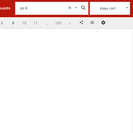
Piibel 1997
isainfo
8
9
10
11
...
150
>