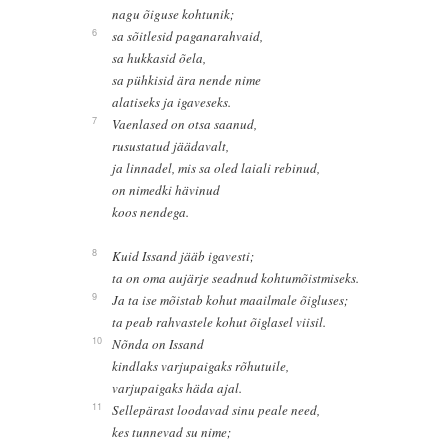
nagu õiguse kohtunik;
6
sa sõitlesid paganarahvaid,
sa hukkasid õela,
sa pühkisid ära nende nime
alatiseks ja igaveseks.
7
Vaenlased on otsa saanud,
rusustatud jäädavalt,
ja linnadel, mis sa oled laiali rebinud,
on nimedki hävinud
koos nendega.
8
Kuid Issand jääb igavesti;
ta on oma aujärje seadnud kohtumõistmiseks.
9
Ja ta ise mõistab kohut maailmale õigluses;
ta peab rahvastele kohut õiglasel viisil.
10
Nõnda on Issand
kindlaks varjupaigaks rõhutuile,
varjupaigaks häda ajal.
11
Sellepärast loodavad sinu peale need,
kes tunnevad su nime;