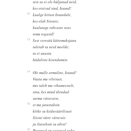
sest sa ei ole hüljanud neid,
kes otsivad sind, Issand!
12
Laulge kiitust Issandale,
kes elab Siionis;
kuulutage rahvaste seas
tema tegusid!
13
Sest veresüü kättemaksjana
tuletab ta neid meelde;
ta ei unusta
hädaliste kisendamist.
14
Ole mulle armuline, Issand!
Vaata mu viletsust,
mis tuleb mu vihameestelt,
sina, kes mind ülendad
surma väravaist,
15
et ma jutustaksin
kõike su kiiduväärilisust
Siioni tütre väravais
ja ilutseksin su abist!
16
Paganad on vajunud auku,