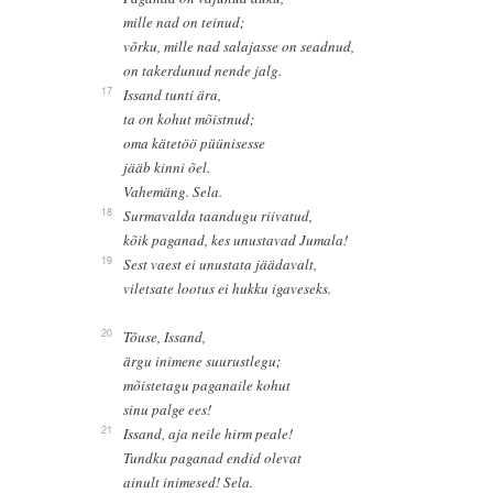
mille nad on teinud;
võrku, mille nad salajasse on seadnud,
on takerdunud nende jalg.
17
Issand tunti ära,
ta on kohut mõistnud;
oma kätetöö püünisesse
jääb kinni õel.
Vahemäng. Sela.
18
Surmavalda taandugu riivatud,
kõik paganad, kes unustavad Jumala!
19
Sest vaest ei unustata jäädavalt,
viletsate lootus ei hukku igaveseks.
20
Tõuse, Issand,
ärgu inimene suurustlegu;
mõistetagu paganaile kohut
sinu palge ees!
21
Issand, aja neile hirm peale!
Tundku paganad endid olevat
ainult inimesed! Sela.