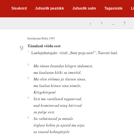
Sisukord
Juhuslik peatükk
Juhuslik salm
Tagasiside
L
<
1
...
7
Eestikeelne Piibel 1997
9
Tänulaul võidu eest
1
Laulujuhatajale: viisil „Sure poja eest!”; Taaveti laul.
2
Ma tänan Issandat kõigest südamest,
ma kuulutan kõiki su imetöid.
3
Ma olen rõõmus ja ilutsen sinus,
ma laulan kiitust sinu nimele,
Kõigekõrgem!
4
Sest mu vaenlased taganevad,
nad komistavad ning hävivad
su palge eest.
5
Sa valmistasid ju minule
õiglase kohtu ja ajasid mu asja;
sa istusid kohtujärjele