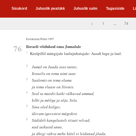
Sisukord
Juhuslik peatükk
Juhuslik salm
Tagasiside
L
<
1
...
74
Eestikeelne Piibel 1997
76
Iisraeli võidulaul oma Jumalale
1
Keelpillil mängijale laulujuhatajale: Aasafi lugu ja laul.
2
Jumal on Juuda seas tuttav,
Iisraelis on tema nimi suur.
3
Saalemis on tema elamu
ja tema eluase on Siionis.
4
Seal ta murdis katki välkuvad ammud,
kilbi ja mõõga ja sõja. Sela.
5
Sina oled hiilgav,
ülevam igavestest mägedest.
6
Südidelt kangelastelt riisuti relvad;
nad suikusid unne,
ja ühegi vahva mehe kätel ei leidunud jõudu.