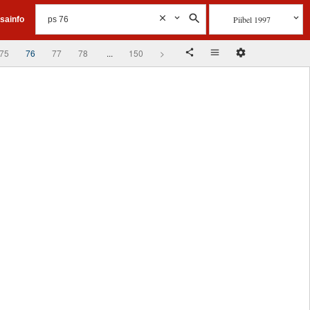
Piibel 1997
isainfo
75
76
77
78
...
150
>