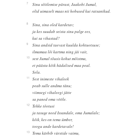
7
Sinu sõitlemise pärast, Jaakobi Jumal,
olid uimaselt maas nii hobused kui ratsanikud.
8
Sina, sina oled kardetav;
ja kes suudab seista sinu palge ees,
kui sa vihastad?
9
Sina andsid taevast kuulda kohtuotsuse;
ilmamaa lõi kartma ning jäi vait,
10
sest Jumal tõusis kohut mõistma,
et päästa kõik hädalised maa peal.
Sela.
11
Sest inimeste vihaleek
peab sulle andma tänu;
viimsegi vihaleegi jätte
sa paned oma vööle.
12
Tehke tõotusi
ja tasuge need Issandale, oma Jumalale;
kõik, kes on tema ümber,
toogu ande kardetavale!
13
Tema kärbib vürstide vaimu,