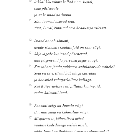
10
Rikkalikku vihma kallad sina, Jumal,
oma pärisosale
ja sa kosutad närbunut.
11
Sinu loomad asuvad seal;
sina, Jumal, kinnitad oma headusega viletsat.
12
Issand annab sõnumi;
heade sõnumite kuulutajaid on suur vägi.
13
Sõjavägede kuningad põgenevad,
nad põgenevad ja pereema jagab saagi.
14
Kas tahate jääda puhkama sadulakorvide vahele?
Seal on tuvi, tiivad hõbedaga karratud
ja hoosuled vahajaskollase kullaga.
15
Kui Kõigeväeline seal pillutas kuningaid,
sadas Salmonil lund.
16
Baasani mägi on Jumala mägi,
Baasani mägi on kühmuline mägi.
17
Mispärast te, kühmulised mäed,
vaatate kadedusega sellele mäele,
mida Jumal on ihaldanud enesele eluasemeks?