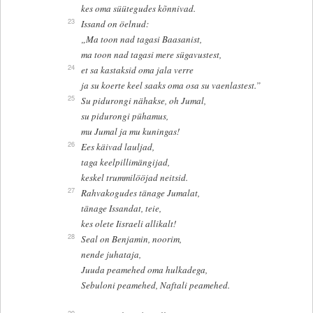
kes oma süütegudes kõnnivad.
23
Issand on öelnud:
„Ma toon nad tagasi Baasanist,
ma toon nad tagasi mere sügavustest,
24
et sa kastaksid oma jala verre
ja su koerte keel saaks oma osa su vaenlastest.”
25
Su pidurongi nähakse, oh Jumal,
su pidurongi pühamus,
mu Jumal ja mu kuningas!
26
Ees käivad lauljad,
taga keelpillimängijad,
keskel trummilööjad neitsid.
27
Rahvakogudes tänage Jumalat,
tänage Issandat, teie,
kes olete Iisraeli allikalt!
28
Seal on Benjamin, noorim,
nende juhataja,
Juuda peamehed oma hulkadega,
Sebuloni peamehed, Naftali peamehed.