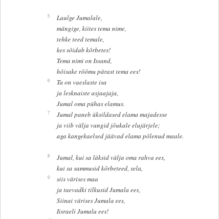
5
Laulge Jumalale,
mängige, kiites tema nime,
tehke teed temale,
kes sõidab kõrbetes!
Tema nimi on Issand,
hõisake rõõmu pärast tema ees!
6
Ta on vaeslaste isa
ja lesknaiste asjaajaja,
Jumal oma pühas elamus.
7
Jumal paneb üksildased elama majadesse
ja viib välja vangid jõukale elujärjele;
aga kangekaelsed jäävad elama põlenud maale.
8
Jumal, kui sa läksid välja oma rahva ees,
kui sa sammusid kõrbeteed, sela,
9
siis värises maa
ja taevadki tilkusid Jumala ees,
Siinai värises Jumala ees,
Iisraeli Jumala ees!