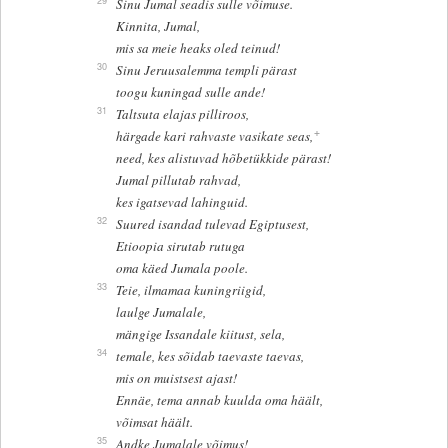
29
Sinu Jumal seadis sulle võimuse.
Kinnita, Jumal,
mis sa meie heaks oled teinud!
30
Sinu Jeruusalemma templi pärast
toogu kuningad sulle ande!
31
Taltsuta elajas pilliroos,
+
härgade kari rahvaste vasikate seas,
need, kes alistuvad hõbetükkide pärast!
Jumal pillutab rahvad,
kes igatsevad lahinguid.
32
Suured isandad tulevad Egiptusest,
Etioopia sirutab rutuga
oma käed Jumala poole.
33
Teie, ilmamaa kuningriigid,
laulge Jumalale,
mängige Issandale kiitust, sela,
34
temale, kes sõidab taevaste taevas,
mis on muistsest ajast!
Ennäe, tema annab kuulda oma häält,
võimsat häält.
35
Andke Jumalale võimus!