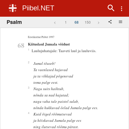
Piibel.NET
Psalm
<
1
68
150
>
Eestikeelne Piibel 1997
68
Kiituslaul Jumala võidust
1
Laulujuhatajale: Taaveti laul ja lauluviis.
2
Jumal tõuseb!
Ta vaenlased hajuvad
ja ta vihkajad põgenevad
tema palge eest.
3
Nagu suits haihtub,
nõnda sa nad hajutad;
nagu vaha tule paistel sulab,
nõnda hukkuvad õelad Jumala palge ees.
4
Kuid õiged rõõmutsevad
ja hõiskavad Jumala palge ees
ning ilutsevad rõõmu pärast.