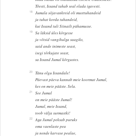
Tõesti, Issand tahab seal elada igavesti.
18
Jumala sõjavankreid oli musttuhandeid
ja tuhat korda tuhandeid,
kui Issand tuli Siinailt pühamusse.
19
Sa läksid üles kõrgesse
ja võtsid vangihulga saagiks,
said ande inimeste seast,
isegi tõrkujate seast,
sa Issand Jumal kõrgustes.
20
Tänu olgu Issandale!
Päevast päeva kannab meie koormat Jumal,
kes on meie pääste. Sela.
21
See Jumal
on meie pääste Jumal!
Jumal, meie Issand,
toob välja surmastki!
22
Aga Jumal peksab puruks
oma vaenlaste pea
ja nende karvase pealae,