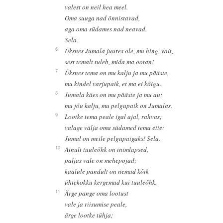
valest on neil hea meel.
Oma suuga nad õnnistavad,
aga oma südames nad neavad.
Sela.
6
Üksnes Jumala juures ole, mu hing, vait,
sest temalt tuleb, mida ma ootan!
7
Üksnes tema on mu kalju ja mu pääste,
mu kindel varjupaik, et ma ei kõigu.
8
Jumala käes on mu pääste ja mu au;
mu jõu kalju, mu pelgupaik on Jumalas.
9
Lootke tema peale igal ajal, rahvas;
valage välja oma südamed tema ette:
Jumal on meile pelgupaigaks! Sela.
10
Ainult tuuleõhk on inimlapsed,
paljas vale on mehepojad;
kaalule pandult on nemad kõik
ühtekokku kergemad kui tuuleõhk.
11
Ärge pange oma lootust
vale ja riisumise peale,
ärge lootke tühja;