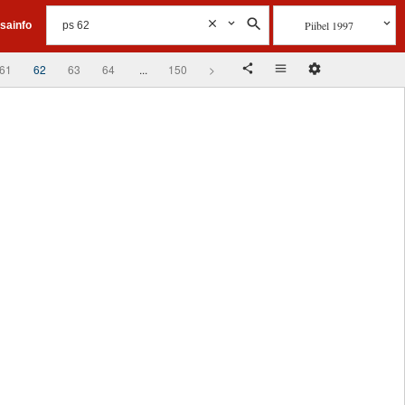
Piibel 1997
isainfo
61
62
63
64
...
150
>