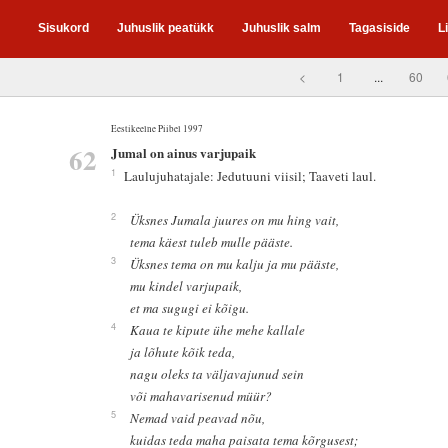
Sisukord
Juhuslik peatükk
Juhuslik salm
Tagasiside
L
<
1
...
60
Eestikeelne Piibel 1997
62
Jumal on ainus varjupaik
1
Laulujuhatajale: Jedutuuni viisil; Taaveti laul.
2
Üksnes Jumala juures on mu hing vait,
tema käest tuleb mulle pääste.
3
Üksnes tema on mu kalju ja mu pääste,
mu kindel varjupaik,
et ma sugugi ei kõigu.
4
Kaua te kipute ühe mehe kallale
ja lõhute kõik teda,
nagu oleks ta väljavajunud sein
või mahavarisenud müür?
5
Nemad vaid peavad nõu,
kuidas teda maha paisata tema kõrgusest;