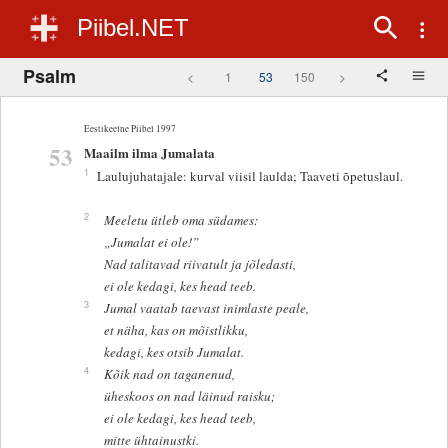
Piibel.NET
Psalm
<
1
53
150
>
Eestikeelne Piibel 1997
53
Maailm ilma Jumalata
1
Laulujuhatajale: kurval viisil laulda; Taaveti õpetuslaul.
2
Meeletu ütleb oma südames:
„Jumalat ei ole!”
Nad talitavad riivatult ja jõledasti,
ei ole kedagi, kes head teeb.
3
Jumal vaatab taevast inimlaste peale,
et näha, kas on mõistlikku,
kedagi, kes otsib Jumalat.
4
Kõik nad on taganenud,
üheskoos on nad läinud raisku;
ei ole kedagi, kes head teeb,
mitte ühtainustki.