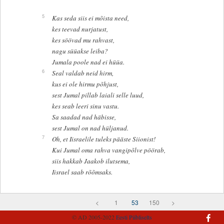
5
Kas seda siis ei mõista need,
kes teevad nurjatust,
kes söövad mu rahvast,
nagu süüakse leiba?
Jumala poole nad ei hüüa.
6
Seal valdab neid hirm,
kus ei ole hirmu põhjust,
sest Jumal pillab laiali selle luud,
kes seab leeri sinu vastu.
Sa saadad nad häbisse,
sest Jumal on nad hüljanud.
7
Oh, et Iisraelile tuleks pääste Siionist!
Kui Jumal oma rahva vangipõlve pöörab,
siis hakkab Jaakob ilutsema,
Iisrael saab rõõmsaks.
<
1
53
150
>
© AD 2005-2022
Eesti Piibliselts