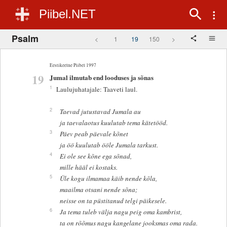
Piibel.NET
Psalm
<
1
19
150
>
Eestikeelne Piibel 1997
19
Jumal ilmutab end looduses ja sõnas
1
Laulujuhatajale: Taaveti laul.
2
Taevad jutustavad Jumala au
ja taevalaotus kuulutab tema kätetööd.
3
Päev peab päevale kõnet
ja öö kuulutab ööle Jumala tarkust.
4
Ei ole see kõne ega sõnad,
mille hääl ei kostaks.
5
Üle kogu ilmamaa käib nende kõla,
maailma otsani nende sõna;
neisse on ta püstitanud telgi päikesele.
6
Ja tema tuleb välja nagu peig oma kambrist,
ta on rõõmus nagu kangelane jooksmas oma rada.