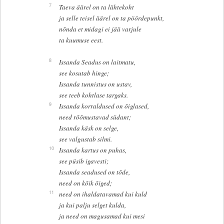
7
Taeva äärel on ta lähtekoht
ja selle teisel äärel on ta pöördepunkt,
nõnda et midagi ei jää varjule
ta kuumuse eest.
8
Issanda Seadus on laitmatu,
see kosutab hinge;
Issanda tunnistus on ustav,
see teeb kohtlase targaks.
9
Issanda korraldused on õiglased,
need rõõmustavad südant;
Issanda käsk on selge,
see valgustab silmi.
10
Issanda kartus on puhas,
see püsib igavesti;
Issanda seadused on tõde,
need on kõik õiged;
11
need on ihaldatavamad kui kuld
ja kui palju selget kulda,
ja need on magusamad kui mesi