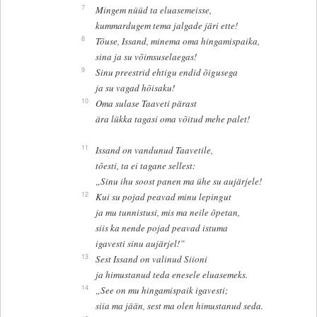
7
Mingem nüüd ta eluasemeisse,
kummardugem tema jalgade järi ette!
8
Tõuse, Issand, minema oma hingamispaika,
sina ja su võimsuselaegas!
9
Sinu preestrid ehtigu endid õigusega
ja su vagad hõisaku!
10
Oma sulase Taaveti pärast
ära lükka tagasi oma võitud mehe palet!
11
Issand on vandunud Taavetile,
tõesti, ta ei tagane sellest:
„Sinu ihu soost panen ma ühe su aujärjele!
12
Kui su pojad peavad minu lepingut
ja mu tunnistusi, mis ma neile õpetan,
siis ka nende pojad peavad istuma
igavesti sinu aujärjel!”
13
Sest Issand on valinud Siioni
ja himustanud teda enesele eluasemeks.
14
„See on mu hingamispaik igavesti;
siia ma jään, sest ma olen himustanud seda.