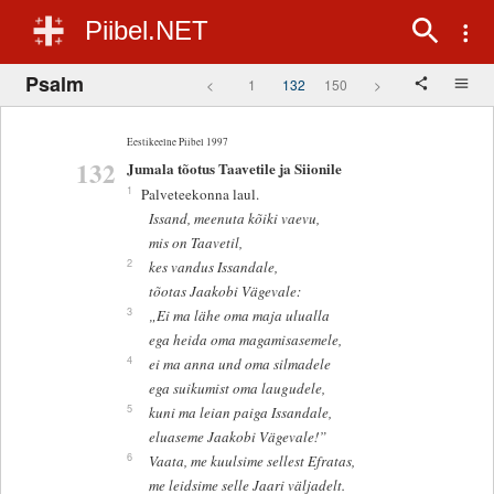
Piibel.NET
Psalm
<
1
132
150
>
Eestikeelne Piibel 1997
132
Jumala tõotus Taavetile ja Siionile
1
Palveteekonna laul.
Issand, meenuta kõiki vaevu,
mis on Taavetil,
2
kes vandus Issandale,
tõotas Jaakobi Vägevale:
3
„Ei ma lähe oma maja ulualla
ega heida oma magamisasemele,
4
ei ma anna und oma silmadele
ega suikumist oma laugudele,
5
kuni ma leian paiga Issandale,
eluaseme Jaakobi Vägevale!”
6
Vaata, me kuulsime sellest Efratas,
me leidsime selle Jaari väljadelt.