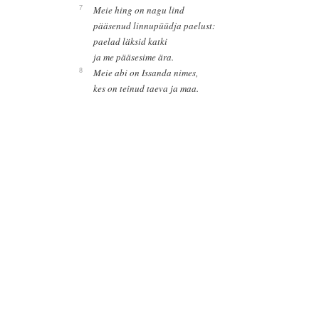
7
Meie hing on nagu lind
pääsenud linnupüüdja paelust:
paelad läksid katki
ja me pääsesime ära.
8
Meie abi on Issanda nimes,
kes on teinud taeva ja maa.