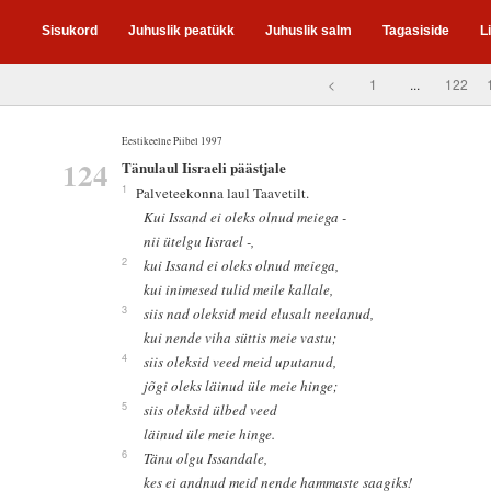
Sisukord
Juhuslik peatükk
Juhuslik salm
Tagasiside
L
<
1
...
122
Eestikeelne Piibel 1997
124
Tänulaul Iisraeli päästjale
1
Palveteekonna laul Taavetilt.
Kui Issand ei oleks olnud meiega -
nii ütelgu Iisrael -,
2
kui Issand ei oleks olnud meiega,
kui inimesed tulid meile kallale,
3
siis nad oleksid meid elusalt neelanud,
kui nende viha süttis meie vastu;
4
siis oleksid veed meid uputanud,
jõgi oleks läinud üle meie hinge;
5
siis oleksid ülbed veed
läinud üle meie hinge.
6
Tänu olgu Issandale,
kes ei andnud meid nende hammaste saagiks!