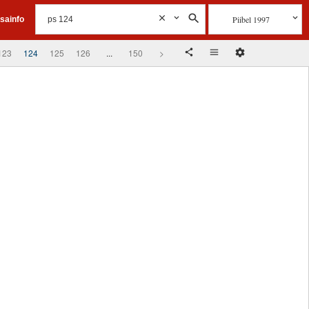
Piibel 1997
isainfo
123
124
125
126
...
150
>