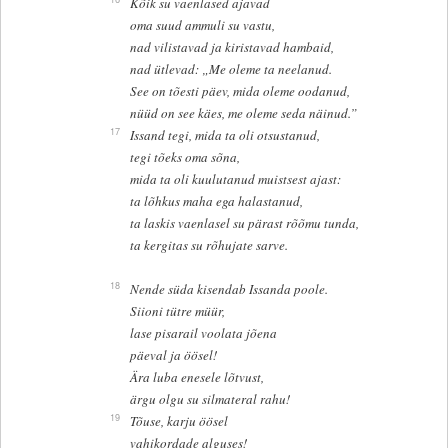
Kõik su vaenlased ajavad
oma suud ammuli su vastu,
nad vilistavad ja kiristavad hambaid,
nad ütlevad: „Me oleme ta neelanud.
See on tõesti päev, mida oleme oodanud,
nüüd on see käes, me oleme seda näinud.”
17
Issand tegi, mida ta oli otsustanud,
tegi tõeks oma sõna,
mida ta oli kuulutanud muistsest ajast:
ta lõhkus maha ega halastanud,
ta laskis vaenlasel su pärast rõõmu tunda,
ta kergitas su rõhujate sarve.
18
Nende süda kisendab Issanda poole.
Siioni tütre müür,
lase pisarail voolata jõena
päeval ja öösel!
Ära luba enesele lõtvust,
ärgu olgu su silmateral rahu!
19
Tõuse, karju öösel
vahikordade alguses!