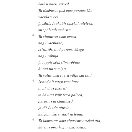
kõik Iisraeli sarved.
Ta tõmbas tagasi oma parema käe
vaenlase ees
ja süttis Jaakobis otsekui tuleleek,
mis põletab ümbruse.
4
Ta vinnastas oma ammu
nagu vaenlane,
seisis tõstetud parema käega
nagu rõhuja
ja tappis kõik silmarõõmu
Siioni tütre telgis.
Ta valas oma raevu välja kui tuld.
5
Issand oli nagu vaenlane,
ta hävitas Iisraeli;
ta hävitas kõik tema paleed,
purustas ta kindlused
ja tõi Juuda tütrele
hulgana kurvastust ja leina.
6
Ta lammutas oma eluaseme otsekui aia,
hävitas oma kogunemispaiga;