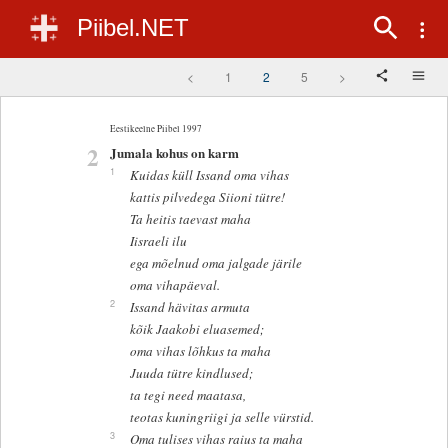
Piibel.NET
<
1
2
5
>
Eestikeelne Piibel 1997
2
Jumala kohus on karm
1
Kuidas küll Issand oma vihas
kattis pilvedega Siioni tütre!
Ta heitis taevast maha
Iisraeli ilu
ega mõelnud oma jalgade järile
oma vihapäeval.
2
Issand hävitas armuta
kõik Jaakobi eluasemed;
oma vihas lõhkus ta maha
Juuda tütre kindlused;
ta tegi need maatasa,
teotas kuningriigi ja selle vürstid.
3
Oma tulises vihas raius ta maha