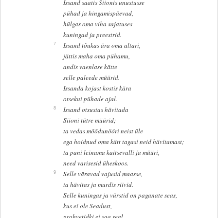
Issand saatis Siionis unustusse
pühad ja hingamispäevad,
hülgas oma viha sajatuses
kuningad ja preestrid.
7
Issand tõukas ära oma altari,
jättis maha oma pühamu,
andis vaenlase kätte
selle paleede müürid.
Issanda kojast kostis kära
otsekui pühade ajal.
8
Issand otsustas hävitada
Siioni tütre müürid;
ta vedas mõõdunööri neist üle
ega hoidnud oma kätt tagasi neid hävitamast;
ta pani leinama kaitsevalli ja müüri,
need varisesid üheskoos.
9
Selle väravad vajusid maasse,
ta hävitas ja murdis riivid.
Selle kuningas ja vürstid on paganate seas,
kus ei ole Seadust,
prohvetidki ei saa seal