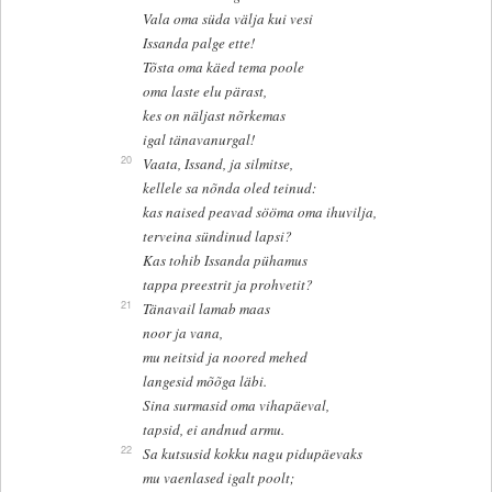
Vala oma süda välja kui vesi
Issanda palge ette!
Tõsta oma käed tema poole
oma laste elu pärast,
kes on näljast nõrkemas
igal tänavanurgal!
20
Vaata, Issand, ja silmitse,
kellele sa nõnda oled teinud:
kas naised peavad sööma oma ihuvilja,
terveina sündinud lapsi?
Kas tohib Issanda pühamus
tappa preestrit ja prohvetit?
21
Tänavail lamab maas
noor ja vana,
mu neitsid ja noored mehed
langesid mõõga läbi.
Sina surmasid oma vihapäeval,
tapsid, ei andnud armu.
22
Sa kutsusid kokku nagu pidupäevaks
mu vaenlased igalt poolt;