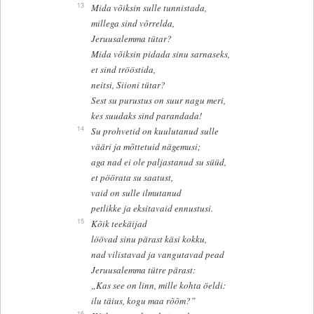
13
Mida võiksin sulle tunnistada,
millega sind võrrelda,
Jeruusalemma tütar?
Mida võiksin pidada sinu sarnaseks,
et sind trööstida,
neitsi, Siioni tütar?
Sest su purustus on suur nagu meri,
kes suudaks sind parandada!
14
Su prohvetid on kuulutanud sulle
vääri ja mõttetuid nägemusi;
aga nad ei ole paljastanud su süüd,
et pöörata su saatust,
vaid on sulle ilmutanud
petlikke ja eksitavaid ennustusi.
15
Kõik teekäijad
löövad sinu pärast käsi kokku,
nad vilistavad ja vangutavad pead
Jeruusalemma tütre pärast:
„Kas see on linn, mille kohta öeldi:
ilu täius, kogu maa rõõm?”
16