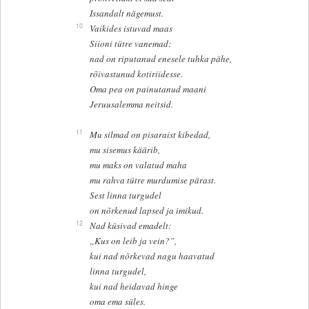
Issandalt nägemust.
10
Vaikides istuvad maas
Siioni tütre vanemad:
nad on riputanud enesele tuhka pähe,
rõivastunud kotiriidesse.
Oma pea on painutanud maani
Jeruusalemma neitsid.
11
Mu silmad on pisaraist kibedad,
mu sisemus käärib,
mu maks on valatud maha
mu rahva tütre murdumise pärast.
Sest linna turgudel
on nõrkenud lapsed ja imikud.
12
Nad küsivad emadelt:
„Kus on leib ja vein?”,
kui nad nõrkevad nagu haavatud
linna turgudel,
kui nad heidavad hinge
oma ema süles.