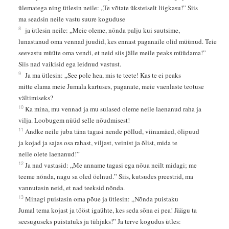
ülematega ning ütlesin neile: „Te võtate üksteiselt liigkasu!” Siis
ma seadsin neile vastu suure koguduse
8
ja ütlesin neile: „Meie oleme, nõnda palju kui suutsime,
lunastanud oma vennad juudid, kes ennast paganaile olid müünud. Teie
seevastu müüte oma vendi, et neid siis jälle meile peaks müüdama!”
Siis nad vaikisid ega leidnud vastust.
9
Ja ma ütlesin: „See pole hea, mis te teete! Kas te ei peaks
mitte elama meie Jumala kartuses, paganate, meie vaenlaste teotuse
vältimiseks?
10
Ka mina, mu vennad ja mu sulased oleme neile laenanud raha ja
vilja. Loobugem nüüd selle nõudmisest!
11
Andke neile juba täna tagasi nende põllud, viinamäed, õlipuud
ja kojad ja sajas osa rahast, viljast, veinist ja õlist, mida te
neile olete laenanud!”
12
Ja nad vastasid: „Me anname tagasi ega nõua neilt midagi; me
teeme nõnda, nagu sa oled öelnud.” Siis, kutsudes preestrid, ma
vannutasin neid, et nad teeksid nõnda.
13
Minagi puistasin oma põue ja ütlesin: „Nõnda puistaku
Jumal tema kojast ja tööst igaühte, kes seda sõna ei pea! Jäägu ta
seesuguseks puistatuks ja tühjaks!” Ja terve kogudus ütles: