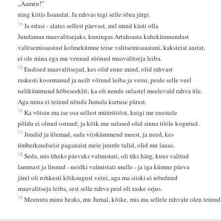
„Aamen!”
ning kiitis Issandat. Ja rahvas tegi selle sõna järgi.
14
Ja edasi - alates sellest päevast, mil mind kästi olla
Juudamaa maavalitsejaks, kuningas Artahsasta kahekümnendast
valitsemisaastast kolmekümne teise valitsemisaastani, kaksteist aastat,
ei ole mina ega mu vennad söönud maavalitseja leiba.
15
Endised maavalitsejad, kes olid enne mind, olid rahvast
raskesti koormanud ja neilt võtnud leiba ja veini, peale selle veel
nelikümmend hõbeseeklit; ka oli nende sulastel meelevald rahva üle.
Aga mina ei teinud nõnda Jumala kartuse pärast.
16
Ka võtsin ma ise osa sellest müüritööst, kuigi me enestele
põldu ei olnud ostnud; ja kõik mu sulased olid sinna tööle kogutud.
17
Juudid ja ülemad, sada viiskümmend meest, ja need, kes
ümberkaudseist paganaist meie juurde tulid, olid mu lauas.
18
Seda, mis üheks päevaks valmistati, oli üks härg, kuus valitud
lammast ja linnud - neidki valmistati mulle - ja iga kümne päeva
järel oli rohkesti kõiksugust veini, aga ma siiski ei nõudnud
maavalitseja leiba, sest selle rahva peal oli raske orjus.
19
Meenuta minu heaks, mu Jumal, kõike, mis ma sellele rahvale olen teinud