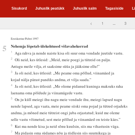
Sisukord
Juhuslik peatükk
Juhuslik salm
Tagasiside
L
<
1
...
3
Eestikeelne Piibel 1997
5
Nehemja lõpetab ülekohtused võlavahekorrad
1
Aga rahva ja nende naiste kisa oli suur oma vendade juutide vastu.
2
Oli neid, kes ütlesid: „Meid, meie poegi ja tütreid on palju.
Antagu meile vilja, et saaksime süüa ja jääksime ellu!”
3
Ja oli neid, kes ütlesid: „Me peame oma põllud, viinamäed ja
kojad nälja pärast pandiks andma, et vilja saada.”
4
Ja oli neid, kes ütlesid: „Me oleme pidanud kuninga maksuks raha
laenama oma põldude ja viinamägede vastu.
5
On ju küll meiegi ihu nagu meie vendade ihu, meiegi lapsed nagu
nende lapsed, aga vaata, meie peame siiski oma pojad ja tütred orjadeks
andma, ja mõned meie tütreist ongi juba orjastatud; kuid me oleme
selle vastu võimetud, sest meie põllud ja viinamäed on teiste käes.”
6
Kui ma nende kisa ja neid sõnu kuulsin, siis ma vihastusin väga.
7
Ma pidasin oma südames nõu ja riidlesin siis suurnikega ja