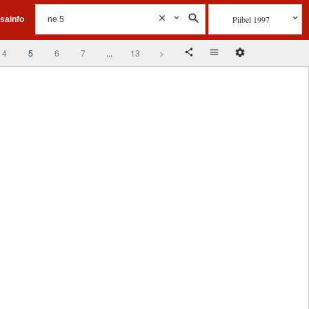
Piibel 1997
isainfo
4
5
6
7
...
13
>