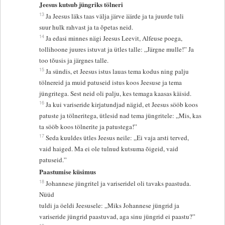
Jeesus kutsub jüngriks tölneri
13
Ja Jeesus läks taas välja järve äärde ja ta juurde tuli
suur hulk rahvast ja ta õpetas neid.
14
Ja edasi minnes nägi Jeesus Leevit, Alfeuse poega,
tollihoone juures istuvat ja ütles talle: „Järgne mulle!” Ja
too tõusis ja järgnes talle.
15
Ja sündis, et Jeesus istus lauas tema kodus ning palju
tölnereid ja muid patuseid istus koos Jeesuse ja tema
jüngritega. Sest neid oli palju, kes temaga kaasas käisid.
16
Ja kui variseride kirjatundjad nägid, et Jeesus sööb koos
patuste ja tölneritega, ütlesid nad tema jüngritele: „Mis, kas
ta sööb koos tölnerite ja patustega!”
17
Seda kuuldes ütles Jeesus neile: „Ei vaja arsti terved,
vaid haiged. Ma ei ole tulnud kutsuma õigeid, vaid
patuseid.”
Paastumise küsimus
18
Johannese jüngritel ja variseridel oli tavaks paastuda.
Nüüd
tuldi ja öeldi Jeesusele: „Miks Johannese jüngrid ja
variseride jüngrid paastuvad, aga sinu jüngrid ei paastu?”