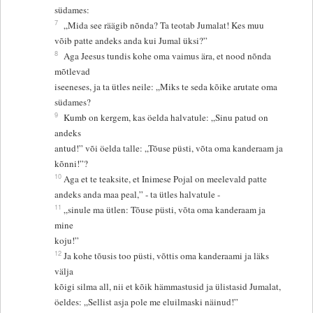
südames:
7
„Mida see räägib nõnda? Ta teotab Jumalat! Kes muu
võib patte andeks anda kui Jumal üksi?”
8
Aga Jeesus tundis kohe oma vaimus ära, et nood nõnda
mõtlevad
iseeneses, ja ta ütles neile: „Miks te seda kõike arutate oma
südames?
9
Kumb on kergem, kas öelda halvatule: „Sinu patud on
andeks
antud!” või öelda talle: „Tõuse püsti, võta oma kanderaam ja
kõnni!”?
10
Aga et te teaksite, et Inimese Pojal on meelevald patte
andeks anda maa peal,” - ta ütles halvatule -
11
„sinule ma ütlen: Tõuse püsti, võta oma kanderaam ja
mine
koju!”
12
Ja kohe tõusis too püsti, võttis oma kanderaami ja läks
välja
kõigi silma all, nii et kõik hämmastusid ja ülistasid Jumalat,
öeldes: „Sellist asja pole me eluilmaski näinud!”