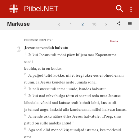
Piibel.NET
Markuse
<
1
2
16
>
Eestikeelne Piibel 1997
Kuula
2
Jeesus tervendab halvatu
1
Ja kui Jeesus tuli mõni päev hiljem taas Kapernauma,
saadi
kuulda, et ta on kodus.
2
Ja paljud tulid kokku, nii et isegi ukse ees ei olnud enam
ruumi. Ja Jeesus kõneles neile Jumala sõna.
3
Ja neli meest tuli tema juurde, kandes halvatut.
4
Ja kui nad rahvahulga tõttu ei saanud teda tuua Jeesuse
lähedale, võtsid nad katuse sealt kohalt lahti, kus ta oli,
ja teinud augu, lasksid alla kanderaami, millel halvatu lamas.
5
Ja nende usku nähes ütles Jeesus halvatule: „Poeg, sinu
patud on sulle andeks antud!”
6
Aga seal olid mõned kirjatundjad istumas, kes mõtlesid
oma