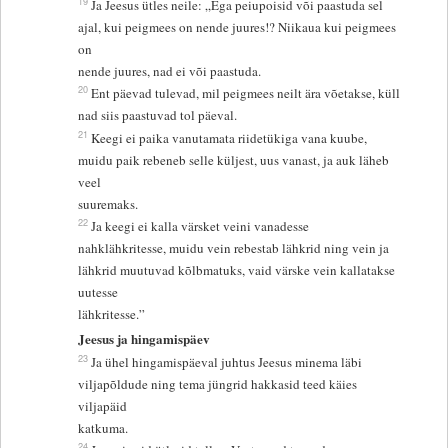
19
Ja Jeesus ütles neile: „Ega peiupoisid või paastuda sel
ajal, kui peigmees on nende juures!? Niikaua kui peigmees
on
nende juures, nad ei või paastuda.
20
Ent päevad tulevad, mil peigmees neilt ära võetakse, küll
nad siis paastuvad tol päeval.
21
Keegi ei paika vanutamata riidetükiga vana kuube,
muidu paik rebeneb selle küljest, uus vanast, ja auk läheb
veel
suuremaks.
22
Ja keegi ei kalla värsket veini vanadesse
nahklähkritesse, muidu vein rebestab lähkrid ning vein ja
lähkrid muutuvad kõlbmatuks, vaid värske vein kallatakse
uutesse
lähkritesse.”
Jeesus ja hingamispäev
23
Ja ühel hingamispäeval juhtus Jeesus minema läbi
viljapõldude ning tema jüngrid hakkasid teed käies
viljapäid
katkuma.
24