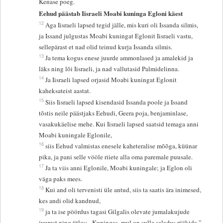
Kenase poeg.
Eehud päästab Iisraeli Moabi kuninga Egloni käest
12
Aga Iisraeli lapsed tegid jälle, mis kuri oli Issanda silmis,
ja Issand julgustas Moabi kuningat Eglonit Iisraeli vastu,
sellepärast et nad olid teinud kurja Issanda silmis.
13
Ja tema kogus enese juurde ammonlased ja amalekid ja
läks ning lõi Iisraeli, ja nad vallutasid Palmidelinna.
14
Ja Iisraeli lapsed orjasid Moabi kuningat Eglonit
kaheksateist aastat.
15
Siis Iisraeli lapsed kisendasid Issanda poole ja Issand
tõstis neile päästjaks Eehudi, Geera poja, benjaminlase,
vasakukäelise mehe. Kui Iisraeli lapsed saatsid temaga anni
Moabi kuningale Eglonile,
16
siis Eehud valmistas enesele kaheteralise mõõga, küünar
pika, ja pani selle vööle riiete alla oma paremale puusale.
17
Ja ta viis anni Eglonile, Moabi kuningale; ja Eglon oli
väga paks mees.
18
Kui and oli tervenisti üle antud, siis ta saatis ära inimesed,
kes andi olid kandnud,
19
ja ta ise pöördus tagasi Gilgalis olevate jumalakujude
juurest ning ütles: „Kuningas, mul on sulle saladus rääkida.”