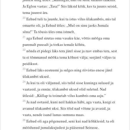
Ja Eglon vastas: „Tasa!” Siis läksid kõik, kes ta juures seisid,
tema juurest ära.
20
Eehud tuli ta juurde, kui ta istus vilus ülakambris, mis tal
omaette oli, ja Eehud ütles: „Mul on sinu jaoks Jumala
sõna!” Ta tõusis üles oma istmelt,
21
aga Eehud sirutas oma vasaku käe, võttis mõõga oma
paremalt puusalt ja torkas temale kõhtu,
22
nõnda et pidegi läks tera järel sisse ja rasv embas tera, sest
ta ei tõmmanud mõõka tema kõhust välja; seejärel väljus ta
peidikust.
23
Eehud läks eesruumi ja sulges ning riivistas enese järel
ülakambri uksed.
24
Ja kui ta oli väljunud, siis tulid sisse kuninga sulased ja
vaatasid, ja ennäe, ülakambri uksed olid suletud. Nad
ütlesid: „Küllap ta toimetab vilus kambris oma asju.”
25
Ja nad ootasid, kuni neil hakkas häbi, aga vaata, keegi ei
avanud ülakambri uksi. Siis tõid nad võtme ja avasid, ja
vaata, nende isand lamas surnuna maas.
26
Eehud oli aga põgenenud, seni kui nad kõhklesid; ta oli
möödunud jumalakujudest ja pääsenud Seirasse.