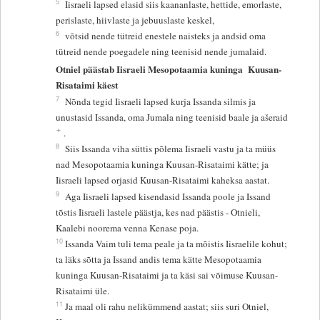
5
Iisraeli lapsed elasid siis kaananlaste, hettide, emorlaste,
perislaste, hiivlaste ja jebuuslaste keskel,
6
võtsid nende tütreid enestele naisteks ja andsid oma
tütreid nende poegadele ning teenisid nende jumalaid.
Otniel päästab Iisraeli Mesopotaamia kuninga
Kuusan-
Risataimi käest
7
Nõnda tegid Iisraeli lapsed kurja Issanda silmis ja
unustasid Issanda, oma Jumala ning teenisid baale ja ašeraid
+
.
8
Siis Issanda viha süttis põlema Iisraeli vastu ja ta müüs
nad Mesopotaamia kuninga Kuusan-Risataimi kätte; ja
Iisraeli lapsed orjasid Kuusan-Risataimi kaheksa aastat.
9
Aga Iisraeli lapsed kisendasid Issanda poole ja Issand
tõstis Iisraeli lastele päästja, kes nad päästis - Otnieli,
Kaalebi noorema venna Kenase poja.
10
Issanda Vaim tuli tema peale ja ta mõistis Iisraelile kohut;
ta läks sõtta ja Issand andis tema kätte Mesopotaamia
kuninga Kuusan-Risataimi ja ta käsi sai võimuse Kuusan-
Risataimi üle.
11
Ja maal oli rahu nelikümmend aastat; siis suri Otniel,