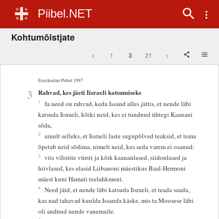
Piibel.NET
Kohtumõistjate
<
1
3
21
>
Eestikeelne Piibel 1997
3
Rahvad, kes jäeti Iisraeli katsumiseks
1
Ja need on rahvad, keda Issand alles jättis, et nende läbi
katsuda Iisraeli, kõiki neid, kes ei tundnud ühtegi Kaanani
sõda,
2
ainult selleks, et Iisraeli laste sugupõlved teaksid, et tema
õpetab neid sõdima, nimelt neid, kes seda varem ei osanud:
3
viis vilistite vürsti ja kõik kaananlased, siidonlased ja
hiivlased, kes elasid Liibanoni mäestikus Baal-Hermoni
mäest kuni Hamati teelahkmeni.
4
Need jäid, et nende läbi katsuda Iisraeli, et teada saada,
kas nad tahavad kuulda Issanda käske, mis ta Moosese läbi
oli andnud nende vanemaile.