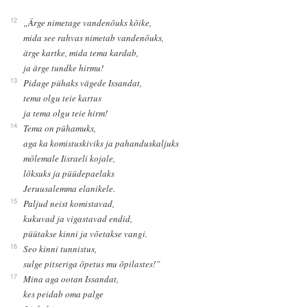
12
„Ärge nimetage vandenõuks kõike,
mida see rahvas nimetab vandenõuks,
ärge kartke, mida tema kardab,
ja ärge tundke hirmu!
13
Pidage pühaks vägede Issandat,
tema olgu teie kartus
ja tema olgu teie hirm!
14
Tema on pühamuks,
aga ka komistuskiviks ja pahanduskaljuks
mõlemale Iisraeli kojale,
lõksuks ja püüdepaelaks
Jeruusalemma elanikele.
15
Paljud neist komistavad,
kukuvad ja vigastavad endid,
püütakse kinni ja võetakse vangi.
16
Seo kinni tunnistus,
sulge pitseriga õpetus mu õpilastes!”
17
Mina aga ootan Issandat,
kes peidab oma palge