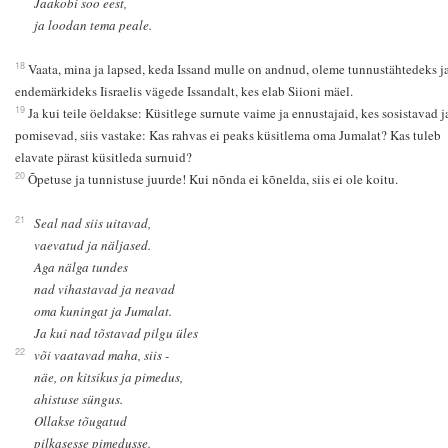
Jaakobi soo eest,
ja loodan tema peale.
18
Vaata, mina ja lapsed, keda Issand mulle on andnud, oleme tunnustähtedeks j
endemärkideks Iisraelis vägede Issandalt, kes elab Siioni mäel.
19
Ja kui teile öeldakse: Küsitlege surnute vaime ja ennustajaid, kes sosistavad j
pomisevad, siis vastake: Kas rahvas ei peaks küsitlema oma Jumalat? Kas tuleb
elavate pärast küsitleda surnuid?
20
Õpetuse ja tunnistuse juurde! Kui nõnda ei kõnelda, siis ei ole koitu.
21
Seal nad siis uitavad,
vaevatud ja näljased.
Aga nälga tundes
nad vihastavad ja neavad
oma kuningat ja Jumalat.
Ja kui nad tõstavad pilgu üles
22
või vaatavad maha, siis -
näe, on kitsikus ja pimedus,
ahistuse süngus.
Ollakse tõugatud
pilkasesse pimedusse.