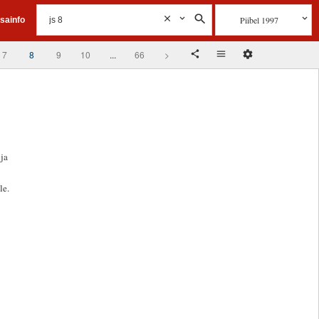
Piibel 1997
isainfo
7
8
9
10
...
66
>
ja
le.