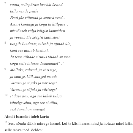
7
vaata, sellepärast lasebki Issand
tulla nende peale
Frati jõe võimsad ja suured veed -
Assuri kuninga ja kogu ta hiilguse -,
mis tõuseb välja kõigist lammidest
ja voolab üle kõigist kallastest,
8
tungib Juudasse, tulvab ja ujutab üle,
kuni see ulatub kaelani.
Ja tema tiibade sirutus täidab su maa
+
kogu selle laiuses, Immaanuel
.”
9
Möllake, rahvad, ja värisege,
ja kuulge, kõik kauged maad:
Varustuge sõjaks ja värisege!
Varustuge sõjaks ja värisege!
10
Pidage nõu, aga see läheb tühja,
kõnelge sõna, aga see ei täitu,
sest Jumal on meiega!
Ainult Issandat tuleb karta
11
Sest nõnda rääkis minuga Issand, kui ta käsi haaras mind ja hoiatas mind käim
selle rahva teed, öeldes: