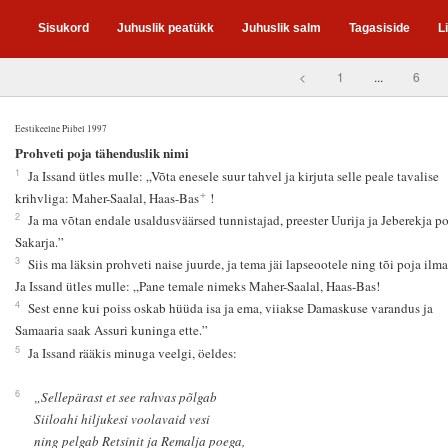
Sisukord
Juhuslik peatükk
Juhuslik salm
Tagasiside
L
<
1
...
6
Eestikeelne Piibel 1997
8
Prohveti poja tähenduslik nimi
1
Ja Issand ütles mulle: „Võta enesele suur tahvel ja kirjuta selle peale tavalise
+
krihvliga: Maher-Saalal, Haas-Bas
!
2
Ja ma võtan endale usaldusväärsed tunnistajad, preester Uurija ja Jeberekja po
Sakarja.”
3
Siis ma läksin prohveti naise juurde, ja tema jäi lapseootele ning tõi poja ilma
Ja Issand ütles mulle: „Pane temale nimeks Maher-Saalal, Haas-Bas!
4
Sest enne kui poiss oskab hüüda isa ja ema, viiakse Damaskuse varandus ja
Samaaria saak Assuri kuninga ette.”
5
Ja Issand rääkis minuga veelgi, öeldes:
6
„Sellepärast et see rahvas põlgab
Siiloahi hiljukesi voolavaid vesi
ning pelgab Retsinit ja Remalja poega,