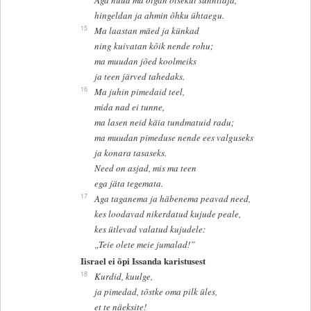
hingeldan ja ahmin õhku ühtaegu.
15
Ma laastan mäed ja künkad
ning kuivatan kõik nende rohu;
ma muudan jõed koolmeiks
ja teen järved tahedaks.
16
Ma juhin pimedaid teel,
mida nad ei tunne,
ma lasen neid käia tundmatuid radu;
ma muudan pimeduse nende ees valguseks
ja konara tasaseks.
Need on asjad, mis ma teen
ega jäta tegemata.
17
Aga taganema ja häbenema peavad need,
kes loodavad nikerdatud kujude peale,
kes ütlevad valatud kujudele:
„Teie olete meie jumalad!”
Iisrael ei õpi Issanda karistusest
18
Kurdid, kuulge,
ja pimedad, tõstke oma pilk üles,
et te näeksite!