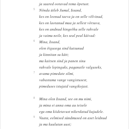
ja saared ootavad tema õpetust.
5
Nõnda ütleb Jumal, Issand,
kes on loonud taeva ja on selle võlvinud,
kes on laotanud maa ja sellest võrsuva,
kes on andnud hingeõhu selle rahvale
ja vaimu neile, kes seal peal käivad:
6
Mina, Issand,
olen õigusega sind kutsunud
ja kinnitan su kätt;
ma kaitsen sind ja panen sinu
rahvale lepinguks, paganaile valguseks,
7
avama pimedate silmi,
vabastama vange vangistusest,
pimeduses istujaid vangikojast.
8
Mina olen Issand, see on mu nimi,
ja mina ei anna oma au teisele
ega oma kiidetavust nikerdatud kujudele.
9
Vaata, eelmised sündmused on aset leidnud
ja ma kuulutan uusi;