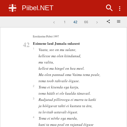
Piibel.NET
<
1
42
66
>
Eestikeelne Piibel 1997
42
Esimene laul Jumala sulasest
1
Vaata, see on mu sulane,
kellesse ma olen kiindunud,
mu valitu,
kellest mu hingel on hea meel.
Ma olen pannud oma Vaimu tema peale,
tema toob rahvaile õiguse.
2
Tema ei kisenda ega karju,
tema häält ei ole kuulda tänavail.
3
Rudjutud pilliroogu ei murra ta katki
ja hõõguvat tahti ei kustuta ta ära,
ta levitab ustavalt õigust.
4
Tema ei nõrke ega murdu,
kuni ta maa peal on rajanud õiguse