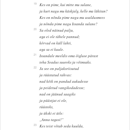
19
Kes on pime, kui mitte mu sulane,
ja kurt nagu mu käskjalg, kelle ma läkitan?
Kes on nõnda pime nagu mu usaldusmees
ja nõnda pime nagu Issanda sulane?
20
Sa oled näinud palju,
aga ei ole tähele pannud;
kõrvad on küll lahti,
aga sa ei kuule.
21
Issandale meeldis oma õigluse pärast
teha Seadus suureks ja võimsaks.
22
Ja see on paljaksriisutud
ja rüüstatud rahvas:
nad kõik on pandud aukudesse
ja peidetud vangikodadesse;
nad on jäänud saagiks
ja päästjat ei ole,
rüüsteks,
ja ükski ei ütle:
„Anna tagasi!”
23
Kes teist võtab seda kuulda,