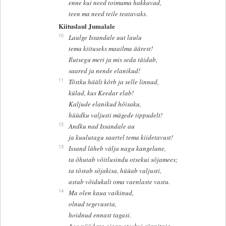
enne kui need toimuma hakkavad,
teen ma need teile teatavaks.
Kiituslaul Jumalale
10
Laulge Issandale uut laulu
tema kiituseks maailma äärest!
Ilutsegu meri ja mis seda täidab,
saared ja nende elanikud!
11
Tõstku häält kõrb ja selle linnad,
külad, kus Keedar elab!
Kaljude elanikud hõisaku,
hüüdku valjusti mägede tippudelt!
12
Andku nad Issandale au
ja kuulutagu saartel tema kiidetavust!
13
Issand läheb välja nagu kangelane,
ta õhutab võitlusindu otsekui sõjamees;
ta tõstab sõjakisa, hüüab valjusti,
astub võidukalt oma vaenlaste vastu.
14
Ma olen kaua vaikinud,
olnud tegevuseta,
hoidnud ennast tagasi.
Aga nüüd ma oigan otsekui sünnitaja,