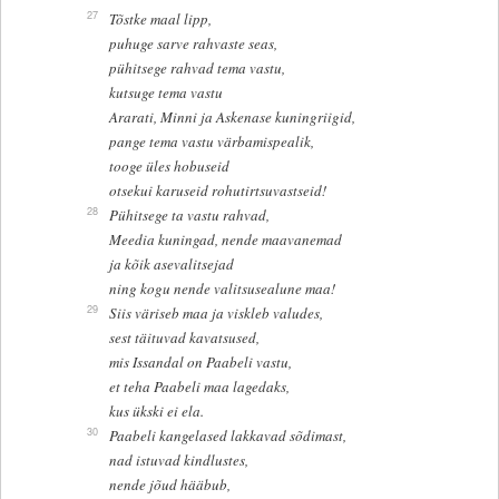
27
Tõstke maal lipp,
puhuge sarve rahvaste seas,
pühitsege rahvad tema vastu,
kutsuge tema vastu
Ararati, Minni ja Askenase kuningriigid,
pange tema vastu värbamispealik,
tooge üles hobuseid
otsekui karuseid rohutirtsuvastseid!
28
Pühitsege ta vastu rahvad,
Meedia kuningad, nende maavanemad
ja kõik asevalitsejad
ning kogu nende valitsusealune maa!
29
Siis väriseb maa ja viskleb valudes,
sest täituvad kavatsused,
mis Issandal on Paabeli vastu,
et teha Paabeli maa lagedaks,
kus ükski ei ela.
30
Paabeli kangelased lakkavad sõdimast,
nad istuvad kindlustes,
nende jõud hääbub,