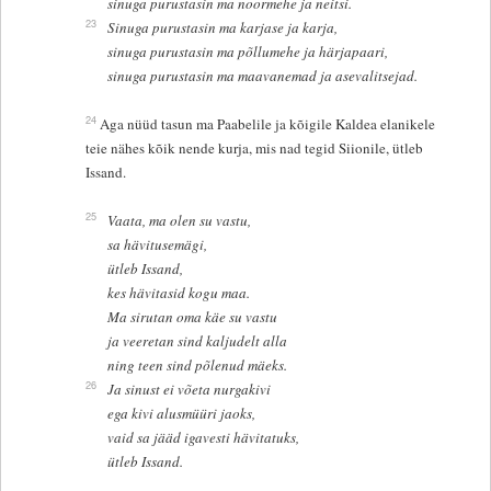
sinuga purustasin ma noormehe ja neitsi.
23
Sinuga purustasin ma karjase ja karja,
sinuga purustasin ma põllumehe ja härjapaari,
sinuga purustasin ma maavanemad ja asevalitsejad.
24
Aga nüüd tasun ma Paabelile ja kõigile Kaldea elanikele
teie nähes kõik nende kurja, mis nad tegid Siionile, ütleb
Issand.
25
Vaata, ma olen su vastu,
sa hävitusemägi,
ütleb Issand,
kes hävitasid kogu maa.
Ma sirutan oma käe su vastu
ja veeretan sind kaljudelt alla
ning teen sind põlenud mäeks.
26
Ja sinust ei võeta nurgakivi
ega kivi alusmüüri jaoks,
vaid sa jääd igavesti hävitatuks,
ütleb Issand.