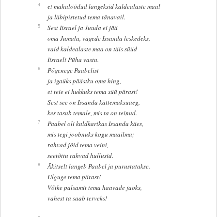
4
et mahalöödud langeksid kaldealaste maal
ja läbipistetud tema tänavail.
5
Sest Iisrael ja Juuda ei jää
oma Jumala, vägede Issanda leskedeks,
vaid kaldealaste maa on täis süüd
Iisraeli Püha vastu.
6
Põgenege Paabelist
ja igaüks päästku oma hing,
et teie ei hukkuks tema süü pärast!
Sest see on Issanda kättemaksuaeg,
kes tasub temale, mis ta on teinud.
7
Paabel oli kuldkarikas Issanda käes,
mis tegi joobnuks kogu maailma;
rahvad jõid tema veini,
seetõttu rahvad hullusid.
8
Äkitselt langeb Paabel ja purustatakse.
Ulguge tema pärast!
Võtke palsamit tema haavade jaoks,
vahest ta saab terveks!