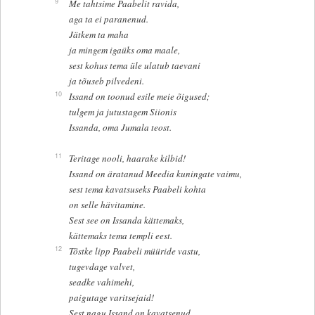
9
Me tahtsime Paabelit ravida,
aga ta ei paranenud.
Jätkem ta maha
ja mingem igaüks oma maale,
sest kohus tema üle ulatub taevani
ja tõuseb pilvedeni.
10
Issand on toonud esile meie õigused;
tulgem ja jutustagem Siionis
Issanda, oma Jumala teost.
11
Teritage nooli, haarake kilbid!
Issand on äratanud Meedia kuningate vaimu,
sest tema kavatsuseks Paabeli kohta
on selle hävitamine.
Sest see on Issanda kättemaks,
kättemaks tema templi eest.
12
Tõstke lipp Paabeli müüride vastu,
tugevdage valvet,
seadke vahimehi,
paigutage varitsejaid!
Sest nagu Issand on kavatsenud,