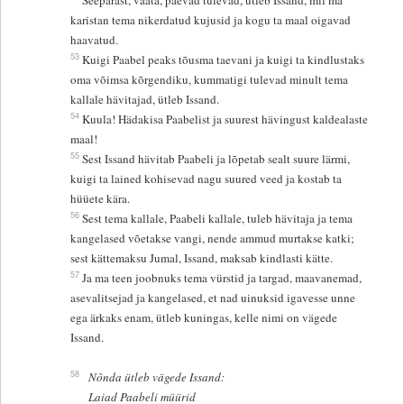
Seepärast, vaata, päevad tulevad, ütleb Issand, mil ma
karistan tema nikerdatud kujusid ja kogu ta maal oigavad
haavatud.
53
Kuigi Paabel peaks tõusma taevani ja kuigi ta kindlustaks
oma võimsa kõrgendiku, kummatigi tulevad minult tema
kallale hävitajad, ütleb Issand.
54
Kuula! Hädakisa Paabelist ja suurest hävingust kaldealaste
maal!
55
Sest Issand hävitab Paabeli ja lõpetab sealt suure lärmi,
kuigi ta lained kohisevad nagu suured veed ja kostab ta
hüüete kära.
56
Sest tema kallale, Paabeli kallale, tuleb hävitaja ja tema
kangelased võetakse vangi, nende ammud murtakse katki;
sest kättemaksu Jumal, Issand, maksab kindlasti kätte.
57
Ja ma teen joobnuks tema vürstid ja targad, maavanemad,
asevalitsejad ja kangelased, et nad uinuksid igavesse unne
ega ärkaks enam, ütleb kuningas, kelle nimi on vägede
Issand.
58
Nõnda ütleb vägede Issand:
Laiad Paabeli müürid