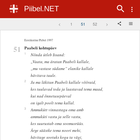
Piibel.NET
<
1
51
52
>
Eestikeelne Piibel 1997
51
Paabeli kohtupäev
1
Nõnda ütleb Issand:
„Vaata, ma äratan Paabeli kallale,
„mu vastase südame” elanike kallale
hävitava tuule.
2
Ja ma läkitan Paabeli kallale võõraid,
kes tuulavad teda ja laastavad tema maad,
kui nad õnnetusepäeval
on igalt poolt tema kallal.
3
Ammukütt vinnastagu oma amb
ammuküti vastu ja selle vastu,
kes suurustab oma soomusrüüs.
Ärge säästke tema noori mehi,
hävitage sootuks kogu ta vägi,