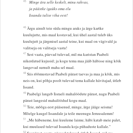
45
Minge ära selle keskelt, minu rahvas,
ja päästke igaüks oma elu
Issanda tulise viha eest!
46
Ärgu ainult teie süda mingu araks ja ärge kartke
kuulujutte, mis maal kostavad, kui ühel aastal tuleb üks
kuulujutt ja järgmisel aastal teine, kui maal on vägivald ja
valitseja on valitseja vastu!
47
Sest vaata, päevad tulevad, mil ma karistan Paabeli
nikerdatud kujusid; ja kogu tema maa jääb häbisse ning kõik
langevad surnult maha sel maal.
48
Siis rõõmustavad Paabeli pärast taevas ja maa ja kõik, mis
neis on, kui põhja poolt tulevad tema kallale hävitajad, ütleb
Issand.
49
Paabelgi langeb Iisraeli mahalöödute pärast, nagu Paabeli
pärast langesid mahalöödud kogu maal.
50
Teie, mõõga eest pääsenud, minge, ärge jääge seisma!
Mõelge kaugel Issandale ja teile meenugu Jeruusalemm!
51
„Me häbeneme, kui kuuleme laimu; häbi katab meie palet,
kui muulased tulevad Issanda koja pühaduste kallale.”
52