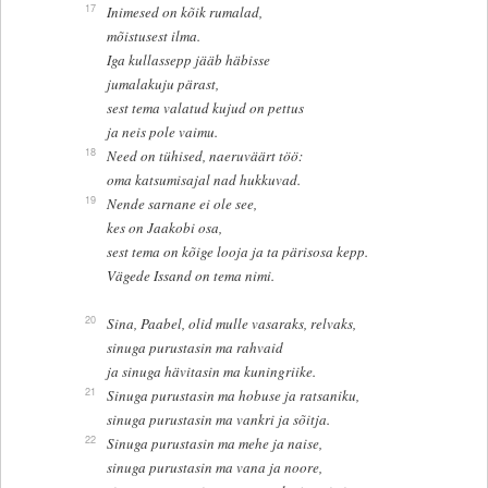
17
Inimesed on kõik rumalad,
mõistusest ilma.
Iga kullassepp jääb häbisse
jumalakuju pärast,
sest tema valatud kujud on pettus
ja neis pole vaimu.
18
Need on tühised, naeruväärt töö:
oma katsumisajal nad hukkuvad.
19
Nende sarnane ei ole see,
kes on Jaakobi osa,
sest tema on kõige looja ja ta pärisosa kepp.
Vägede Issand on tema nimi.
20
Sina, Paabel, olid mulle vasaraks, relvaks,
sinuga purustasin ma rahvaid
ja sinuga hävitasin ma kuningriike.
21
Sinuga purustasin ma hobuse ja ratsaniku,
sinuga purustasin ma vankri ja sõitja.
22
Sinuga purustasin ma mehe ja naise,
sinuga purustasin ma vana ja noore,