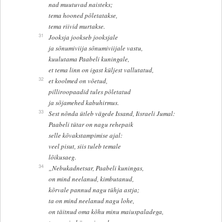
nad muutuvad naisteks;
tema hooned põletatakse,
tema riivid murtakse.
31
Jooksja jookseb jooksjale
ja sõnumiviija sõnumiviijale vastu,
kuulutama Paabeli kuningale,
et tema linn on igast küljest vallutatud,
32
et koolmed on võetud,
pilliroopaadid tules põletatud
ja sõjamehed kabuhirmus.
33
Sest nõnda ütleb vägede Issand, Iisraeli Jumal:
Paabeli tütar on nagu rehepaik
selle kõvakstampimise ajal:
veel pisut, siis tuleb temale
lõikusaeg.
34
„Nebukadnetsar, Paabeli kuningas,
on mind neelanud, kimbutanud,
kõrvale pannud nagu tühja astja;
ta on mind neelanud nagu lohe,
on täitnud oma kõhu minu maiuspaladega,