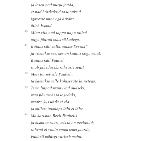
ja lasen nad purju jääda,
et nad hõiskaksid ja uinuksid
igavesse unne ega ärkaks,
ütleb Issand.
40
Mina viin nad tappa nagu talled,
nagu jäärad koos sikkudega.
+
41
Kuidas küll vallutatakse Seesak
,
ja võetakse see, kes on kuulus kogu maal.
Kuidas küll Paabel
saab jubeduseks rahvaste seas!
42
Meri tõuseb üle Paabeli,
ta kaetakse selle kohisevate lainetega.
43
Tema linnad muutuvad õudseks,
maa põuaseks ja lagedaks,
maaks, kus ükski ei ela
ja millest inimlaps läbi ei lähe.
44
Ma karistan Beeli Paabelis
ja kisun ta suust, mis ta on neelanud;
rahvad ei voola enam tema juurde,
Paabeli müürgi variseb maha.