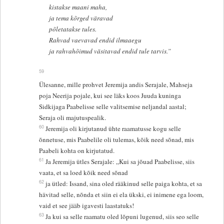
kistakse maani maha,
ja tema kõrged väravad
põletatakse tules.
Rahvad vaevavad endid ilmaaegu
ja rahvahõimud väsitavad endid tule tarvis.”
59
Ülesanne, mille prohvet Jeremija andis Serajale, Mahseja
poja Neerija pojale, kui see läks koos Juuda kuninga
Sidkijaga Paabelisse selle valitsemise neljandal aastal;
Seraja oli majutuspealik.
60
Jeremija oli kirjutanud ühte raamatusse kogu selle
õnnetuse, mis Paabelile oli tulemas, kõik need sõnad, mis
Paabeli kohta on kirjutatud.
61
Ja Jeremija ütles Serajale: „Kui sa jõuad Paabelisse, siis
vaata, et sa loed kõik need sõnad
62
ja ütled: Issand, sina oled rääkinud selle paiga kohta, et sa
hävitad selle, nõnda et siin ei ela ükski, ei inimene ega loom,
vaid et see jääb igavesti laastatuks!
63
Ja kui sa selle raamatu oled lõpuni lugenud, siis seo selle