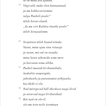
ta on mind ära ajanud.
35
Vägivald, mida olen kannatanud,
ja mu kokkuvarisemine
tulgu Paabeli peale!”
ütleb Siioni elanik.
„Ja mu veri Kaldea elanike peale!”
ütleb Jeruusalemm.
36
Seepärast ütleb Issand nõnda:
Vaata, mina ajan sinu riiuasja
ja tasun, mis sul on tasuda;
mina lasen taheneda tema mere
ja kuivatan tema allika.
37
Paabel muutub kivihunnikuks,
šaakalite asupaigaks,
jubeduseks ja parastamise põhjuseks,
kus ükski ei ela.
38
Nad möirgavad küll üheskoos nagu lõvid
ja urisevad nagu lõvikutsikad.
39
Kui nad on elevil,
siis ma teen neile joomingu