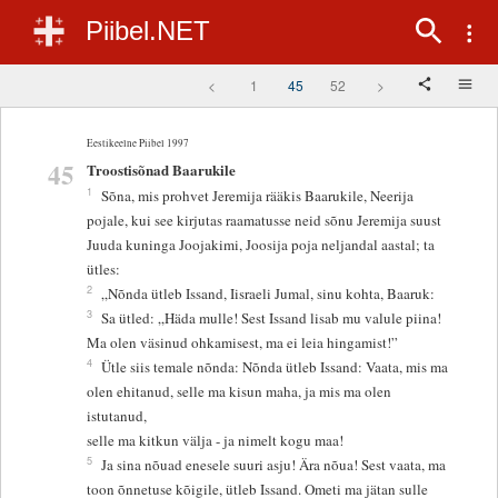
Piibel.NET
<
1
45
52
>
Eestikeelne Piibel 1997
45
Troostisõnad Baarukile
1
Sõna, mis prohvet Jeremija rääkis Baarukile, Neerija
pojale, kui see kirjutas raamatusse neid sõnu Jeremija suust
Juuda kuninga Joojakimi, Joosija poja neljandal aastal; ta
ütles:
2
„Nõnda ütleb Issand, Iisraeli Jumal, sinu kohta, Baaruk:
3
Sa ütled: „Häda mulle! Sest Issand lisab mu valule piina!
Ma olen väsinud ohkamisest, ma ei leia hingamist!”
4
Ütle siis temale nõnda: Nõnda ütleb Issand: Vaata, mis ma
olen ehitanud, selle ma kisun maha, ja mis ma olen
istutanud,
selle ma kitkun välja - ja nimelt kogu maa!
5
Ja sina nõuad enesele suuri asju! Ära nõua! Sest vaata, ma
toon õnnetuse kõigile, ütleb Issand. Ometi ma jätan sulle