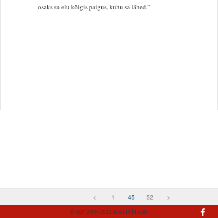
osaks su elu kõigis paigus, kuhu sa lähed.”
<
1
45
52
>
© AD 2005-2022
Eesti Piibliselts