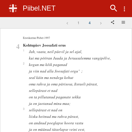
Piibel.NET
<
1
4
>
Eestikeelne Piibel 1997
4
Kohtupäev Joosafati orus
1
Jah, vaata, neil päevil ja sel ajal,
kui ma pööran Juuda ja Jeruusalemma vangipõlve,
2
kogun ma kõik paganad
+
ja viin nad alla Joosafati orgu
;
seal käin ma nendega kohut
oma rahva ja oma pärisosa, Iisraeli pärast,
sellepärast et nad
on ta pillutanud paganate sekka
ja on jaotanud minu maa;
3
sellepärast et nad on
liisku heitnud mu rahva pärast,
on andnud poeglapse hoora vastu
ja on müünud tütarlapse veini eest,