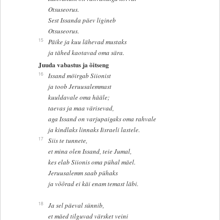
Otsuseorus.
Sest Issanda päev ligineb
Otsuseorus.
15
Päike ja kuu lähevad mustaks
ja tähed kaotavad oma sära.
Juuda vabastus ja õitseng
16
Issand möirgab Siionist
ja toob Jeruusalemmast
kuuldavale oma hääle;
taevas ja maa värisevad,
aga Issand on varjupaigaks oma rahvale
ja kindlaks linnaks Iisraeli lastele.
17
Siis te tunnete,
et mina olen Issand, teie Jumal,
kes elab Siionis oma pühal mäel.
Jeruusalemm saab pühaks
ja võõrad ei käi enam temast läbi.
18
Ja sel päeval sünnib,
et mäed tilguvad värsket veini