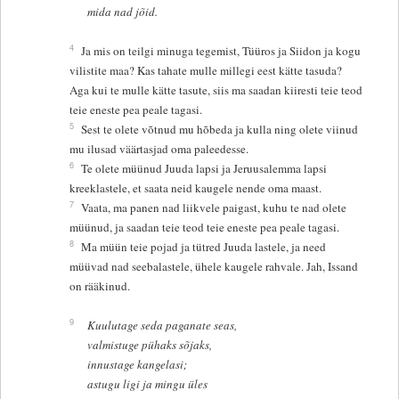
mida nad jõid.
4
Ja mis on teilgi minuga tegemist, Tüüros ja Siidon ja kogu
vilistite maa? Kas tahate mulle millegi eest kätte tasuda?
Aga kui te mulle kätte tasute, siis ma saadan kiiresti teie teod
teie eneste pea peale tagasi.
5
Sest te olete võtnud mu hõbeda ja kulla ning olete viinud
mu ilusad väärtasjad oma paleedesse.
6
Te olete müünud Juuda lapsi ja Jeruusalemma lapsi
kreeklastele, et saata neid kaugele nende oma maast.
7
Vaata, ma panen nad liikvele paigast, kuhu te nad olete
müünud, ja saadan teie teod teie eneste pea peale tagasi.
8
Ma müün teie pojad ja tütred Juuda lastele, ja need
müüvad nad seebalastele, ühele kaugele rahvale. Jah, Issand
on rääkinud.
9
Kuulutage seda paganate seas,
valmistuge pühaks sõjaks,
innustage kangelasi;
astugu ligi ja mingu üles