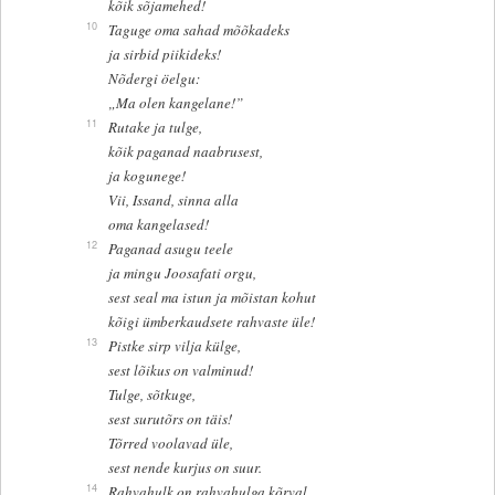
kõik sõjamehed!
10
Taguge oma sahad mõõkadeks
ja sirbid piikideks!
Nõdergi öelgu:
„Ma olen kangelane!”
11
Rutake ja tulge,
kõik paganad naabrusest,
ja kogunege!
Vii, Issand, sinna alla
oma kangelased!
12
Paganad asugu teele
ja mingu Joosafati orgu,
sest seal ma istun ja mõistan kohut
kõigi ümberkaudsete rahvaste üle!
13
Pistke sirp vilja külge,
sest lõikus on valminud!
Tulge, sõtkuge,
sest surutõrs on täis!
Tõrred voolavad üle,
sest nende kurjus on suur.
14
Rahvahulk on rahvahulga kõrval