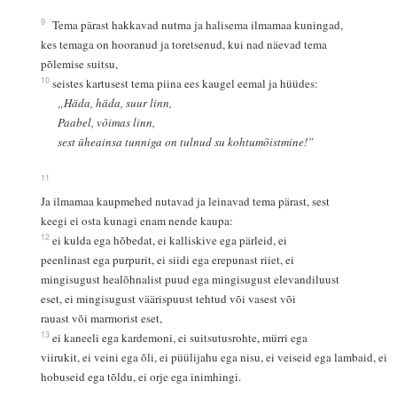
9
Tema pärast hakkavad nutma ja halisema ilmamaa kuningad,
kes temaga on hooranud ja toretsenud, kui nad näevad tema
põlemise suitsu,
10
seistes kartusest tema piina ees kaugel eemal ja hüüdes:
„Häda, häda, suur linn,
Paabel, võimas linn,
sest üheainsa tunniga on tulnud su kohtumõistmine!”
11
Ja ilmamaa kaupmehed nutavad ja leinavad tema pärast, sest
keegi ei osta kunagi enam nende kaupa:
12
ei kulda ega hõbedat, ei kalliskive ega pärleid, ei
peenlinast ega purpurit, ei siidi ega erepunast riiet, ei
mingisugust healõhnalist puud ega mingisugust elevandiluust
eset, ei mingisugust väärispuust tehtud või vasest või
rauast või marmorist eset,
13
ei kaneeli ega kardemoni, ei suitsutusrohte, mürri ega
viirukit, ei veini ega õli, ei püülijahu ega nisu, ei veiseid ega lambaid, ei
hobuseid ega tõldu, ei orje ega inimhingi.