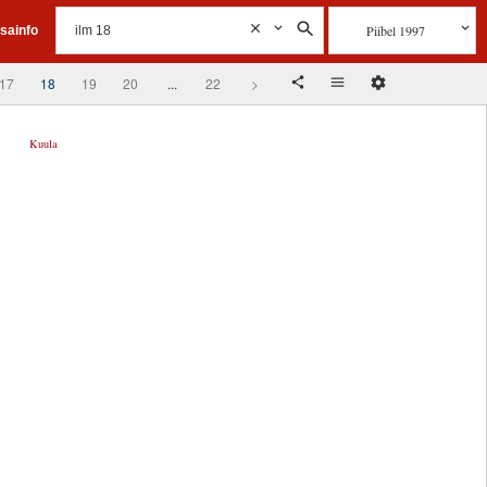
Piibel 1997
isainfo
17
18
19
20
...
22
>
Kuula