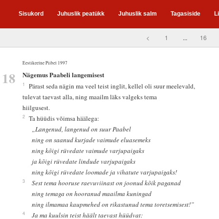
Sisukord
Juhuslik peatükk
Juhuslik salm
Tagasiside
L
<
1
...
16
Eestikeelne Piibel 1997
18
Nägemus Paabeli langemisest
1
Pärast seda nägin ma veel teist inglit, kellel oli suur meelevald,
tulevat taevast alla, ning maailm läks valgeks tema
hiilgusest.
2
Ta hüüdis võimsa häälega:
„Langenud, langenud on suur Paabel
ning on saanud kurjade vaimude eluasemeks
ning kõigi rüvedate vaimude varjupaigaks
ja kõigi rüvedate lindude varjupaigaks
ning kõigi rüvedate loomade ja vihatute varjupaigaks!
3
Sest tema hooruse raevuviinast on joonud kõik paganad
ning temaga on hooranud maailma kuningad
ning ilmamaa kaupmehed on rikastunud tema toretsemisest!”
4
Ja ma kuulsin teist häält taevast hüüdvat: