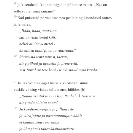
18
ja kisendasid, kui nad nägid ta põlemise suitsu: „Kes on
selle suure linna sarnane?”
19
Nad puistasid põrmu oma pea peale ning kisendasid nuttes
ja leinates:
„Häda, häda, suur linn,
kus on rikastunud kõik,
kellel oli laevu merel -
üheainsa tunniga on ta rüüstatud!”
20
Rõõmusta tema pärast, taevas,
ning pühad ja apostlid ja prohvetid,
sest Jumal on teie kaebuse mõistnud tema kanda!”
21
Ja üks võimas ingel tõstis kivi otsekui suure
veskikivi ning viskas selle merre, hüüdes:[b]
„Nõnda visatakse suur linn Paabel äkitselt ära
ning teda ei leita enam!
22
Ja kandlemängijate ja pillimeeste
ja vileajajate ja pasunapuhujate häält
ei kuulda sinu sees enam
ja ühtegi mis tahes käsitöömeistrit