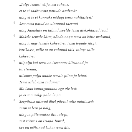
„Tulge temast välja, mu rahvas,
et te ei saaks tema pattude osaliseks
ning et te ei kannaks midagi tema nuhtlustest!
5
Sest tema patud on ulatunud taevani
ning Jumalale on tulnud meelde tema ülekohtused teod.
6
Makske temale kätte, nõnda nagu tema on kätte maksnud,
ning tasuge temale kahevõrra tema tegude järgi;
karikasse, mille ta on valanud täis, valage talle
kahevõrra,
7
niipalju kui tema on iseennast ülistanud ja
toretsenud,
niisama palju andke temale piina ja leina!
Tema ütleb oma südames:
Ma istun kuningannana ega ole lesk
ja ei saa iialgi näha leina.
8
Seepärast tulevad ühel päeval talle nuhtlused:
surm ja lein ja nälg,
ning ta põletatakse ära tulega,
sest võimas on Issand Jumal,
kes on mõistnud kohut tema üle.