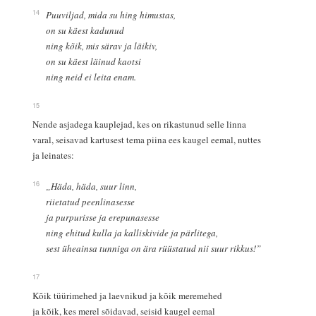
14
Puuviljad, mida su hing himustas,
on su käest kadunud
ning kõik, mis särav ja läikiv,
on su käest läinud kaotsi
ning neid ei leita enam.
15
Nende asjadega kauplejad, kes on rikastunud selle linna
varal, seisavad kartusest tema piina ees kaugel eemal, nuttes
ja leinates:
16
„Häda, häda, suur linn,
riietatud peenlinasesse
ja purpurisse ja erepunasesse
ning ehitud kulla ja kalliskivide ja pärlitega,
sest üheainsa tunniga on ära rüüstatud nii suur rikkus!”
17
Kõik tüürimehed ja laevnikud ja kõik meremehed
ja kõik, kes merel sõidavad, seisid kaugel eemal