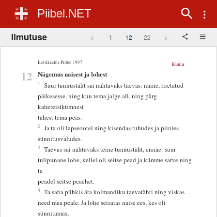
Piibel.NET
Ilmutuse
<
1
12
22
>
Eestikeelne Piibel 1997
Kuula
12
Nägemus naisest ja lohest
1
Suur tunnustäht sai nähtavaks taevas: naine, riietatud
päikesesse, ning kuu tema jalge all, ning pärg
kaheteistkümnest
tähest tema peas.
2
Ja ta oli lapseootel ning kisendas tuhudes ja piinles
sünnitusvaludes.
3
Taevas sai nähtavaks teine tunnustäht, ennäe: suur
tulipunane lohe, kellel oli seitse pead ja kümme sarve ning
ta
peadel seitse peaehet.
4
Ta saba pühkis ära kolmandiku taevatähti ning viskas
need maa peale. Ja lohe seisatas naise ees, kes oli
sünnitamas,