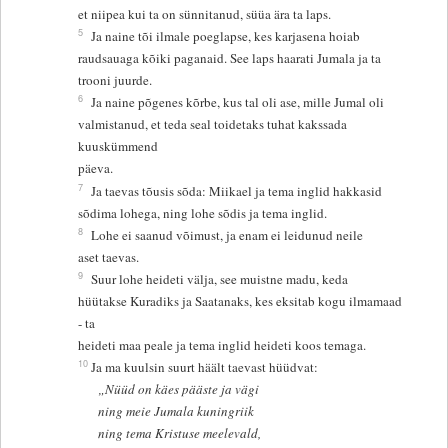
et niipea kui ta on sünnitanud, süüa ära ta laps.
5
Ja naine tõi ilmale poeglapse, kes karjasena hoiab
raudsauaga kõiki paganaid. See laps haarati Jumala ja ta
trooni juurde.
6
Ja naine põgenes kõrbe, kus tal oli ase, mille Jumal oli
valmistanud, et teda seal toidetaks tuhat kakssada
kuuskümmend
päeva.
7
Ja taevas tõusis sõda: Miikael ja tema inglid hakkasid
sõdima lohega, ning lohe sõdis ja tema inglid.
8
Lohe ei saanud võimust, ja enam ei leidunud neile
aset taevas.
9
Suur lohe heideti välja, see muistne madu, keda
hüütakse Kuradiks ja Saatanaks, kes eksitab kogu ilmamaad
- ta
heideti maa peale ja tema inglid heideti koos temaga.
10
Ja ma kuulsin suurt häält taevast hüüdvat:
„Nüüd on käes pääste ja vägi
ning meie Jumala kuningriik
ning tema Kristuse meelevald,