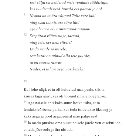
sest välja on heidetud meie vendade süüdistaja,
kes süüdistab neid Jumala ees päeval ja ööl.
11
Nemad on ta ära võitnud Talle vere läbi
ning oma tunnistuse sõna läbi
ega ole oma elu armastanud surmani.
12
Seepärast rõõmustage, taevad,
ning teie, kes neis viibite!
Häda maale ja merele,
sest kurat on tulnud alla teie juurde;
ta on suures raevus,
teades, et tal on aega üürikeseks.”
13
Kui lohe nägi, et ta oli heidetud maa peale, siis ta
kiusas taga naist, kes oli toonud ilmale poeglapse.
14
Aga naisele anti kaks suure kotka tiiba, et ta
lendaks kõrbesse paika, kus teda toidetakse üks aeg ja
kaks aega ja pool aega, eemal mao palge eest.
15
Ja madu purskas oma suust naisele järele vett otsekui jõe,
et teda jõevooluga ära uhtuda.
16