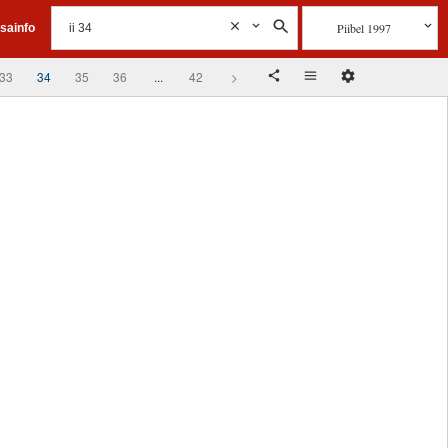
Piibel 1997
isainfo
33
34
35
36
...
42
>