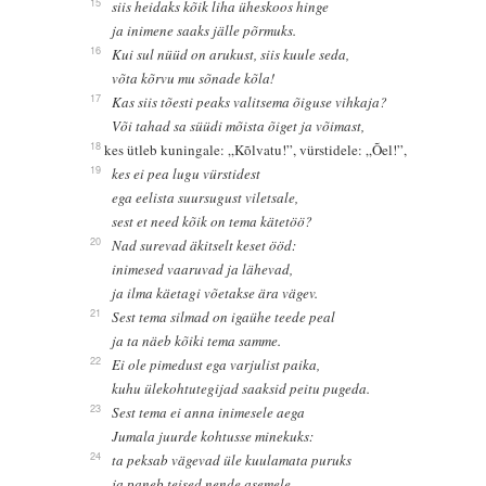
15
siis heidaks kõik liha üheskoos hinge
ja inimene saaks jälle põrmuks.
16
Kui sul nüüd on arukust, siis kuule seda,
võta kõrvu mu sõnade kõla!
17
Kas siis tõesti peaks valitsema õiguse vihkaja?
Või tahad sa süüdi mõista õiget ja võimast,
18
kes ütleb kuningale: „Kõlvatu!”, vürstidele: „Õel!”,
19
kes ei pea lugu vürstidest
ega eelista suursugust viletsale,
sest et need kõik on tema kätetöö?
20
Nad surevad äkitselt keset ööd:
inimesed vaaruvad ja lähevad,
ja ilma käetagi võetakse ära vägev.
21
Sest tema silmad on igaühe teede peal
ja ta näeb kõiki tema samme.
22
Ei ole pimedust ega varjulist paika,
kuhu ülekohtutegijad saaksid peitu pugeda.
23
Sest tema ei anna inimesele aega
Jumala juurde kohtusse minekuks:
24
ta peksab vägevad üle kuulamata puruks
ja paneb teised nende asemele.