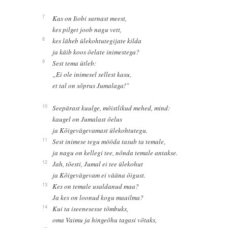
7
Kas on Iiobi sarnast meest,
kes pilget joob nagu vett,
8
kes läheb ülekohtutegijate kilda
ja käib koos õelate inimestega?
9
Sest tema ütleb:
„Ei ole inimesel sellest kasu,
et tal on sõprus Jumalaga!”
10
Seepärast kuulge, mõistlikud mehed, mind:
kaugel on Jumalast õelus
ja Kõigevägevamast ülekohtutegu.
11
Sest inimese tegu mööda tasub ta temale,
ja nagu on kellegi tee, nõnda temale antakse.
12
Jah, tõesti, Jumal ei tee ülekohut
ja Kõigevägevam ei vääna õigust.
13
Kes on temale usaldanud maa?
Ja kes on loonud kogu maailma?
14
Kui ta iseenesesse tõmbuks,
oma Vaimu ja hingeõhu tagasi võtaks,