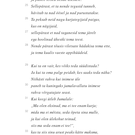
25
Sellepärast, et ta nende tegusid tunneb,
hävitab ta nad öösel ja nad purustatakse.
26
Ta peksab neid nagu kurjategijaid paigas,
kus on nägijaid,
27
sellepärast et nad taganesid tema järelt
ega hoolinud ühestki tema teest.
28
Nende pärast tõusis viletsate hädakisa tema ette,
ja tema kuulis vaeste appihüüdeid.
29
Kui ta on vait, kes võiks teda süüdistada?
Ja kui ta oma palge peidab, kes saaks teda näha?
Niihästi rahva kui inimese üle
30
paneb ta kuningaks jumalavallatu inimese
rahva võrgutajate seast.
31
Kui keegi ütleb Jumalale:
„Ma olen eksinud, ma ei tee enam kurja;
32
mida ma ei mõista, seda õpeta sina mulle,
ja kui olen ülekohut teinud,
siis ma seda enam ei tee!”,
33
kas ta siis sinu arust peaks kätte maksma,