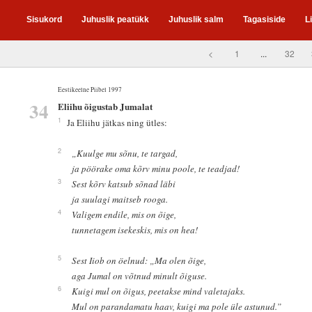
Sisukord
Juhuslik peatükk
Juhuslik salm
Tagasiside
L
<
1
...
32
Eestikeelne Piibel 1997
34
Eliihu õigustab Jumalat
1
Ja Eliihu jätkas ning ütles:
2
„Kuulge mu sõnu, te targad,
ja pöörake oma kõrv minu poole, te teadjad!
3
Sest kõrv katsub sõnad läbi
ja suulagi maitseb rooga.
4
Valigem endile, mis on õige,
tunnetagem isekeskis, mis on hea!
5
Sest Iiob on öelnud: „Ma olen õige,
aga Jumal on võtnud minult õiguse.
6
Kuigi mul on õigus, peetakse mind valetajaks.
Mul on parandamatu haav, kuigi ma pole üle astunud.”