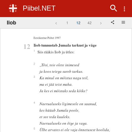
Piibel.NET
Iiob
<
1
12
42
>
Eestikeelne Piibel 1997
12
Iiob tunnustab Jumala tarkust ja väge
1
Siis rääkis Iiob ja ütles:
2
„Tõsi, teie olete inimesed
ja koos teiega sureb tarkus.
3
Ka minul on mõistus nagu teil,
ma ei jää teist maha.
Ja kes ei mõistaks seda kõike?
4
Naerualuseks ligimesele on saanud,
kes hüüab Jumala poole,
et see teda kuuleks.
Naerualuseks on õige ja vaga.
5
Ülbe arvates ei ole vaja õnnetusest hoolida,