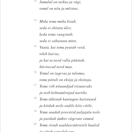
13
Jumalal on tarkus ja vägi,
temal on nõu ja mõistus.
14
Mida tema maha kisub,
seda ei ehitata üles;
keda tema vangistab,
seda ei vabastata mitte.
15
Vaata, kui tema peatab veed,
tekib kuivus,
ja kui ta need valla päästab,
hävitavad need maa.
16
Temal on tugevus ja tulemus,
tema päralt on eksija ja eksitaja.
17
Tema viib nõuandjad riisutavaks
ja teeb kohtumõistjad narriks.
18
Tema tühistab kuningate karistused
ja köidab neile endile köie vööle.
19
Tema saadab preestrid paljajalu teele
ja paiskab ümber vägevate istmed.
20
Tema riisub usaldusväärsetelt huuled
ja võtab vanadelt aru.