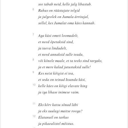
see tabab neid, kelle jalg libastub.
6
Rahus on rüüstajate telgid
ja julgeolek on Jumala ärritajal,
sellel, kes Jumalat oma käes kannab.
7
Aga küsi ometi loomadelt,
et need õpetaksid sind,
ja taeva lindudelt,
et need annaksid sulle teada,
8
või kõnele maale, et ta teeks sind targaks,
ja et mere kalad jutustaksid sulle!
9
Kes neist kõigist ei tea,
et seda on teinud Issanda käsi,
10
kelle käes on kõigi elavate hing
ja iga lihase inimese vaim.
11
Eks kõrv katsu sõnad läbi
ja eks suulagi maitse rooga?
12
Elatanuil on tarkus
ja pikaealistel mõistus.