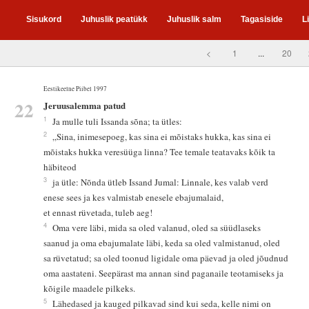
Sisukord
Juhuslik peatükk
Juhuslik salm
Tagasiside
L
<
1
...
20
Eestikeelne Piibel 1997
22
Jeruusalemma patud
1
Ja mulle tuli Issanda sõna; ta ütles:
2
„Sina, inimesepoeg, kas sina ei mõistaks hukka, kas sina ei
mõistaks hukka veresüüga linna? Tee temale teatavaks kõik ta
häbiteod
3
ja ütle: Nõnda ütleb Issand Jumal: Linnale, kes valab verd
enese sees ja kes valmistab enesele ebajumalaid,
et ennast rüvetada, tuleb aeg!
4
Oma vere läbi, mida sa oled valanud, oled sa süüdlaseks
saanud ja oma ebajumalate läbi, keda sa oled valmistanud, oled
sa rüvetatud; sa oled toonud ligidale oma päevad ja oled jõudnud
oma aastateni. Seepärast ma annan sind paganaile teotamiseks ja
kõigile maadele pilkeks.
5
Lähedased ja kauged pilkavad sind kui seda, kelle nimi on