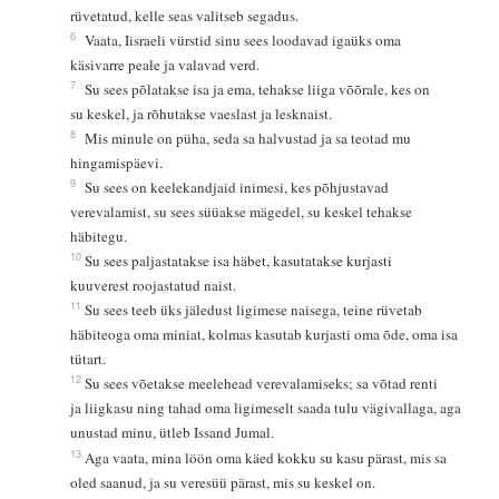
rüvetatud, kelle seas valitseb segadus.
6
Vaata, Iisraeli vürstid sinu sees loodavad igaüks oma
käsivarre peale ja valavad verd.
7
Su sees põlatakse isa ja ema, tehakse liiga võõrale, kes on
su keskel, ja rõhutakse vaeslast ja lesknaist.
8
Mis minule on püha, seda sa halvustad ja sa teotad mu
hingamispäevi.
9
Su sees on keelekandjaid inimesi, kes põhjustavad
verevalamist, su sees süüakse mägedel, su keskel tehakse
häbitegu.
10
Su sees paljastatakse isa häbet, kasutatakse kurjasti
kuuverest roojastatud naist.
11
Su sees teeb üks jäledust ligimese naisega, teine rüvetab
häbiteoga oma miniat, kolmas kasutab kurjasti oma õde, oma isa
tütart.
12
Su sees võetakse meelehead verevalamiseks; sa võtad renti
ja liigkasu ning tahad oma ligimeselt saada tulu vägivallaga, aga
unustad minu, ütleb Issand Jumal.
13
Aga vaata, mina löön oma käed kokku su kasu pärast, mis sa
oled saanud, ja su veresüü pärast, mis su keskel on.