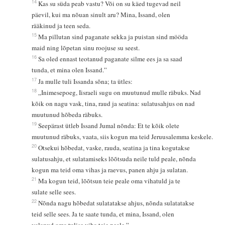
14
Kas su süda peab vastu? Või on su käed tugevad neil
päevil, kui ma nõuan sinult aru? Mina, Issand, olen
rääkinud ja teen seda.
15
Ma pillutan sind paganate sekka ja puistan sind mööda
maid ning lõpetan sinu roojuse su seest.
16
Sa oled ennast teotanud paganate silme ees ja sa saad
tunda, et mina olen Issand.”
17
Ja mulle tuli Issanda sõna; ta ütles:
18
„Inimesepoeg, Iisraeli sugu on muutunud mulle räbuks. Nad
kõik on nagu vask, tina, raud ja seatina: sulatusahjus on nad
muutunud hõbeda räbuks.
19
Seepärast ütleb Issand Jumal nõnda: Et te kõik olete
muutunud räbuks, vaata, siis kogun ma teid Jeruusalemma keskele.
20
Otsekui hõbedat, vaske, rauda, seatina ja tina kogutakse
sulatusahju, et sulatamiseks lõõtsuda neile tuld peale, nõnda
kogun ma teid oma vihas ja raevus, panen ahju ja sulatan.
21
Ma kogun teid, lõõtsun teie peale oma vihatuld ja te
sulate selle sees.
22
Nõnda nagu hõbedat sulatatakse ahjus, nõnda sulatatakse
teid selle sees. Ja te saate tunda, et mina, Issand, olen