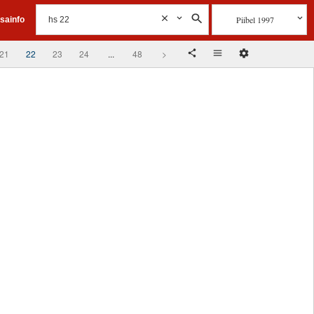
Piibel 1997
isainfo
21
22
23
24
...
48
>