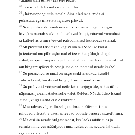
valanud oma tulise viha teie peale.”
23
Ja mulle tuli Issanda sõna; ta ütles:
24
„Inimesepoeg, ütle temale: Sina oled maa, mida ei
puhastata ega niisutata sajatuse päeval.
25
Sinu prohvetite vandenõu on keset maad nagu möirgav
lõvi, kes murrab saaki: nad neelavad hingi, võtavad varandusi
ja kalleid asju ning teevad paljud naised leskedeks su maal.
26
Su preestrid tarvitavad vägivalda mu Seaduse kallal
ja teotavad mu pühi asju; nad ei tee vahet püha ja ebapüha
vahel, ei õpeta roojase ja puhta vahet; nad peidavad oma silmad
mu hingamispäevade eest ja ma olen teotatud nende keskel.
27
Su peamehed su maal on nagu saaki murdvad hundid:
valavad verd, hävitavad hingi, et saada suurt kasu.
28
Su prohvetid võõpavad neile kõik lubjaga üle, nähes tühje
nägemusi ja ennustades sulle valet, öeldes: Nõnda ütleb Issand
Jumal, kuigi Issand ei ole rääkinud.
29
Maa rahvas vägivallatseb ja toimetab röövimist: nad
rõhuvad viletsat ja vaest ja teevad võõrale õigusevastaselt liiga.
30
Ma otsisin nende hulgast meest, kes laoks müüri üles ja
seisaks minu ees müüripraos maa heaks, et ma seda ei hävitaks;
aga ma ei leidnud.