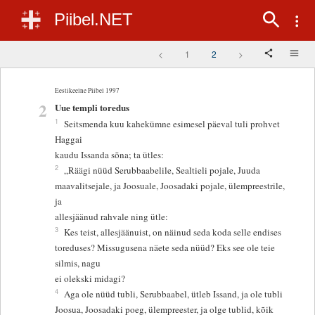
Piibel.NET
<
1
2
>
Eestikeelne Piibel 1997
2
Uue templi toredus
1
Seitsmenda kuu kahekümne esimesel päeval tuli prohvet
Haggai
kaudu Issanda sõna; ta ütles:
2
„Räägi nüüd Serubbaabelile, Sealtieli pojale, Juuda
maavalitsejale, ja Joosuale, Joosadaki pojale, ülempreestrile,
ja
allesjäänud rahvale ning ütle:
3
Kes teist, allesjäänuist, on näinud seda koda selle endises
toreduses? Missugusena näete seda nüüd? Eks see ole teie
silmis, nagu
ei olekski midagi?
4
Aga ole nüüd tubli, Serubbaabel, ütleb Issand, ja ole tubli
Joosua, Joosadaki poeg, ülempreester, ja olge tublid, kõik