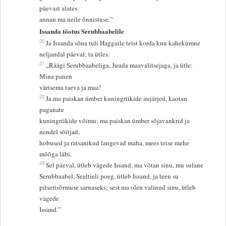
päevast alates
annan ma neile õnnistuse.”
Issanda tõotus Serubbaabelile
20
Ja Issanda sõna tuli Haggaile teist korda kuu kahekümne
neljandal päeval; ta ütles:
21
„Räägi Serubbaabeliga, Juuda maavalitsejaga, ja ütle:
Mina panen
värisema taeva ja maa!
22
Ja ma paiskan ümber kuningriikide aujärjed, kaotan
paganate
kuningriikide võimu; ma paiskan ümber sõjavankrid ja
nendel sõitjad,
hobused ja ratsanikud langevad maha, mees teise mehe
mõõga läbi.
23
Sel päeval, ütleb vägede Issand, ma võtan sinu, mu sulane
Serubbaabel, Sealtieli poeg, ütleb Issand, ja teen su
pitserisõrmuse sarnaseks; sest ma olen valinud sinu, ütleb
vägede
Issand.”