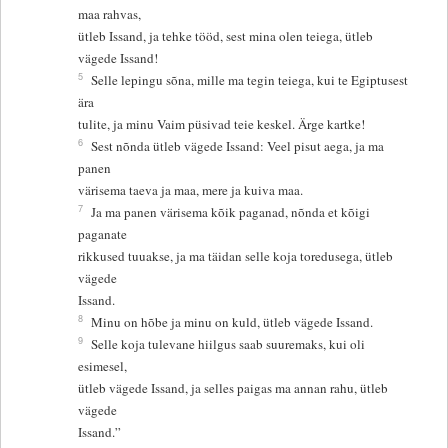
maa rahvas,
ütleb Issand, ja tehke tööd, sest mina olen teiega, ütleb
vägede Issand!
5
Selle lepingu sõna, mille ma tegin teiega, kui te Egiptusest
ära
tulite, ja minu Vaim püsivad teie keskel. Ärge kartke!
6
Sest nõnda ütleb vägede Issand: Veel pisut aega, ja ma
panen
värisema taeva ja maa, mere ja kuiva maa.
7
Ja ma panen värisema kõik paganad, nõnda et kõigi
paganate
rikkused tuuakse, ja ma täidan selle koja toredusega, ütleb
vägede
Issand.
8
Minu on hõbe ja minu on kuld, ütleb vägede Issand.
9
Selle koja tulevane hiilgus saab suuremaks, kui oli
esimesel,
ütleb vägede Issand, ja selles paigas ma annan rahu, ütleb
vägede
Issand.”