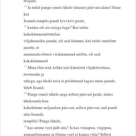
roojane.
15
Ja nüüd pange ometi tähele tänasest päevast alates! Enne
kui
Issanda templis pandi kivi kivi peale,
16
kuidas oli siis teiega lugu? Kui tulite
kahekümnemõõdulise
viljahunniku juurde, oli seal kümme; kui tulite surutõrre
juurde, et
ammutada tõrrest viiskümmend mõõtu, oli seal
kakskümmend.
17
Mina lõin teid, kõike teie kätetööd viljakõrvetuse,
roosteudu ja
rahega, aga ükski teist ei pöördunud tagasi minu juurde,
ütleb Issand.
18
Pange ometi tähele aega sellest päevast peale, alates
üheksanda kuu
kahekümne neljandast päevast, sellest päevast, mil pandi
alus Issanda
templile! Pange tähele,
19
kas seeme veel jääb aita? Ja kas viinapuu, viigipuu,
granaatõunapuu ja õlipuu veel ei kanna vilja? Sellest