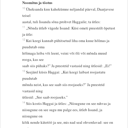
Noomitus ja tõotus
10
Üheksanda kuu kahekümne neljandal päeval, Daarjavese
teisel
aastal, tuli Issanda sõna prohvet Haggaile; ta ütles:
11
„Nõnda ütleb vägede Issand: Küsi ometi preestrilt õpetust
ja ütle:
12
Kui keegi kannab pühitsetud liha oma kuue hõlmas ja
puudutab oma
hõlmaga leiba või leent, veini või õli või mõnda muud
rooga, kas see
saab siis pühaks?” Ja preestrid vastasid ning ütlesid: „Ei!”
13
Seejärel küsis Haggai: „Kui keegi laibast roojastatu
puudutab
mõnda neist, kas see saab siis roojaseks?” Ja preestrid
vastasid ning
ütlesid: „See saab roojaseks.”
14
Siis kostis Haggai ja ütles: „Niisugune on see rahvas ja
niisugune on see sugu mu palge ees, ütleb Issand, ja
niisugune on
kõik nende kätetöö ja see, mis nad seal ohverdavad: see on