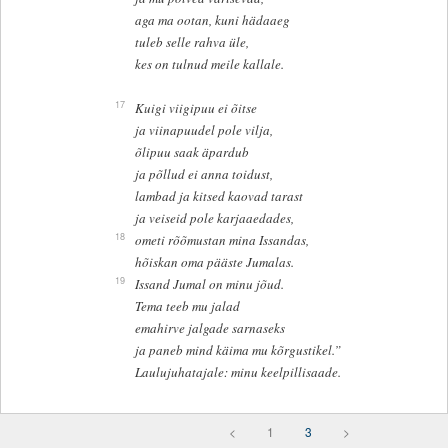
aga ma ootan, kuni hädaaeg
tuleb selle rahva üle,
kes on tulnud meile kallale.
17
Kuigi viigipuu ei õitse
ja viinapuudel pole vilja,
õlipuu saak äpardub
ja põllud ei anna toidust,
lambad ja kitsed kaovad tarast
ja veiseid pole karjaaedades,
18
ometi rõõmustan mina Issandas,
hõiskan oma pääste Jumalas.
19
Issand Jumal on minu jõud.
Tema teeb mu jalad
emahirve jalgade sarnaseks
ja paneb mind käima mu kõrgustikel.”
Laulujuhatajale: minu keelpillisaade.
<
1
3
>