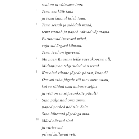
seal on ta võimsuse loor.
5
Tema ees käib katk
ja tema kannul tuleb taud.
6
Tema seisab ja mõõdab maad,
tema vaatab ja paneb rahvad võpatama.
Purunevad igavesed mäed,
vajuvad ürgsed künkad.
Tema teed on igavesed.
7
Ma näen Kuusani telke vaevakoorma all,
Midjanimaa telgiriided värisevad.
8
Kas oled vihane jõgede pärast, Issand?
Ons sul viha jõgede või raev mere vastu,
kui sa sõidad oma hobuste seljas
ja võit on su sõjavankrite päralt?
9
Sina paljastad oma ammu,
paned nooled nöörile. Sela.
Sina lõhestad jõgedega maa.
10
Mäed näevad sind
ja värisevad,
pilved kallavad vett,