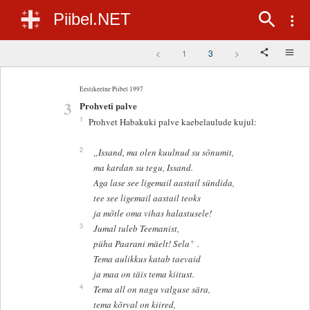
Piibel.NET
<
1
3
>
Eestikeelne Piibel 1997
3
Prohveti palve
1
Prohvet Habakuki palve kaebelaulude kujul:
2
„Issand, ma olen kuulnud su sõnumit,
ma kardan su tegu, Issand.
Aga lase see ligemail aastail sündida,
tee see ligemail aastail teoks
ja mõtle oma vihas halastusele!
3
Jumal tuleb Teemanist,
+
püha Paarani mäelt! Sela
.
Tema aulikkus katab taevaid
ja maa on täis tema kiitust.
4
Tema all on nagu valguse sära,
tema kõrval on kiired,