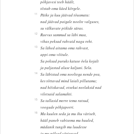
põhjavesi teeb häält,
tõstab oma käed kõrgele.
11
Päike ja kuu jäävad tõusmata:
nad jäävad paigale noolte valguses,
su välkuvate piikide säras.
12
Raevus sammud sa läbi maa,
vihas peksad rahvaid nagu reht.
13
Sa lähed aitama oma rahvast,
appi oma võitule.
Sa peksad puruks katuse õela kojalt
ja paljastad aluse kaljuni. Sela.
14
Sa läbistad oma nooltega nende pea,
kes tõttavad mind laiali pillutama;
nad hõiskavad, otsekui neelaksid nad
viletsaid salamahti.
15
Sa tallasid merre tema ratsud,
voogude põhjaporri.
16
Ma kuulen seda ja mu ihu väriseb,
hääl paneb vabisema mu huuled,
mädanik tungib mu luudesse
ja mu põlved värisevad,