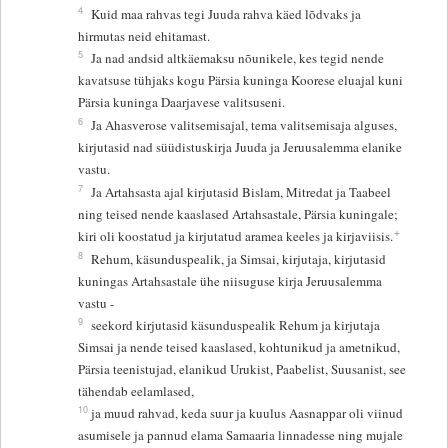
4
Kuid maa rahvas tegi Juuda rahva käed lõdvaks ja
hirmutas neid ehitamast.
5
Ja nad andsid altkäemaksu nõunikele, kes tegid nende
kavatsuse tühjaks kogu Pärsia kuninga Koorese eluajal kuni
Pärsia kuninga Daarjavese valitsuseni.
6
Ja Ahasverose valitsemisajal, tema valitsemisaja alguses,
kirjutasid nad süüdistuskirja Juuda ja Jeruusalemma elanike
vastu.
7
Ja Artahsasta ajal kirjutasid Bislam, Mitredat ja Taabeel
ning teised nende kaaslased Artahsastale, Pärsia kuningale;
+
kiri oli koostatud ja kirjutatud aramea keeles ja kirjaviisis.
8
Rehum, käsunduspealik, ja Simsai, kirjutaja, kirjutasid
kuningas Artahsastale ühe niisuguse kirja Jeruusalemma
vastu -
9
seekord kirjutasid käsunduspealik Rehum ja kirjutaja
Simsai ja nende teised kaaslased, kohtunikud ja ametnikud,
Pärsia teenistujad, elanikud Urukist, Paabelist, Suusanist, see
tähendab eelamlased,
10
ja muud rahvad, keda suur ja kuulus Aasnappar oli viinud
asumisele ja pannud elama Samaaria linnadesse ning mujale