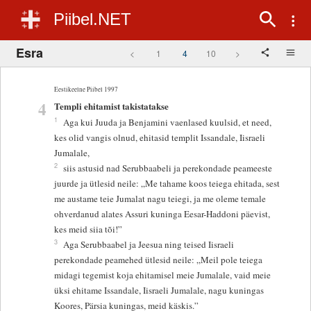
Piibel.NET
Esra
<
1
4
10
>
Eestikeelne Piibel 1997
4
Templi ehitamist takistatakse
1
Aga kui Juuda ja Benjamini vaenlased kuulsid, et need,
kes olid vangis olnud, ehitasid templit Issandale, Iisraeli
Jumalale,
2
siis astusid nad Serubbaabeli ja perekondade peameeste
juurde ja ütlesid neile: „Me tahame koos teiega ehitada, sest
me austame teie Jumalat nagu teiegi, ja me oleme temale
ohverdanud alates Assuri kuninga Eesar-Haddoni päevist,
kes meid siia tõi!”
3
Aga Serubbaabel ja Jeesua ning teised Iisraeli
perekondade peamehed ütlesid neile: „Meil pole teiega
midagi tegemist koja ehitamisel meie Jumalale, vaid meie
üksi ehitame Issandale, Iisraeli Jumalale, nagu kuningas
Koores, Pärsia kuningas, meid käskis.”