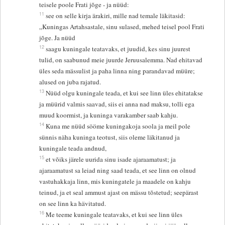
teisele poole Frati jõge - ja nüüd:
11
see on selle kirja ärakiri, mille nad temale läkitasid:
„Kuningas Artahsastale, sinu sulased, mehed teisel pool Frati
jõge. Ja nüüd
12
saagu kuningale teatavaks, et juudid, kes sinu juurest
tulid, on saabunud meie juurde Jeruusalemma. Nad ehitavad
üles seda mässulist ja paha linna ning parandavad müüre;
alused on juba rajatud.
13
Nüüd olgu kuningale teada, et kui see linn üles ehitatakse
ja müürid valmis saavad, siis ei anna nad maksu, tolli ega
muud koormist, ja kuninga varakamber saab kahju.
14
Kuna me nüüd sööme kuningakoja soola ja meil pole
sünnis näha kuninga teotust, siis oleme läkitanud ja
kuningale teada andnud,
15
et võiks järele uurida sinu isade ajaraamatust; ja
ajaraamatust sa leiad ning saad teada, et see linn on olnud
vastuhakkaja linn, mis kuningatele ja maadele on kahju
teinud, ja et seal ammust ajast on mässu tõstetud; seepärast
on see linn ka hävitatud.
16
Me teeme kuningale teatavaks, et kui see linn üles