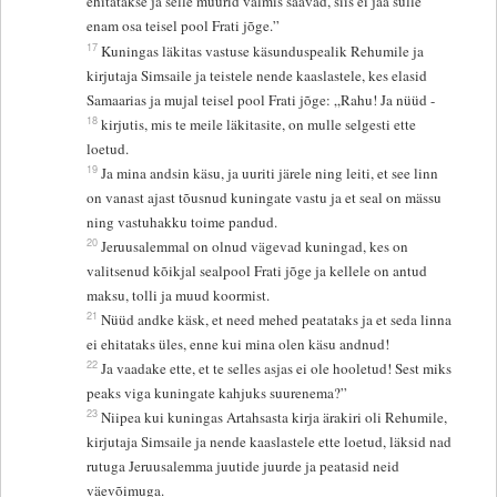
ehitatakse ja selle müürid valmis saavad, siis ei jää sulle
enam osa teisel pool Frati jõge.”
17
Kuningas läkitas vastuse käsunduspealik Rehumile ja
kirjutaja Simsaile ja teistele nende kaaslastele, kes elasid
Samaarias ja mujal teisel pool Frati jõge: „Rahu! Ja nüüd -
18
kirjutis, mis te meile läkitasite, on mulle selgesti ette
loetud.
19
Ja mina andsin käsu, ja uuriti järele ning leiti, et see linn
on vanast ajast tõusnud kuningate vastu ja et seal on mässu
ning vastuhakku toime pandud.
20
Jeruusalemmal on olnud vägevad kuningad, kes on
valitsenud kõikjal sealpool Frati jõge ja kellele on antud
maksu, tolli ja muud koormist.
21
Nüüd andke käsk, et need mehed peatataks ja et seda linna
ei ehitataks üles, enne kui mina olen käsu andnud!
22
Ja vaadake ette, et te selles asjas ei ole hooletud! Sest miks
peaks viga kuningate kahjuks suurenema?”
23
Niipea kui kuningas Artahsasta kirja ärakiri oli Rehumile,
kirjutaja Simsaile ja nende kaaslastele ette loetud, läksid nad
rutuga Jeruusalemma juutide juurde ja peatasid neid
väevõimuga.