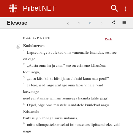
Piibel.NET
Efesose
<
1
6
>
Eestikeelne Piibel 1997
Kuula
6
Kodukorrast
1
Lapsed, olge kuulekad oma vanemaile Issandas, sest see
on õige!
2
„Austa oma isa ja ema,” see on esimene käsusõna
tõotusega,
3
„et su käsi käiks hästi ja sa elaksid kaua maa peal!”
4
Ja teie, isad, ärge ärritage oma lapsi vihale, vaid
kasvatage
neid juhatamise ja manitsemisega Issanda tahte järgi!
5
Orjad, olge oma maistele isandatele kuulekad nagu
Kristusele
kartuse ja värinaga siiras südames,
6
mitte silmapetteks otsekui inimeste ees lipitsemiseks, vaid
nagu