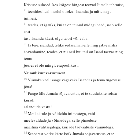
Kristuse sulased, kes kõigest hingest teevad Jumala tahtmist,
7
teenides heal meelel otsekui Issandat ja mitte nagu
inimesi,
8
teades, et igaüks, kui ta on teinud midagi head, saab selle
eest
tasu Issanda käest, olgu ta ori või vaba.
9
Ja teie, isandad, tehke sedasama neile ning jätke maha
ähvardamine, teades, et nii neil kui teil on Isand taevas ning
tema
juures ei ole mingit erapoolikust.
Vaimulikust varustusest
10
Viimaks veel: saage vägevaks Issandas ja tema tugevuse
jõus!
11
Pange ülle Jumala sõjavarustus, et te suudaksite seista
kuradi
salanõude vastu!
12
Meil ei tule ju võidelda inimestega, vaid
meelevaldade ja võimudega, selle pimeduse
maailma valitsejatega, kurjade taevaaluste vaimudega.
13
Seepärast võtke kätte kõik Jumala sõjavarustus, et te