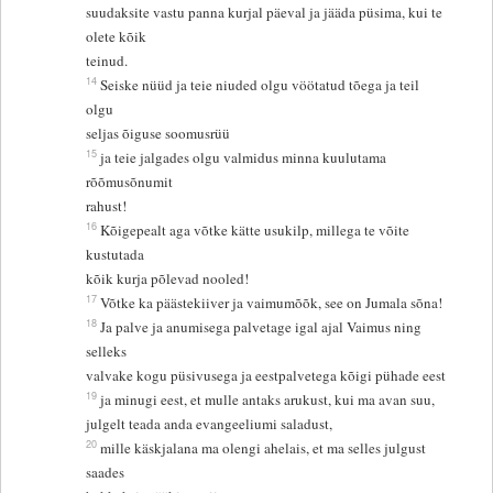
suudaksite vastu panna kurjal päeval ja jääda püsima, kui te
olete kõik
teinud.
14
Seiske nüüd ja teie niuded olgu vöötatud tõega ja teil
olgu
seljas õiguse soomusrüü
15
ja teie jalgades olgu valmidus minna kuulutama
rõõmusõnumit
rahust!
16
Kõigepealt aga võtke kätte usukilp, millega te võite
kustutada
kõik kurja põlevad nooled!
17
Võtke ka päästekiiver ja vaimumõõk, see on Jumala sõna!
18
Ja palve ja anumisega palvetage igal ajal Vaimus ning
selleks
valvake kogu püsivusega ja eestpalvetega kõigi pühade eest
19
ja minugi eest, et mulle antaks arukust, kui ma avan suu,
julgelt teada anda evangeeliumi saladust,
20
mille käskjalana ma olengi ahelais, et ma selles julgust
saades