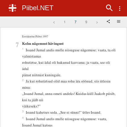
Piibel.NET
<
1
7
9
>
Eestikeelne Piibel 1997
7
Kolm nägemust hävingust
1
Issand Jumal andis mulle niisuguse nägemuse: vaata, ta oli
valmistamas
rohutirtse, kui ädal oli hakanud kasvama; ja vaata, see oli
ädal
pärast niitmist kuningale.
2
Ja kui rohutirtsud olid maa rohu ära söönud, siis ütlesin
mina:
„Issand Jumal, anna ometi andeks! Kuidas küll Jaakob püsib,
kui ta jääb nii
väikeseks?”
3
Issand kahetses seda. „See ei sünni!” ütles Issand.
4
Issand Jumal andis mulle niisuguse nägemuse: vaata,
Issand Jumal kutsus