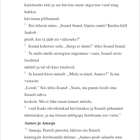
karistuseks tule ja see hävitas suure sügavuse veed ning
hakkas
hävitama põllumaad.
5
Siis ütlesin mina: „Issand Jumal, lõpeta ometi! Kuidas küll
Jaakob
püsib, kui ta jääb nii väikeseks?”
6
Issand kahetses seda. „Seegi ei sünni!” ütles Issand Jumal.
7
Ta andis mulle niisuguse nägemuse: vaata, Issand seisis
looditud
müüril ja tal oli käes tinalood.
8
Ja Issand küsis minult: „Mida sa näed, Aamos?” Ja ma
vastasin:
„Loodi.” Siis ütles Issand: „Vaata, ma panen loodi oma
Iisraeli rahva
keskele. Ma ei lähe enam temast mööda,
9
vaid Iisaki ohvrikünkad hävitatakse ja Iisraeli pühamud
rüüstatakse, ja ma tõusen mõõgaga Jerobeami soo vastu.”
Aamos ja Amasja
10
Amasja, Peeteli preester, läkitas siis Iisraeli
kuningale Jerobeamile ütlema: „Aamos peab salanõu sinu