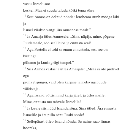
vastu Iisraeli soo
keskel. Maa ei suuda taluda kõiki tema sõnu.
11
Sest Aamos on öelnud nõnda: Jerobeam sureb mõõga läbi
ja
Iisrael viiakse vangi, ära omaenese maalt.”
12
Ja Amasja ütles Aamosele: „Sina, nägija, mine, põgene
Juudamaale, söö seal leiba ja ennusta seal!
13
Aga Peetelis ei tohi sa enam ennustada, sest see on
kuninga
pühamu ja kuningriigi tempel.”
14
Siis Aamos vastas ja ütles Amasjale: „Mina ei ole prohvet
ega
prohvetijünger, vaid olen karjane ja metsviigipuude
vääristaja.
15
Aga Issand võttis mind karja järelt ja ütles mulle:
Mine, ennusta mu rahvale Iisraelile!
16
Ja kuule siis nüüd Issanda sõna: Sina ütled: Ära ennusta
Iisraelile ja ära pilla sõnu Iisaki soole!
17
Sellepärast ütleb Issand nõnda: Su naine saab linnas
hooraks,