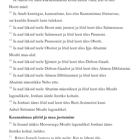
Hoori mäel.
40
Ja Aradi kuningas, kaananlane, kes elas Kaananimaa lõunaosas,
sai kuulda Iisraeli laste tulekust.
41
Ja nad läksid teele Hoori mäe juurest ja lõid leeri üles Salmonasse.
42
Ja nad läksid teele Salmonast ja lõid leeri üles Puunoni.
43
Ja nad läksid teele Puunonist ja lõid leeri üles Obotti.
44
Ja nad läksid teele Obotist ja lõid leeri üles Ijje-Abarimi
Moabi maa-alal.
45
Ja nad läksid teele Ijjimist ja lõid leeri üles Diibon-Gaadi.
46
Ja nad läksid teele Diibon-Gaadist ja lõid leeri üles Almon-Diblataimi.
47
Ja nad läksid teele Almon-Diblataimist ja lõid leeri üles
Abarimi mäestikku Nebo ette.
48
Ja nad läksid teele Abarimi mäestikust ja lõid leeri üles Moabi
lagendikele, Jordani äärde Jeeriko kohale.
49
Ja Jordani ääres lõid nad leeri üles Beet-Jesimotist kuni
Aabel-Sittimini Moabi lagendikel.
Kaananimaa piirid ja maa jaotamine
50
Ja Issand rääkis Moosesega Moabi lagendikel Jordani ääres
Jeeriko kohal, öeldes:
51
„Räägi Iisraeli lastega ja ütle neile: Kui te lähete üle