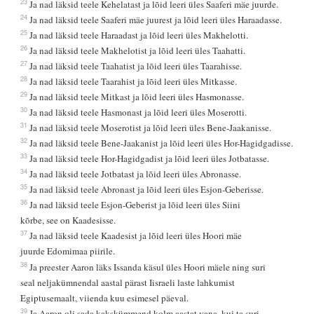
23
Ja nad läksid teele Kehelatast ja lõid leeri üles Saaferi mäe juurde.
24
Ja nad läksid teele Saaferi mäe juurest ja lõid leeri üles Haraadasse.
25
Ja nad läksid teele Haraadast ja lõid leeri üles Makhelotti.
26
Ja nad läksid teele Makhelotist ja lõid leeri üles Taahatti.
27
Ja nad läksid teele Taahatist ja lõid leeri üles Taarahisse.
28
Ja nad läksid teele Taarahist ja lõid leeri üles Mitkasse.
29
Ja nad läksid teele Mitkast ja lõid leeri üles Hasmonasse.
30
Ja nad läksid teele Hasmonast ja lõid leeri üles Moserotti.
31
Ja nad läksid teele Moserotist ja lõid leeri üles Bene-Jaakanisse.
32
Ja nad läksid teele Bene-Jaakanist ja lõid leeri üles Hor-Hagidgadisse.
33
Ja nad läksid teele Hor-Hagidgadist ja lõid leeri üles Jotbatasse.
34
Ja nad läksid teele Jotbatast ja lõid leeri üles Abronasse.
35
Ja nad läksid teele Abronast ja lõid leeri üles Esjon-Geberisse.
36
Ja nad läksid teele Esjon-Geberist ja lõid leeri üles Siini
kõrbe, see on Kaadesisse.
37
Ja nad läksid teele Kaadesist ja lõid leeri üles Hoori mäe
juurde Edomimaa piirile.
38
Ja preester Aaron läks Issanda käsul üles Hoori mäele ning suri
seal neljakümnendal aastal pärast Iisraeli laste lahkumist
Egiptusemaalt, viienda kuu esimesel päeval.
39
Ja Aaron oli sada kakskümmend kolm aastat vana, kui ta suri