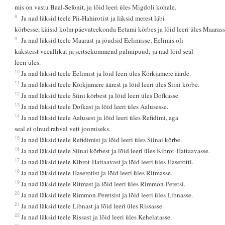
mis on vastu Baal-Sefonit, ja lõid leeri üles Migdoli kohale.
8
Ja nad läksid teele Pii-Hahirotist ja läksid merest läbi
kõrbesse, käisid kolm päevateekonda Eetami kõrbes ja lõid leeri üles Maarass
9
Ja nad läksid teele Maarast ja jõudsid Eelimisse; Eelimis oli
kaksteist veeallikat ja seitsekümmend palmipuud; ja nad lõid seal
leeri üles.
10
Ja nad läksid teele Eelimist ja lõid leeri üles Kõrkjamere äärde.
11
Ja nad läksid teele Kõrkjamere äärest ja lõid leeri üles Siini kõrbe.
12
Ja nad läksid teele Siini kõrbest ja lõid leeri üles Dofkasse.
13
Ja nad läksid teele Dofkast ja lõid leeri üles Aalusesse.
14
Ja nad läksid teele Aalusest ja lõid leeri üles Refidimi, aga
seal ei olnud rahval vett joomiseks.
15
Ja nad läksid teele Refidimist ja lõid leeri üles Siinai kõrbe.
16
Ja nad läksid teele Siinai kõrbest ja lõid leeri üles Kibrot-Hattaavasse.
17
Ja nad läksid teele Kibrot-Hattaavast ja lõid leeri üles Haserotti.
18
Ja nad läksid teele Haserotist ja lõid leeri üles Ritmasse.
19
Ja nad läksid teele Ritmast ja lõid leeri üles Rimmon-Peretsi.
20
Ja nad läksid teele Rimmon-Peretsist ja lõid leeri üles Libnasse.
21
Ja nad läksid teele Libnast ja lõid leeri üles Rissasse.
22
Ja nad läksid teele Rissast ja lõid leeri üles Kehelatasse.