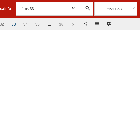
Piibel 1997
isainfo
32
33
34
35
...
36
>