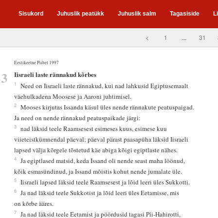
Sisukord
Juhuslik peatükk
Juhuslik salm
Tagasiside
L
<
1
...
31
Eestikeelne Piibel 1997
33
Iisraeli laste rännakud kõrbes
1
Need on Iisraeli laste rännakud, kui nad lahkusid Egiptusemaalt
väehulkadena Moosese ja Aaroni juhtimisel.
2
Mooses kirjutas Issanda käsul üles nende rännakute peatuspaigad.
Ja need on nende rännakud peatuspaikade järgi:
3
nad läksid teele Raamsesest esimeses kuus, esimese kuu
viieteistkümnendal päeval; päeval pärast paasapüha läksid Iisraeli
lapsed välja kõrgele tõstetud käe abiga kõigi egiptlaste nähes.
4
Ja egiptlased matsid, keda Issand oli nende seast maha löönud,
kõik esmasündinud, ja Issand mõistis kohut nende jumalate üle.
5
Iisraeli lapsed läksid teele Raamsesest ja lõid leeri üles Sukkotti.
6
Ja nad läksid teele Sukkotist ja lõid leeri üles Eetamisse, mis
on kõrbe ääres.
7
Ja nad läksid teele Eetamist ja pöördusid tagasi Pii-Hahirotti,