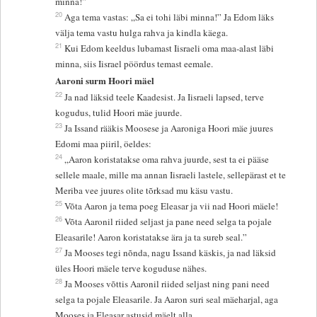
minna!”
20
Aga tema vastas: „Sa ei tohi läbi minna!” Ja Edom läks
välja tema vastu hulga rahva ja kindla käega.
21
Kui Edom keeldus lubamast Iisraeli oma maa-alast läbi
minna, siis Iisrael pöördus temast eemale.
Aaroni surm Hoori mäel
22
Ja nad läksid teele Kaadesist. Ja Iisraeli lapsed, terve
kogudus, tulid Hoori mäe juurde.
23
Ja Issand rääkis Moosese ja Aaroniga Hoori mäe juures
Edomi maa piiril, öeldes:
24
„Aaron koristatakse oma rahva juurde, sest ta ei pääse
sellele maale, mille ma annan Iisraeli lastele, sellepärast et te
Meriba vee juures olite tõrksad mu käsu vastu.
25
Võta Aaron ja tema poeg Eleasar ja vii nad Hoori mäele!
26
Võta Aaronil riided seljast ja pane need selga ta pojale
Eleasarile! Aaron koristatakse ära ja ta sureb seal.”
27
Ja Mooses tegi nõnda, nagu Issand käskis, ja nad läksid
üles Hoori mäele terve koguduse nähes.
28
Ja Mooses võttis Aaronil riided seljast ning pani need
selga ta pojale Eleasarile. Ja Aaron suri seal mäeharjal, aga
Mooses ja Eleasar astusid mäelt alla.