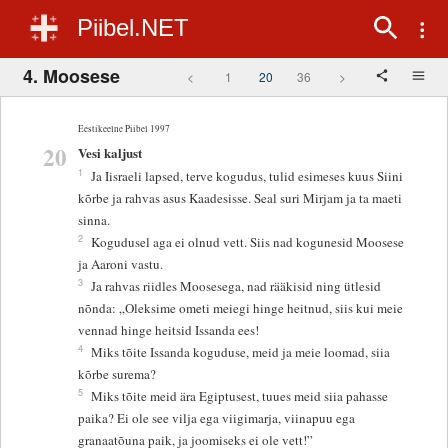
Piibel.NET
4. Moosese
<
1
20
36
>
Eestikeelne Piibel 1997
20
Vesi kaljust
1
Ja Iisraeli lapsed, terve kogudus, tulid esimeses kuus Siini
kõrbe ja rahvas asus Kaadesisse. Seal suri Mirjam ja ta maeti
sinna.
2
Kogudusel aga ei olnud vett. Siis nad kogunesid Moosese
ja Aaroni vastu.
3
Ja rahvas riidles Moosesega, nad rääkisid ning ütlesid
nõnda: „Oleksime ometi meiegi hinge heitnud, siis kui meie
vennad hinge heitsid Issanda ees!
4
Miks tõite Issanda koguduse, meid ja meie loomad, siia
kõrbe surema?
5
Miks tõite meid ära Egiptusest, tuues meid siia pahasse
paika? Ei ole see vilja ega viigimarja, viinapuu ega
granaatõuna paik, ja joomiseks ei ole vett!”