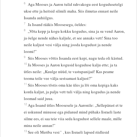
6
Aga Mooses ja Aaron tulid rahvakogu eest kogudusetelgi
ukse ette ja heitsid silmili maha. Siis ilmutas ennast neile
Issanda auhiilgus.
7
Ja Issand rääkis Moosesega, öeldes:
8
„Võta kepp ja kogu kokku kogudus, sina ja su vend Aaron,
ja öelge nende nähes kaljule, et see annaks vett! Sina too
neile kaljust vesi välja ning jooda kogudust ja nende
loomi!”
9
Siis Mooses võttis Issanda eest kepi, nagu teda oli kästud.
10
Ja Mooses ja Aaron kogusid koguduse kalju ette; ja ta
ütles neile: „Kuulge nüüd, te vastupanijad! Kas peame
tooma teile vee välja sestsamast kaljust?”
11
Siis Mooses tõstis oma käe üles ja lõi oma kepiga kaks
korda kaljut, ja palju vett tuli välja ning kogudus ja nende
loomad said juua.
12
Aga Issand ütles Moosesele ja Aaronile: „Sellepärast et te
ei uskunud minusse ega pidanud mind pühaks Iisraeli laste
silme ees, ei saa teie viia seda kogudust sellele maale, mille
mina neile annan!”
+
13
See oli Meriba vesi
, kus Iisraeli lapsed riidlesid