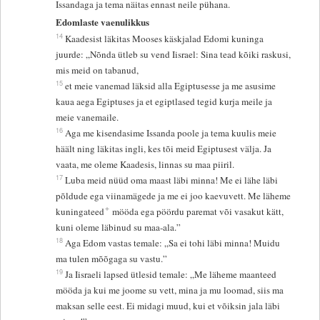
Issandaga ja tema näitas ennast neile pühana.
Edomlaste vaenulikkus
14
Kaadesist läkitas Mooses käskjalad Edomi kuninga
juurde: „Nõnda ütleb su vend Iisrael: Sina tead kõiki raskusi,
mis meid on tabanud,
15
et meie vanemad läksid alla Egiptusesse ja me asusime
kaua aega Egiptuses ja et egiptlased tegid kurja meile ja
meie vanemaile.
16
Aga me kisendasime Issanda poole ja tema kuulis meie
häält ning läkitas ingli, kes tõi meid Egiptusest välja. Ja
vaata, me oleme Kaadesis, linnas su maa piiril.
17
Luba meid nüüd oma maast läbi minna! Me ei lähe läbi
põldude ega viinamägede ja me ei joo kaevuvett. Me läheme
+
kuningateed
mööda ega pöördu paremat või vasakut kätt,
kuni oleme läbinud su maa-ala.”
18
Aga Edom vastas temale: „Sa ei tohi läbi minna! Muidu
ma tulen mõõgaga su vastu.”
19
Ja Iisraeli lapsed ütlesid temale: „Me läheme maanteed
mööda ja kui me joome su vett, mina ja mu loomad, siis ma
maksan selle eest. Ei midagi muud, kui et võiksin jala läbi