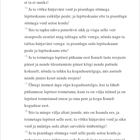
et ta ei sureks!
14
Ja ta võtku härjavärsi verd ja piserdagu sõrmega
lepituskaane esikülje peale; ja lepituskaane ette ta piserdagu
sõrmega verd seitse korda!
15
Siis ta tapku rahva patuohvri sikk ja viigu selle veri
sissepoole eesriiet ning talitagu selle verega, nõnda nagu ta
talitas härjavärsi verega: ta piserdagu seda lepituskaane
peale ja lepituskaane ette!
16
Ja ta toimetagu lepitust pühamu eest Iisraeli laste roojuste
pärast ja nende üleastumiste pärast kõigi nende pattude
kohaselt; nõnda ta tehku ka kogudusetelgiga, mis asetseb
nende juures keset nende roojusi!
17
Ühtegi inimest ärgu olgu kogudusetelgis, kui ta läheb
pühamusse lepitust toimetama, kuni ta on välja tulnud ja on
lepitust toimetanud enese ja oma pere ja kogu Iisraeli
koguduse eest.
18
Siis ta mingu välja altari juurde, mis on Issanda ees, ja
toimetagu lepitust selle eest; ta võtku härjavärsi verd ja siku
verd ja määrigu seda altari sarvedele ümberringi!
19
Ja ta piserdagu sõrmega verd selle peale seitse korda ja
puhastagu ning pühitsegu seda Iisraeli laste roojuste pärast!