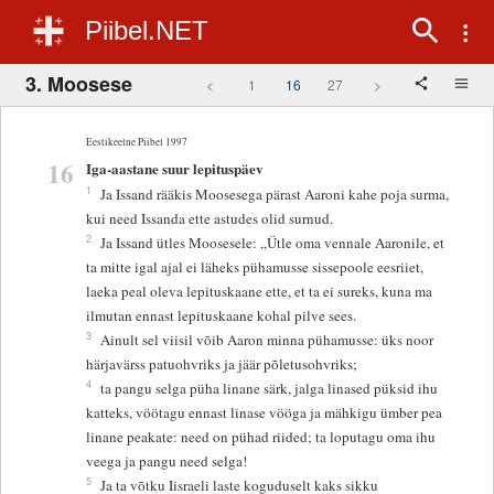
Piibel.NET
3. Moosese
<
1
16
27
>
Eestikeelne Piibel 1997
16
Iga-aastane suur lepituspäev
1
Ja Issand rääkis Moosesega pärast Aaroni kahe poja surma,
kui need Issanda ette astudes olid surnud.
2
Ja Issand ütles Moosesele: „Ütle oma vennale Aaronile, et
ta mitte igal ajal ei läheks pühamusse sissepoole eesriiet,
laeka peal oleva lepituskaane ette, et ta ei sureks, kuna ma
ilmutan ennast lepituskaane kohal pilve sees.
3
Ainult sel viisil võib Aaron minna pühamusse: üks noor
härjavärss patuohvriks ja jäär põletusohvriks;
4
ta pangu selga püha linane särk, jalga linased püksid ihu
katteks, vöötagu ennast linase vööga ja mähkigu ümber pea
linane peakate: need on pühad riided; ta loputagu oma ihu
veega ja pangu need selga!
5
Ja ta võtku Iisraeli laste koguduselt kaks sikku