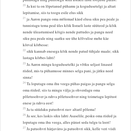
20
Ja kui ta on lõpetanud pühamu ja kogudusetelgi ja altari
lepitamise, siis ta toogu esile elus sikk
21
ja Aaron pangu oma mõlemad käed elusa siku pea peale ja
tunnistagu tema peal üles kõik Iisraeli laste süüteod ja kõik
nende üleastumised kõigis nende pattudes ja pangu need
siku pea peale ning saatku see ühe kõlvulise mehe käe
kõrval kõrbesse:
22
sikk kannab enesega kõik nende patud tühjale maale; sikk
lastagu kõrbes lahti!
23
Ja Aaron mingu kogudusetelki ja võtku seljast linased
riided, mis ta pühamusse minnes selga pani, ja jätku need
sinna!
24
Ta loputagu oma ihu veega pühas paigas ja pangu selga
oma riided; siis ta mingu välja ja ohverdagu oma
põletusohver ja rahva põletusohver ning toimetagu lepitust
enese ja rahva eest!
25
Ja ta süüdaku patuohvri rasv altaril põlema!
26
Ja see, kes laskis siku lahti Asaselile, pesku oma riided ja
loputagu oma ihu veega, alles pärast seda tulgu ta leeri!
27
Ja patuohvri härjavärss ja patuohvri sikk, kelle veri viidi