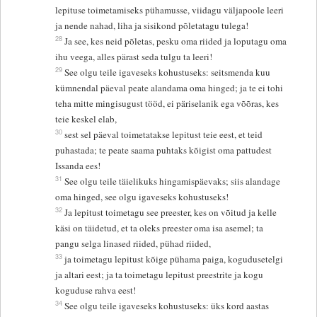
lepituse toimetamiseks pühamusse, viidagu väljapoole leeri
ja nende nahad, liha ja sisikond põletatagu tulega!
28
Ja see, kes neid põletas, pesku oma riided ja loputagu oma
ihu veega, alles pärast seda tulgu ta leeri!
29
See olgu teile igaveseks kohustuseks: seitsmenda kuu
kümnendal päeval peate alandama oma hinged; ja te ei tohi
teha mitte mingisugust tööd, ei päriselanik ega võõras, kes
teie keskel elab,
30
sest sel päeval toimetatakse lepitust teie eest, et teid
puhastada; te peate saama puhtaks kõigist oma pattudest
Issanda ees!
31
See olgu teile täielikuks hingamispäevaks; siis alandage
oma hinged, see olgu igaveseks kohustuseks!
32
Ja lepitust toimetagu see preester, kes on võitud ja kelle
käsi on täidetud, et ta oleks preester oma isa asemel; ta
pangu selga linased riided, pühad riided,
33
ja toimetagu lepitust kõige pühama paiga, kogudusetelgi
ja altari eest; ja ta toimetagu lepitust preestrite ja kogu
koguduse rahva eest!
34
See olgu teile igaveseks kohustuseks: üks kord aastas