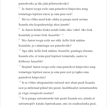
patuohvriks ja üks jäär põletusohvriks!
6
Ja Aaron toogu esile oma patuohvri härjavärss ning
toimetagu lepitust enese ja oma pere eest!
7
Siis ta võtku need kaks sikku ja pangu need seisma
Issanda ette kogudusetelgi ukse juurde!
8
Ja Aaron heitku liisku nende kahe siku vahel: üks liisk
+
Issandale ja teine liisk Asaselile
!
9
Siis Aaron toogu esile see sikk, kelle liisk määras
Issandale, ja valmistagu see patuohvriks!
10
Aga sikk, kelle liisk määras Asaselile, pandagu elusana
Issanda ette, et tema peal lepitust toimetada, saates ta
kõrbesse Asaselile!
11
Seejärel Aaron toogu esile oma patuohvri härjavärss ning
toimetagu lepitust enese ja oma pere eest ja tapku oma
patuohvri härjavärss!
12
Ja ta võtku sütepannitäis tuliseid süsi altari pealt Issanda
eest ja mõlemad pihud täis peent, healõhnalist suitsutusrohtu
ja viigu sissepoole eesriiet!
13
Ja ta pangu suitsutusrohi tule peale Issanda ees, nõnda et
suitsutuspilv kataks lepituskaane, mis on seaduselaeka peal,