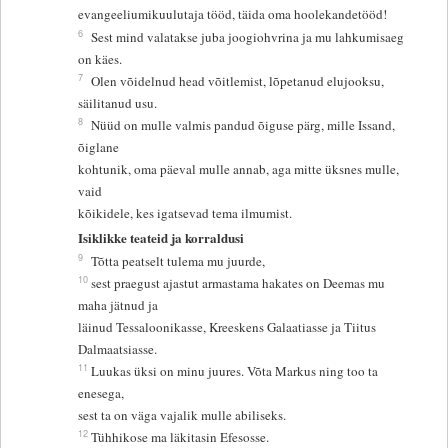
evangeeliumikuulutaja tööd, täida oma hoolekandetööd!
6
Sest mind valatakse juba joogiohvrina ja mu lahkumisaeg
on käes.
7
Olen võidelnud head võitlemist, lõpetanud elujooksu,
säilitanud usu.
8
Nüüd on mulle valmis pandud õiguse pärg, mille Issand,
õiglane
kohtunik, oma päeval mulle annab, aga mitte üksnes mulle,
vaid
kõikidele, kes igatsevad tema ilmumist.
Isiklikke teateid ja korraldusi
9
Tõtta peatselt tulema mu juurde,
10
sest praegust ajastut armastama hakates on Deemas mu
maha jätnud ja
läinud Tessaloonikasse, Kreeskens Galaatiasse ja Tiitus
Dalmaatsiasse.
11
Luukas üksi on minu juures. Võta Markus ning too ta
enesega,
sest ta on väga vajalik mulle abiliseks.
12
Tühhikose ma läkitasin Efesosse.