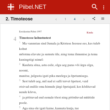
Piibel.NET
2. Timoteose
<
1
4
>
Eestikeelne Piibel 1997
Kuula
4
Timoteose kohustustest
1
Ma vannutan sind Jumala ja Kristuse Jeesuse ees, kes tuleb
kohut
mõistma elavate ja surnute üle, ning tema ilmumise ja tema
kuningriigi nimel:
2
Kuuluta sõna, astu esile, olgu aeg paras või ärgu olgu,
noomi,
manitse, julgusta igati pika meelega ja õpetamisega.
3
Sest tuleb aeg, mil nad ei salli tervet õpetust, vaid
otsivad endile oma himude järgi õpetajaid, kes kõditavad
nende kõrvu,
4
ja pööravad end eemale tõest ning pöörduvad müütide
poole.
5
Aga sina ole igati kaine, kannata kurja, tee