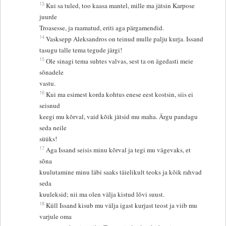
13
Kui sa tuled, too kaasa mantel, mille ma jätsin Karpose
juurde
Troasesse, ja raamatud, eriti aga pärgamendid.
14
Vasksepp Aleksandros on teinud mulle palju kurja. Issand
tasugu talle tema tegude järgi!
15
Ole sinagi tema suhtes valvas, sest ta on ägedasti meie
sõnadele
vastu.
16
Kui ma esimest korda kohtus enese eest kostsin, siis ei
seisnud
keegi mu kõrval, vaid kõik jätsid mu maha. Ärgu pandagu
seda neile
süüks!
17
Aga Issand seisis minu kõrval ja tegi mu vägevaks, et
sõna
kuulutamine minu läbi saaks täielikult teoks ja kõik rahvad
seda
kuuleksid; nii ma olen välja kistud lõvi suust.
18
Küll Issand kisub mu välja igast kurjast teost ja viib mu
varjule oma