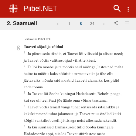
Piibel.NET
2. Saamueli
<
1
8
24
>
Eestikeelne Piibel 1997
8
Taaveti sõjad ja võidud
1
Ja pärast seda sündis, et Taavet lõi vilisteid ja alistas need;
ja Taavet võttis valitsusohjad vilistite käest.
2
Ta lõi ka moabe ja ta mõõtis neid nööriga, lastes nad maha
heita: ta mõõtis kaks nööritäit surmatavaiks ja ühe ellu
jäetavaiks; nõnda said moabid Taaveti alamaiks, kes pidid
ande tooma.
3
Ja Taavet lõi Sooba kuningat Hadadeserit, Rehobi poega,
kui see oli teel Frati jõe äärde oma võimu taastama.
4
Taavet võttis temalt vangi tuhat seitsesada ratsanikku ja
kakskümmend tuhat jalameest; ja Taavet raius õndlad katki
kõigil vankrihobuseil, jättis aga neist alles sada rakendit.
5
Ja kui süürlased Damaskusest tulid Sooba kuningale
Hadadeserile appi, siis lõi Taavet süürlastest maha