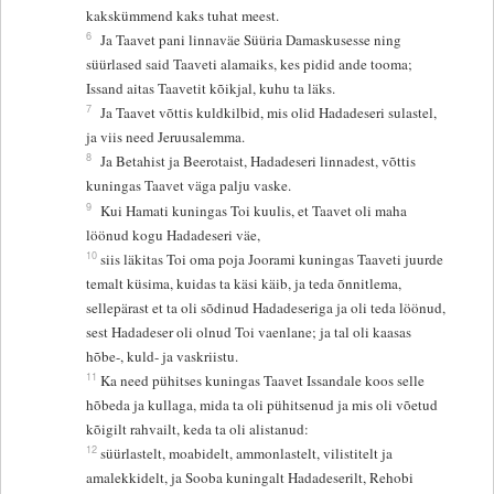
kakskümmend kaks tuhat meest.
6
Ja Taavet pani linnaväe Süüria Damaskusesse ning
süürlased said Taaveti alamaiks, kes pidid ande tooma;
Issand aitas Taavetit kõikjal, kuhu ta läks.
7
Ja Taavet võttis kuldkilbid, mis olid Hadadeseri sulastel,
ja viis need Jeruusalemma.
8
Ja Betahist ja Beerotaist, Hadadeseri linnadest, võttis
kuningas Taavet väga palju vaske.
9
Kui Hamati kuningas Toi kuulis, et Taavet oli maha
löönud kogu Hadadeseri väe,
10
siis läkitas Toi oma poja Joorami kuningas Taaveti juurde
temalt küsima, kuidas ta käsi käib, ja teda õnnitlema,
sellepärast et ta oli sõdinud Hadadeseriga ja oli teda löönud,
sest Hadadeser oli olnud Toi vaenlane; ja tal oli kaasas
hõbe-, kuld- ja vaskriistu.
11
Ka need pühitses kuningas Taavet Issandale koos selle
hõbeda ja kullaga, mida ta oli pühitsenud ja mis oli võetud
kõigilt rahvailt, keda ta oli alistanud:
12
süürlastelt, moabidelt, ammonlastelt, vilistitelt ja
amalekkidelt, ja Sooba kuningalt Hadadeserilt, Rehobi