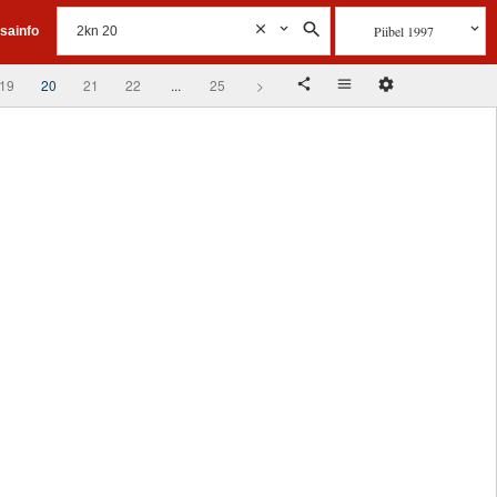
Piibel 1997
isainfo
19
20
21
22
...
25
>