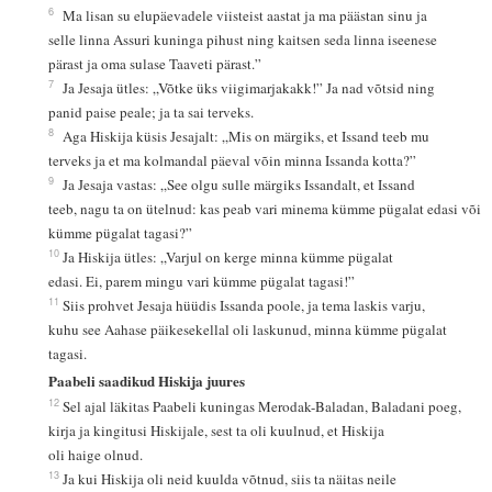
6
Ma lisan su elupäevadele viisteist aastat ja ma päästan sinu ja
selle linna Assuri kuninga pihust ning kaitsen seda linna iseenese
pärast ja oma sulase Taaveti pärast.”
7
Ja Jesaja ütles: „Võtke üks viigimarjakakk!” Ja nad võtsid ning
panid paise peale; ja ta sai terveks.
8
Aga Hiskija küsis Jesajalt: „Mis on märgiks, et Issand teeb mu
terveks ja et ma kolmandal päeval võin minna Issanda kotta?”
9
Ja Jesaja vastas: „See olgu sulle märgiks Issandalt, et Issand
teeb, nagu ta on ütelnud: kas peab vari minema kümme pügalat edasi või
kümme pügalat tagasi?”
10
Ja Hiskija ütles: „Varjul on kerge minna kümme pügalat
edasi. Ei, parem mingu vari kümme pügalat tagasi!”
11
Siis prohvet Jesaja hüüdis Issanda poole, ja tema laskis varju,
kuhu see Aahase päikesekellal oli laskunud, minna kümme pügalat
tagasi.
Paabeli saadikud Hiskija juures
12
Sel ajal läkitas Paabeli kuningas Merodak-Baladan, Baladani poeg,
kirja ja kingitusi Hiskijale, sest ta oli kuulnud, et Hiskija
oli haige olnud.
13
Ja kui Hiskija oli neid kuulda võtnud, siis ta näitas neile