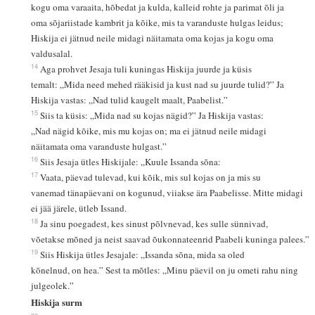
kogu oma varaaita, hõbedat ja kulda, kalleid rohte ja parimat õli ja
oma sõjariistade kambrit ja kõike, mis ta varanduste hulgas leidus;
Hiskija ei jätnud neile midagi näitamata oma kojas ja kogu oma
valdusalal.
14
Aga prohvet Jesaja tuli kuningas Hiskija juurde ja küsis
temalt: „Mida need mehed rääkisid ja kust nad su juurde tulid?” Ja
Hiskija vastas: „Nad tulid kaugelt maalt, Paabelist.”
15
Siis ta küsis: „Mida nad su kojas nägid?” Ja Hiskija vastas:
„Nad nägid kõike, mis mu kojas on; ma ei jätnud neile midagi
näitamata oma varanduste hulgast.”
16
Siis Jesaja ütles Hiskijale: „Kuule Issanda sõna:
17
Vaata, päevad tulevad, kui kõik, mis sul kojas on ja mis su
vanemad tänapäevani on kogunud, viiakse ära Paabelisse. Mitte midagi
ei jää järele, ütleb Issand.
18
Ja sinu poegadest, kes sinust põlvnevad, kes sulle sünnivad,
võetakse mõned ja neist saavad õukonnateenrid Paabeli kuninga palees.”
19
Siis Hiskija ütles Jesajale: „Issanda sõna, mida sa oled
kõnelnud, on hea.” Sest ta mõtles: „Minu päevil on ju ometi rahu ning
julgeolek.”
Hiskija surm