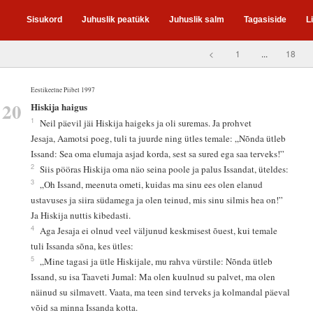
Sisukord
Juhuslik peatükk
Juhuslik salm
Tagasiside
L
<
1
...
18
Eestikeelne Piibel 1997
20
Hiskija haigus
1
Neil päevil jäi Hiskija haigeks ja oli suremas. Ja prohvet
Jesaja, Aamotsi poeg, tuli ta juurde ning ütles temale: „Nõnda ütleb
Issand: Sea oma elumaja asjad korda, sest sa sured ega saa terveks!”
2
Siis pööras Hiskija oma näo seina poole ja palus Issandat, üteldes:
3
„Oh Issand, meenuta ometi, kuidas ma sinu ees olen elanud
ustavuses ja siira südamega ja olen teinud, mis sinu silmis hea on!”
Ja Hiskija nuttis kibedasti.
4
Aga Jesaja ei olnud veel väljunud keskmisest õuest, kui temale
tuli Issanda sõna, kes ütles:
5
„Mine tagasi ja ütle Hiskijale, mu rahva vürstile: Nõnda ütleb
Issand, su isa Taaveti Jumal: Ma olen kuulnud su palvet, ma olen
näinud su silmavett. Vaata, ma teen sind terveks ja kolmandal päeval
võid sa minna Issanda kotta.