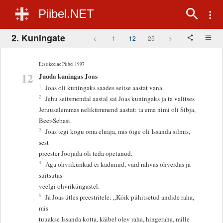
Piibel.NET
2. Kuningate
<
1
12
25
>
Eestikeelne Piibel 1997
12
Juuda kuningas Joas
1
Joas oli kuningaks saades seitse aastat vana.
2
Jehu seitsmendal aastal sai Joas kuningaks ja ta valitses
Jeruusalemmas nelikümmend aastat; ta ema nimi oli Sibja,
Beer-Sebast.
3
Joas tegi kogu oma eluaja, mis õige oli Issanda silmis,
sest
preester Joojada oli teda õpetanud.
4
Aga ohvrikünkad ei kadunud, vaid rahvas ohverdas ja
suitsutas
veelgi ohvriküngastel.
5
Ja Joas ütles preestritele: „Kõik pühitsetud andide raha,
mis
tuuakse Issanda kotta, käibel olev raha, hingeraha, mille