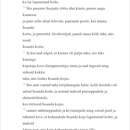
ka ise lagunenud koda.
10
Siis preester Joojada võttis ühe kirstu, puuris augu
kaanesse
ja pani selle altari kõrvale, paremale poole, kui minna
Issanda
kotta; ja preestrid, lävehoidjad, panid sinna kõik raha, mis
toodi
Issanda kotta.
11
Ja kui nad nägid, et kirstus oli palju raha, siis läks
kuninga
kirjutaja koos ülempreestriga sinna ja nad lugesid ning
sidusid kokku
raha, mis leidus Issanda kojas.
12
Siis anti vaetud raha tööjuhatajate kätte, kelle hooleks oli
antud Issanda koda, ja nemad maksid puuseppadele ja
ehitustöölistele,
kes töötasid Issanda kojas,
13
samuti müürseppadele ja kiviraiujaile ning ostsid puid ja
tahutud kive, et kohendada Issanda koja lagunenud kohti, ja
maksid
kõige eest, mis koja kohendamiseks tarvis läks.