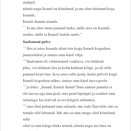
aujärjel,
nõnda nagu Issand on kõnelnud, ja ma olen ehitanud koja
Issanda,
Iisraeli Jumala nimele.
11
Ja ma olen sinna pannud laeka, mille sees on Issanda
seadus, mille ta Iisraeli lastele andis.”
Saalomoni palve
12
Siis ta astus Issanda altari ette kogu Iisraeli koguduse
juuresolekul ja sirutas oma käed välja.
13
Saalomon oli valmistanud vasklava, viis küünart
pika, viis küünart laia ja kolm küünart kõrge, ja oli selle
pannud keset õue. Ja ta astus selle peale, heitis põlvili kogu
Iisraeli koguduse nähes, sirutas oma käed taeva poole
14
ja ütles: „Issand, Iisraeli Jumal! Sinu sarnast jumalat ei
ole taevas ega maa peal, sina pead lepingut ja osadust oma
sulastega, kes käivad su ees kõigest südamest,
15
sina oled pidanud oma sulasele, mu isale Taavetile, mis sa
temale olid lubanud. Jah, mis sa oma suuga oled kõnelnud,
selle
oled sa oma käega tõeks teinud, nõnda nagu see täna on