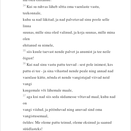
34
Kui su rahvas läheb sõtta oma vaenlaste vastu,
teekonnale,
kuhu sa nad läkitad, ja nad palvetavad sinu poole selle
linna
suunas, mille sina oled valinud, ja koja suunas, mille mina
olen
ehitanud su nimele,
35
siis kuule taevast nende palvet ja anumist ja tee neile
õigust!
36
Kui nad sinu vastu pattu teevad - sest pole inimest, kes
pattu ei tee - ja sina vihastud nende peale ning annad nad
vaenlase kätte, nõnda et nende vangistajad viivad neid
vangi
kaugemale või lähemale maale,
37
aga kui nad siis seda südamesse võtavad maal, kuhu nad
on
vangi viidud, ja pöörduvad ning anuvad sind oma
vangistusemaal,
öeldes: Me oleme pattu teinud, oleme eksinud ja saanud
süüdlasteks!