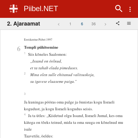
Piibel.NET
2. Ajaraamat
<
1
6
36
>
Eestikeelne Piibel 1997
6
Templi pühitsemine
1
Siis kõneles Saalomon:
„Issand on öelnud,
et ta tahab elada pimeduses.
2
Mina olen sulle ehitanud valitsuskoja,
su igavese eluaseme paiga.”
3
Ja kuningas pööras oma palge ja õnnistas kogu Iisraeli
kogudust, ja kogu Iisraeli kogudus seisis.
4
Ja ta ütles: „Kiidetud olgu Issand, Iisraeli Jumal, kes oma
kätega on tõeks teinud, mida ta oma suuga on kõnelnud mu
isale
Taavetile, öeldes: