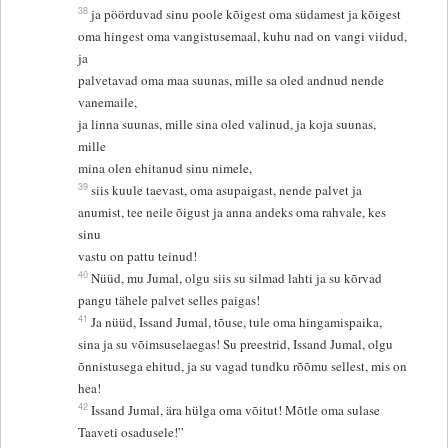
38
ja pöörduvad sinu poole kõigest oma südamest ja kõigest
oma hingest oma vangistusemaal, kuhu nad on vangi viidud,
ja
palvetavad oma maa suunas, mille sa oled andnud nende
vanemaile,
ja linna suunas, mille sina oled valinud, ja koja suunas,
mille
mina olen ehitanud sinu nimele,
39
siis kuule taevast, oma asupaigast, nende palvet ja
anumist, tee neile õigust ja anna andeks oma rahvale, kes
sinu
vastu on pattu teinud!
40
Nüüd, mu Jumal, olgu siis su silmad lahti ja su kõrvad
pangu tähele palvet selles paigas!
41
Ja nüüd, Issand Jumal, tõuse, tule oma hingamispaika,
sina ja su võimsuselaegas! Su preestrid, Issand Jumal, olgu
õnnistusega ehitud, ja su vagad tundku rõõmu sellest, mis on
hea!
42
Issand Jumal, ära hülga oma võitut! Mõtle oma sulase
Taaveti osadusele!”