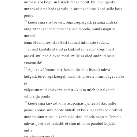
inimese või kogu su Iisraeli rahva poolt, kui nad igaüks
tunnevad oma häda ja valu ja sirutavad oma käed selle koja
poole,
30
kuule sina siis taevast, oma asupaigast, ja anna andeks
ning anna igaühele tema tegusid mööda, nõnda nagu sa
tunned
tema südant, sest sina üksi tunned inimlaste südant,
31
et nad kardaksid sind ja käiksid su teedel kõigil neil
päevil, mil nad elavad maal, mille sa oled andnud meie
vanemaile!
32
Aga ka võõramaalast, kes ei ole sinu Iisraeli rahva
hulgast, tuleb aga kaugelt maalt sinu suure nime, vägeva käe
ja
väljasirutatud käsivarre pärast - kui ta tuleb ja palvetab
selle koja poole -,
33
kuule sina taevast, oma asupaigast, ja tee kõike, mille
pärast võõras sinu poole hüüab, et kõik maa rahvad õpiksid
tundma sinu nime ja kardaksid sind, nõnda nagu su Iisraeli
rahvas, ja et nad teaksid, et sinu nimi on pandud kojale,
mille
ma olen ehitanud!