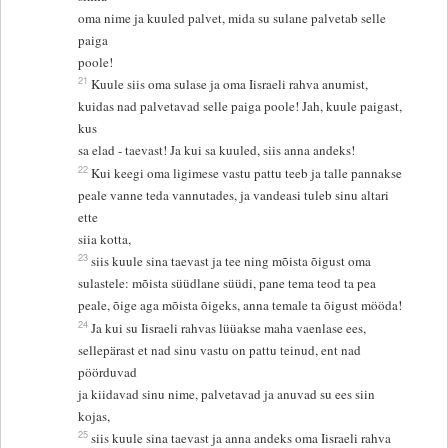
oma nime ja kuuled palvet, mida su sulane palvetab selle
paiga
poole!
21
Kuule siis oma sulase ja oma Iisraeli rahva anumist,
kuidas nad palvetavad selle paiga poole! Jah, kuule paigast,
kus
sa elad - taevast! Ja kui sa kuuled, siis anna andeks!
22
Kui keegi oma ligimese vastu pattu teeb ja talle pannakse
peale vanne teda vannutades, ja vandeasi tuleb sinu altari
ette
siia kotta,
23
siis kuule sina taevast ja tee ning mõista õigust oma
sulastele: mõista süüdlane süüdi, pane tema teod ta pea
peale, õige aga mõista õigeks, anna temale ta õigust mööda!
24
Ja kui su Iisraeli rahvas lüüakse maha vaenlase ees,
sellepärast et nad sinu vastu on pattu teinud, ent nad
pöörduvad
ja kiidavad sinu nime, palvetavad ja anuvad su ees siin
kojas,
25
siis kuule sina taevast ja anna andeks oma Iisraeli rahva