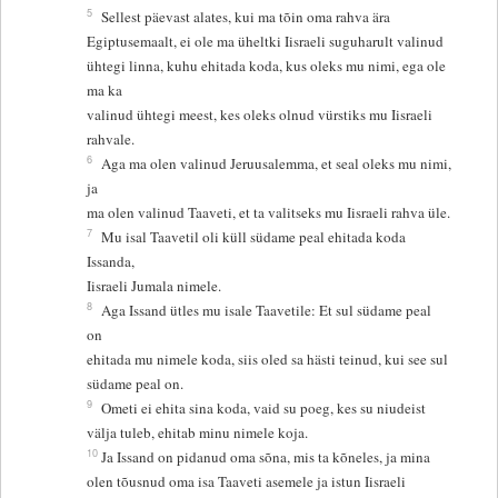
5
Sellest päevast alates, kui ma tõin oma rahva ära
Egiptusemaalt, ei ole ma üheltki Iisraeli suguharult valinud
ühtegi linna, kuhu ehitada koda, kus oleks mu nimi, ega ole
ma ka
valinud ühtegi meest, kes oleks olnud vürstiks mu Iisraeli
rahvale.
6
Aga ma olen valinud Jeruusalemma, et seal oleks mu nimi,
ja
ma olen valinud Taaveti, et ta valitseks mu Iisraeli rahva üle.
7
Mu isal Taavetil oli küll südame peal ehitada koda
Issanda,
Iisraeli Jumala nimele.
8
Aga Issand ütles mu isale Taavetile: Et sul südame peal
on
ehitada mu nimele koda, siis oled sa hästi teinud, kui see sul
südame peal on.
9
Ometi ei ehita sina koda, vaid su poeg, kes su niudeist
välja tuleb, ehitab minu nimele koja.
10
Ja Issand on pidanud oma sõna, mis ta kõneles, ja mina
olen tõusnud oma isa Taaveti asemele ja istun Iisraeli