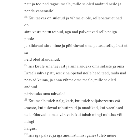
patt ja too nad tagasi maale, mille sa oled andnud neile ja
nende vanemaile!
26
Kui taevas on suletud ja vihma ei ole, sellepärast et nad
on
sinu vastu pattu teinud, aga nad palvetavad selle paiga
poole
ja kiidavad sinu nime ja pöörduvad oma patust, sellepärast et
sa
neid oled alandanud,
27
siis kuule sina taevast ja anna andeks oma sulaste ja oma
Iisraeli rahva patt, sest sina õpetad neile head teed, mida nad
peavad käima, ja anna vihma oma maale, mille sa oled
andnud
pärisosaks oma rahvale!
28
Kui maale tuleb nälg, katk, kui tuleb viljakõrvetus või
-rooste, kui tulevad rohutirtsud ja mardikad, kui vaenlased
teda rõhuvad ta maa väravais, kui tabab mingi nuhtlus või
mingi
haigus,
29
siis iga palvet ja iga anumist, mis iganes tuleb mõne