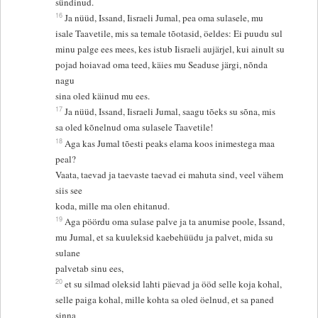
sündinud.
16
Ja nüüd, Issand, Iisraeli Jumal, pea oma sulasele, mu
isale Taavetile, mis sa temale tõotasid, öeldes: Ei puudu sul
minu palge ees mees, kes istub Iisraeli aujärjel, kui ainult su
pojad hoiavad oma teed, käies mu Seaduse järgi, nõnda
nagu
sina oled käinud mu ees.
17
Ja nüüd, Issand, Iisraeli Jumal, saagu tõeks su sõna, mis
sa oled kõnelnud oma sulasele Taavetile!
18
Aga kas Jumal tõesti peaks elama koos inimestega maa
peal?
Vaata, taevad ja taevaste taevad ei mahuta sind, veel vähem
siis see
koda, mille ma olen ehitanud.
19
Aga pöördu oma sulase palve ja ta anumise poole, Issand,
mu Jumal, et sa kuuleksid kaebehüüdu ja palvet, mida su
sulane
palvetab sinu ees,
20
et su silmad oleksid lahti päevad ja ööd selle koja kohal,
selle paiga kohal, mille kohta sa oled öelnud, et sa paned
sinna