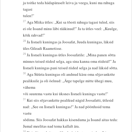
ja toitke teda hädapäraselt leiva ja veega, kuni ma rahuga
tagasi
tulen!”
27
Aga Miika ütles: „Kui sa tõesti rahuga tagasi tuled, siis
ei ole Issand minu läbi rääkinud!” Ja ta ütles veel: „Kuulge,
kõik rahvad!”
28
Ja Iisraeli kuningas ja Joosafat, Juuda kuningas, läksid
üles Gileadi Raamotisse.
29
Ja Iisraeli kuningas ütles Joosafatile: „Mina panen sõtta
minnes teised riided selga, aga sina kanna oma riideid!” Ja
Iisraeli kuningas pani teised riided selga ja nad läksid sõtta.
30
Aga Süüria kuningas oli andnud käsu oma sõjavankrite
pealikuile ja oli öelnud: „Ärge tapelge mitte ühegi muu,
vähema
või suurema vastu kui üksnes Iisraeli kuninga vastu!”
31
Kui siis sõjavankrite pealikud nägid Joosafatti, ütlesid
nad: „See on Iisraeli kuningas!” Ja nad pöördusid tema
vastu
sõdima. Siis Joosafat hakkas kisendama ja Issand aitas teda:
Jumal meelitas nad tema kallalt ära.
32