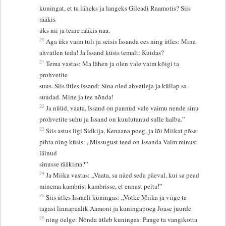
kuningat, et ta läheks ja langeks Gileadi Raamotis? Siis
rääkis
üks nii ja teine rääkis naa.
20
Aga üks vaim tuli ja seisis Issanda ees ning ütles: Mina
ahvatlen teda! Ja Issand küsis temalt: Kuidas?
21
Tema vastas: Ma lähen ja olen vale vaim kõigi ta
prohvetite
suus. Siis ütles Issand: Sina oled ahvatleja ja küllap sa
suudad. Mine ja tee nõnda!
22
Ja nüüd, vaata, Issand on pannud vale vaimu nende sinu
prohvetite suhu ja Issand on kuulutanud sulle halba.”
23
Siis astus ligi Sidkija, Kenaana poeg, ja lõi Miikat põse
pihta ning küsis: „Missugust teed on Issanda Vaim minust
läinud
sinusse rääkima?”
24
Ja Miika vastas: „Vaata, sa näed seda päeval, kui sa pead
minema kambrist kambrisse, et ennast peita!”
25
Siis ütles Iisraeli kuningas: „Võtke Miika ja viige ta
tagasi linnapealik Aamoni ja kuningapoeg Joase juurde
26
ning öelge: Nõnda ütleb kuningas: Pange ta vangikotta