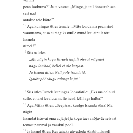
või ma
pean loobuma?” Ja ta vastas: „Minge, ja teil õnnestub see,
sest nad
antakse teie kätte!”
15
Aga kuningas ütles temale: „Mitu korda ma pean sind
vannutama, et sa ei räägiks mulle muud kui ainult tõtt
Issanda
nimel?”
16
Siis ta ütles:
„Ma nägin kogu Iisraeli hajali olevat mägedel
nagu lambad, kellel ei ole karjast.
Ja Issand ütles: Neil pole isandaid.
Igaüks pöördugu rahuga koju!”
17
Siis ütles Iisraeli kuningas Joosafatile: „Eks ma öelnud
sulle, et ta ei kuuluta mulle head, küll aga halba!”
18
Aga Miika ütles: „Seepärast kuulge Issanda sõna! Ma
nägin
Issandat istuvat oma aujärjel ja kogu taeva sõjaväe seisvat
temast paremal ja vasakul pool.
19
Ja Issand ütles: Kes tahaks ahvatleda Ahabit, Iisraeli