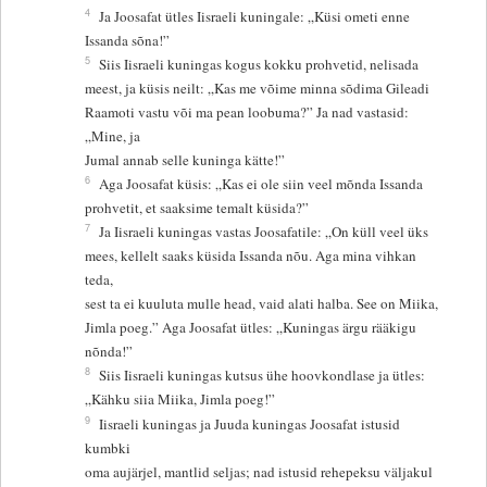
4
Ja Joosafat ütles Iisraeli kuningale: „Küsi ometi enne
Issanda sõna!”
5
Siis Iisraeli kuningas kogus kokku prohvetid, nelisada
meest, ja küsis neilt: „Kas me võime minna sõdima Gileadi
Raamoti vastu või ma pean loobuma?” Ja nad vastasid:
„Mine, ja
Jumal annab selle kuninga kätte!”
6
Aga Joosafat küsis: „Kas ei ole siin veel mõnda Issanda
prohvetit, et saaksime temalt küsida?”
7
Ja Iisraeli kuningas vastas Joosafatile: „On küll veel üks
mees, kellelt saaks küsida Issanda nõu. Aga mina vihkan
teda,
sest ta ei kuuluta mulle head, vaid alati halba. See on Miika,
Jimla poeg.” Aga Joosafat ütles: „Kuningas ärgu rääkigu
nõnda!”
8
Siis Iisraeli kuningas kutsus ühe hoovkondlase ja ütles:
„Kähku siia Miika, Jimla poeg!”
9
Iisraeli kuningas ja Juuda kuningas Joosafat istusid
kumbki
oma aujärjel, mantlid seljas; nad istusid rehepeksu väljakul