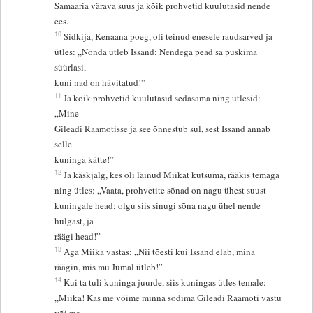
Samaaria värava suus ja kõik prohvetid kuulutasid nende
ees.
10
Sidkija, Kenaana poeg, oli teinud enesele raudsarved ja
ütles: „Nõnda ütleb Issand: Nendega pead sa puskima
süürlasi,
kuni nad on hävitatud!”
11
Ja kõik prohvetid kuulutasid sedasama ning ütlesid:
„Mine
Gileadi Raamotisse ja see õnnestub sul, sest Issand annab
selle
kuninga kätte!”
12
Ja käskjalg, kes oli läinud Miikat kutsuma, rääkis temaga
ning ütles: „Vaata, prohvetite sõnad on nagu ühest suust
kuningale head; olgu siis sinugi sõna nagu ühel nende
hulgast, ja
räägi head!”
13
Aga Miika vastas: „Nii tõesti kui Issand elab, mina
räägin, mis mu Jumal ütleb!”
14
Kui ta tuli kuninga juurde, siis kuningas ütles temale:
„Miika! Kas me võime minna sõdima Gileadi Raamoti vastu