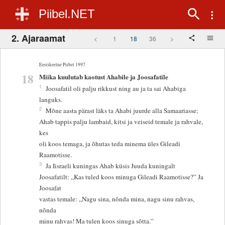
Piibel.NET
2. Ajaraamat
<
1
18
36
>
Eestikeelne Piibel 1997
18
Miika kuulutab kaotust Ahabile ja Joosafatile
1
Joosafatil oli palju rikkust ning au ja ta sai Ahabiga
languks.
2
Mõne aasta pärast läks ta Ahabi juurde alla Samaariasse;
Ahab tappis palju lambaid, kitsi ja veiseid temale ja rahvale,
kes
oli koos temaga, ja õhutas teda minema üles Gileadi
Raamotisse.
3
Ja Iisraeli kuningas Ahab küsis Juuda kuningalt
Joosafatilt: „Kas tuled koos minuga Gileadi Raamotisse?” Ja
Joosafat
vastas temale: „Nagu sina, nõnda mina, nagu sinu rahvas,
nõnda
minu rahvas! Ma tulen koos sinuga sõtta.”