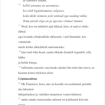
ja isandate Issand,
16
kellel ainsana on surematus,
kes elab ligipääsmatus valguses,
keda ükski inimene pole näinud ega suudagi näha.
Tema päralt olgu au ja igavene võimus! Aamen.
17
Neid, kes on nüüdsel ajal rikkad, käsi, et nad ei oleks
ülbed
ega loodaks ebakindlale rikkusele, vaid Jumalale, kes
valmistab
meile kõike rikkalikult maitsmiseks;
18
käsi neil teha head, saada rikkaks headelt tegudelt, olla
lahke
ja helde käega,
19
talletades enesele vara heaks aluskiviks tuleviku tarvis, et
haarata kinni tõelisest elust.
Lõpumanitsus
20
Oh Timoteos, hoia, mis su hoolde on usaldatud, pöördu
ära labastest
tühijuttudest ja valeliku tunnetuse vastuväidetest,
21
mida omaks tunnistades mõned on kaldunud kõrvale
usust.