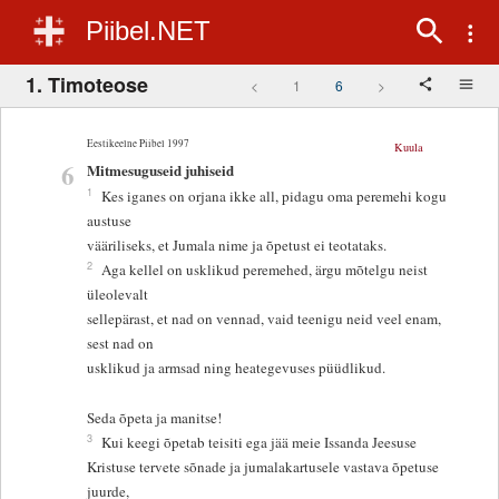
Piibel.NET
1. Timoteose
<
1
6
>
Eestikeelne Piibel 1997
Kuula
6
Mitmesuguseid juhiseid
1
Kes iganes on orjana ikke all, pidagu oma peremehi kogu
austuse
vääriliseks, et Jumala nime ja õpetust ei teotataks.
2
Aga kellel on usklikud peremehed, ärgu mõtelgu neist
üleolevalt
sellepärast, et nad on vennad, vaid teenigu neid veel enam,
sest nad on
usklikud ja armsad ning heategevuses püüdlikud.
Seda õpeta ja manitse!
3
Kui keegi õpetab teisiti ega jää meie Issanda Jeesuse
Kristuse tervete sõnade ja jumalakartusele vastava õpetuse
juurde,