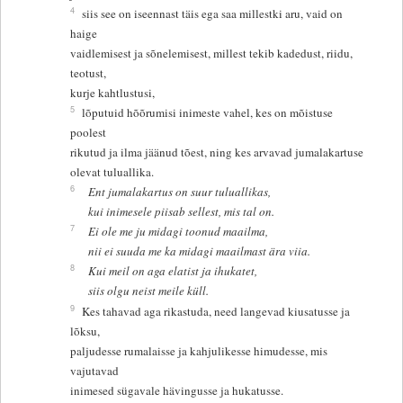
4
siis see on iseennast täis ega saa millestki aru, vaid on
haige
vaidlemisest ja sõnelemisest, millest tekib kadedust, riidu,
teotust,
kurje kahtlustusi,
5
lõputuid hõõrumisi inimeste vahel, kes on mõistuse
poolest
rikutud ja ilma jäänud tõest, ning kes arvavad jumalakartuse
olevat tuluallika.
6
Ent jumalakartus on suur tuluallikas,
kui inimesele piisab sellest, mis tal on.
7
Ei ole me ju midagi toonud maailma,
nii ei suuda me ka midagi maailmast ära viia.
8
Kui meil on aga elatist ja ihukatet,
siis olgu neist meile küll.
9
Kes tahavad aga rikastuda, need langevad kiusatusse ja
lõksu,
paljudesse rumalaisse ja kahjulikesse himudesse, mis
vajutavad
inimesed sügavale hävingusse ja hukatusse.