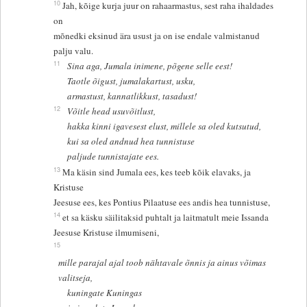
10
Jah, kõige kurja juur on rahaarmastus, sest raha ihaldades
on
mõnedki eksinud ära usust ja on ise endale valmistanud
palju valu.
11
Sina aga, Jumala inimene, põgene selle eest!
Taotle õigust, jumalakartust, usku,
armastust, kannatlikkust, tasadust!
12
Võitle head usuvõitlust,
hakka kinni igavesest elust, millele sa oled kutsutud,
kui sa oled andnud hea tunnistuse
paljude tunnistajate ees.
13
Ma käsin sind Jumala ees, kes teeb kõik elavaks, ja
Kristuse
Jeesuse ees, kes Pontius Pilaatuse ees andis hea tunnistuse,
14
et sa käsku säilitaksid puhtalt ja laitmatult meie Issanda
Jeesuse Kristuse ilmumiseni,
15
mille parajal ajal toob nähtavale õnnis ja ainus võimas
valitseja,
kuningate Kuningas