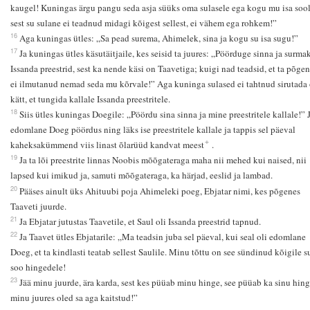
kaugel! Kuningas ärgu pangu seda asja süüks oma sulasele ega kogu mu isa sool
sest su sulane ei teadnud midagi kõigest sellest, ei vähem ega rohkem!”
16
Aga kuningas ütles: „Sa pead surema, Ahimelek, sina ja kogu su isa sugu!”
17
Ja kuningas ütles käsutäitjaile, kes seisid ta juures: „Pöörduge sinna ja surma
Issanda preestrid, sest ka nende käsi on Taavetiga; kuigi nad teadsid, et ta põgen
ei ilmutanud nemad seda mu kõrvale!” Aga kuninga sulased ei tahtnud sirutada
kätt, et tungida kallale Issanda preestritele.
18
Siis ütles kuningas Doegile: „Pöördu sina sinna ja mine preestritele kallale!” 
edomlane Doeg pöördus ning läks ise preestritele kallale ja tappis sel päeval
+
kaheksakümmend viis linast õlarüüd kandvat meest
.
19
Ja ta lõi preestrite linnas Noobis mõõgateraga maha nii mehed kui naised, nii
lapsed kui imikud ja, samuti mõõgateraga, ka härjad, eeslid ja lambad.
20
Pääses ainult üks Ahituubi poja Ahimeleki poeg, Ebjatar nimi, kes põgenes
Taaveti juurde.
21
Ja Ebjatar jutustas Taavetile, et Saul oli Issanda preestrid tapnud.
22
Ja Taavet ütles Ebjatarile: „Ma teadsin juba sel päeval, kui seal oli edomlane
Doeg, et ta kindlasti teatab sellest Saulile. Minu tõttu on see sündinud kõigile su
soo hingedele!
23
Jää minu juurde, ära karda, sest kes püüab minu hinge, see püüab ka sinu hing
minu juures oled sa aga kaitstud!”