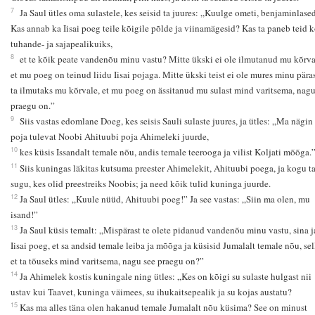
7
Ja Saul ütles oma sulastele, kes seisid ta juures: „Kuulge ometi, benjaminlase
Kas annab ka Iisai poeg teile kõigile põlde ja viinamägesid? Kas ta paneb teid k
tuhande- ja sajapealikuiks,
8
et te kõik peate vandenõu minu vastu? Mitte ükski ei ole ilmutanud mu kõrva
et mu poeg on teinud liidu Iisai pojaga. Mitte ükski teist ei ole mures minu päras
ta ilmutaks mu kõrvale, et mu poeg on ässitanud mu sulast mind varitsema, nagu
praegu on.”
9
Siis vastas edomlane Doeg, kes seisis Sauli sulaste juures, ja ütles: „Ma nägin 
poja tulevat Noobi Ahituubi poja Ahimeleki juurde,
10
kes küsis Issandalt temale nõu, andis temale teerooga ja vilist Koljati mõõga.
11
Siis kuningas läkitas kutsuma preester Ahimelekit, Ahituubi poega, ja kogu ta
sugu, kes olid preestreiks Noobis; ja need kõik tulid kuninga juurde.
12
Ja Saul ütles: „Kuule nüüd, Ahituubi poeg!” Ja see vastas: „Siin ma olen, mu
isand!”
13
Ja Saul küsis temalt: „Mispärast te olete pidanud vandenõu minu vastu, sina j
Iisai poeg, et sa andsid temale leiba ja mõõga ja küsisid Jumalalt temale nõu, sel
et ta tõuseks mind varitsema, nagu see praegu on?”
14
Ja Ahimelek kostis kuningale ning ütles: „Kes on kõigi su sulaste hulgast nii
ustav kui Taavet, kuninga väimees, su ihukaitsepealik ja su kojas austatu?
15
Kas ma alles täna olen hakanud temale Jumalalt nõu küsima? See on minust