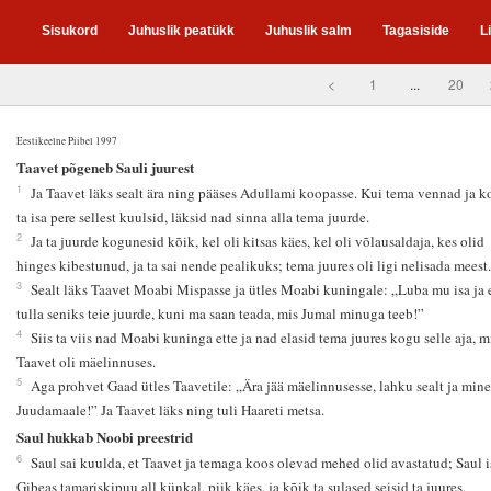
Sisukord
Juhuslik peatükk
Juhuslik salm
Tagasiside
L
<
1
...
20
Eestikeelne Piibel 1997
2
Taavet põgeneb Sauli juurest
1
Ja Taavet läks sealt ära ning pääses Adullami koopasse. Kui tema vennad ja 
ta isa pere sellest kuulsid, läksid nad sinna alla tema juurde.
2
Ja ta juurde kogunesid kõik, kel oli kitsas käes, kel oli võlausaldaja, kes olid
hinges kibestunud, ja ta sai nende pealikuks; tema juures oli ligi nelisada meest.
3
Sealt läks Taavet Moabi Mispasse ja ütles Moabi kuningale: „Luba mu isa ja
tulla seniks teie juurde, kuni ma saan teada, mis Jumal minuga teeb!”
4
Siis ta viis nad Moabi kuninga ette ja nad elasid tema juures kogu selle aja, m
Taavet oli mäelinnuses.
5
Aga prohvet Gaad ütles Taavetile: „Ära jää mäelinnusesse, lahku sealt ja mine
Juudamaale!” Ja Taavet läks ning tuli Haareti metsa.
Saul hukkab Noobi preestrid
6
Saul sai kuulda, et Taavet ja temaga koos olevad mehed olid avastatud; Saul i
Gibeas tamariskipuu all künkal, piik käes, ja kõik ta sulased seisid ta juures.