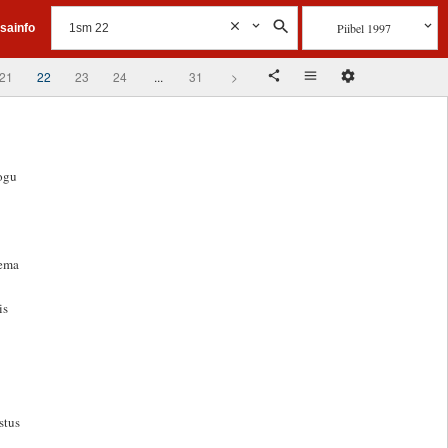
Piibel 1997
isainfo
21
22
23
24
...
31
>
kogu
 ema
is
stus