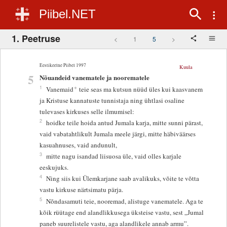
Piibel.NET
1. Peetruse
<
1
5
>
Eestikeelne Piibel 1997
Kuula
5
Nõuandeid vanematele ja noorematele
+
1
Vanemaid
teie seas ma kutsun nüüd üles kui kaasvanem
ja Kristuse kannatuste tunnistaja ning ühtlasi osaline
tulevases kirkuses selle ilmumisel:
2
hoidke teile hoida antud Jumala karja, mitte sunni pärast,
vaid vabatahtlikult Jumala meele järgi, mitte häbiväärses
kasuahnuses, vaid andunult,
3
mitte nagu isandad liisuosa üle, vaid olles karjale
eeskujuks.
4
Ning siis kui Ülemkarjane saab avalikuks, võite te võtta
vastu kirkuse närtsimatu pärja.
5
Nõndasamuti teie, nooremad, alistuge vanematele. Aga te
kõik rüütage end alandlikkusega üksteise vastu, sest „Jumal
paneb suurelistele vastu, aga alandlikele annab armu”.