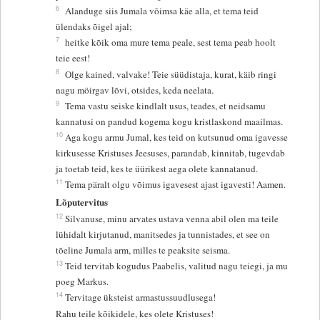
6
Alanduge siis Jumala võimsa käe alla, et tema teid
ülendaks õigel ajal;
7
heitke kõik oma mure tema peale, sest tema peab hoolt
teie eest!
8
Olge kained, valvake! Teie süüdistaja, kurat, käib ringi
nagu möirgav lõvi, otsides, keda neelata.
9
Tema vastu seiske kindlalt usus, teades, et neidsamu
kannatusi on pandud kogema kogu kristlaskond maailmas.
10
Aga kogu armu Jumal, kes teid on kutsunud oma igavesse
kirkusesse Kristuses Jeesuses, parandab, kinnitab, tugevdab
ja toetab teid, kes te üürikest aega olete kannatanud.
11
Tema päralt olgu võimus igavesest ajast igavesti! Aamen.
Lõputervitus
12
Silvanuse, minu arvates ustava venna abil olen ma teile
lühidalt kirjutanud, manitsedes ja tunnistades, et see on
tõeline Jumala arm, milles te peaksite seisma.
13
Teid tervitab kogudus Paabelis, valitud nagu teiegi, ja mu
poeg Markus.
14
Tervitage üksteist armastussuudlusega!
Rahu teile kõikidele, kes olete Kristuses!