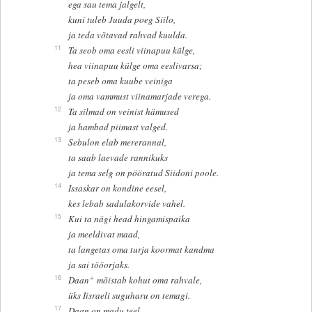
ega sau tema jalgelt,
kuni tuleb Juuda poeg Siilo,
ja teda võtavad rahvad kuulda.
11
Ta seob oma eesli viinapuu külge,
hea viinapuu külge oma eeslivarsa;
ta peseb oma kuube veiniga
ja oma vammust viinamarjade verega.
12
Ta silmad on veinist hämused
ja hambad piimast valged.
13
Sebulon elab mererannal,
ta saab laevade rannikuks
ja tema selg on pööratud Siidoni poole.
14
Issaskar on kondine eesel,
kes lebab sadulakorvide vahel.
15
Kui ta nägi head hingamispaika
ja meeldivat maad,
ta langetas oma turja koormat kandma
ja sai tööorjaks.
+
16
Daan
mõistab kohut oma rahvale,
üks Iisraeli suguharu on temagi.
17
Daan on madu teel,