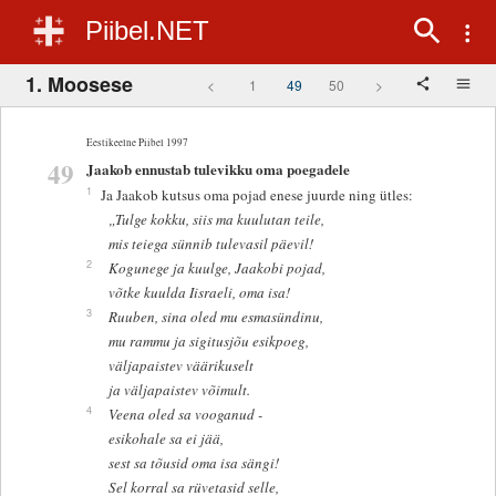
Piibel.NET
1. Moosese
<
1
49
50
>
Eestikeelne Piibel 1997
49
Jaakob ennustab tulevikku oma poegadele
1
Ja Jaakob kutsus oma pojad enese juurde ning ütles:
„Tulge kokku, siis ma kuulutan teile,
mis teiega sünnib tulevasil päevil!
2
Kogunege ja kuulge, Jaakobi pojad,
võtke kuulda Iisraeli, oma isa!
3
Ruuben, sina oled mu esmasündinu,
mu rammu ja sigitusjõu esikpoeg,
väljapaistev väärikuselt
ja väljapaistev võimult.
4
Veena oled sa vooganud -
esikohale sa ei jää,
sest sa tõusid oma isa sängi!
Sel korral sa rüvetasid selle,