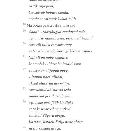
rästik raja peal,
kes salvab hobuse kandu,
nõnda et ratsanik kukub selili.
18
Ma ootan päästet sinult, Issand!
+
19
Gaad
- röövjõugud ründavad teda,
aga ta ise ründab neid, olles neil kannul.
20
Aaserilt tuleb rammus roog
ja temal on anda kuninglikke maiuspalu.
21
Naftali on nobe emahirv,
kes toob kuuldavale ilusaid sõnu.
22
Joosep on viljapuu poeg,
viljapuu poeg allikal,
oksad ulatuvad üle müüri.
23
Ammukütid ahistavad teda,
ründavad ja rõhuvad teda,
24
aga tema amb jääb kindlaks
ja ta käsivarred on nõtked
Jaakobi Vägeva abiga,
Karjase, Iisraeli Kalju nime abiga,
25
su isa Jumala abiga,