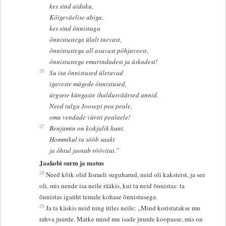
kes sind aidaku,
Kõigeväelise abiga,
kes sind õnnistagu
õnnistustega ülalt taevast,
õnnistustega all asuvast põhjaveest,
õnnistustega emarindadest ja üskadest!
26
Su isa õnnistused ületavad
igaveste mägede õnnistused,
ürgsete küngaste ihaldusväärsed annid.
Need tulgu Joosepi pea peale,
oma vendade vürsti pealaele!
27
Benjamin on kiskjalik hunt.
Hommikul ta sööb saaki
ja õhtul jaotab röövitut.”
Jaakobi surm ja matus
28
Need kõik olid Iisraeli suguharud, neid oli kaksteist, ja see
oli, mis nende isa neile rääkis, kui ta neid õnnistas: ta
õnnistas igaüht temale kohase õnnistusega.
29
Ja ta käskis neid ning ütles neile: „Mind koristatakse mu
rahva juurde. Matke mind mu isade juurde koopasse, mis on