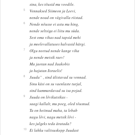
sina, kes tõusid mu voodile.
5
Vennaksed Siimeon ja Leevi,
nende noad on vägivalla riistad.
6
Nende nõusse ei astu mu hing,
nende seltsiga ei liitu mu süda.
Sest oma vihas nad tapsid mehi
ja meelevallatuses halvasid härgi.
7
Olgu neetud nende kange viha
ja nende metsik raev!
Ma jaotan nad Jaakobis
ja hajutan Iisraelis!
+
8
Juuda
, sind ülistavad su vennad.
Sinu käsi on su vaenlaste turjal,
sind kummardavad su isa pojad.
9
Juuda on lõvikutsikas -
saagi kallalt, mu poeg, oled tõusnud.
Ta on heitnud maha, ta lebab
nagu lõvi, nagu metsik lõvi -
kes julgeks teda äratada?
10
Ei lahku valitsuskepp Juudast