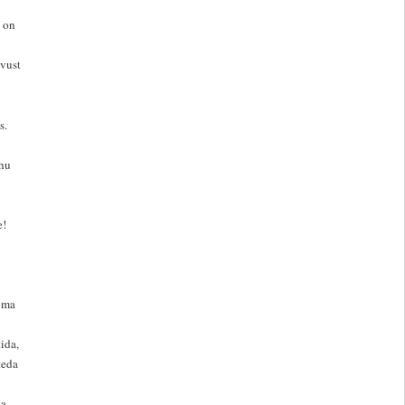
a on
vust
s.
uhu
e!
 oma
ida,
teda
ta