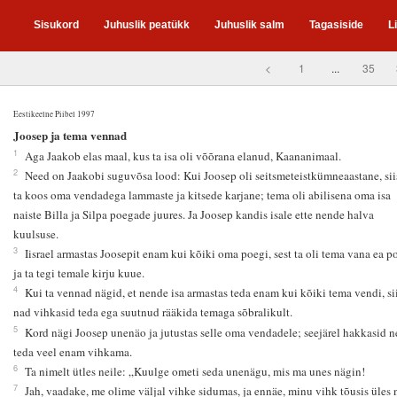
Sisukord
Juhuslik peatükk
Juhuslik salm
Tagasiside
L
<
1
...
35
Eestikeelne Piibel 1997
7
Joosep ja tema vennad
1
Aga Jaakob elas maal, kus ta isa oli võõrana elanud, Kaananimaal.
2
Need on Jaakobi suguvõsa lood: Kui Joosep oli seitsmeteistkümneaastane, siis
ta koos oma vendadega lammaste ja kitsede karjane; tema oli abilisena oma isa
naiste Billa ja Silpa poegade juures. Ja Joosep kandis isale ette nende halva
kuulsuse.
3
Iisrael armastas Joosepit enam kui kõiki oma poegi, sest ta oli tema vana ea p
ja ta tegi temale kirju kuue.
4
Kui ta vennad nägid, et nende isa armastas teda enam kui kõiki tema vendi, si
nad vihkasid teda ega suutnud rääkida temaga sõbralikult.
5
Kord nägi Joosep unenäo ja jutustas selle oma vendadele; seejärel hakkasid 
teda veel enam vihkama.
6
Ta nimelt ütles neile: „Kuulge ometi seda unenägu, mis ma unes nägin!
7
Jah, vaadake, me olime väljal vihke sidumas, ja ennäe, minu vihk tõusis üles 