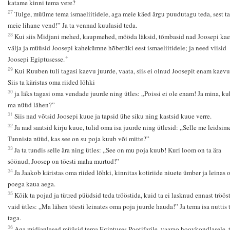
katame kinni tema vere?
27
Tulge, müüme tema ismaeliitidele, aga meie käed ärgu puudutagu teda, sest t
meie lihane vend!” Ja ta vennad kuulasid teda.
28
Kui siis Midjani mehed, kaupmehed, mööda läksid, tõmbasid nad Joosepi kae
välja ja müüsid Joosepi kahekümne hõbetüki eest ismaeliitidele; ja need viisid
+
Joosepi Egiptusesse.
29
Kui Ruuben tuli tagasi kaevu juurde, vaata, siis ei olnud Joosepit enam kaevu
Siis ta käristas oma riided lõhki
30
ja läks tagasi oma vendade juurde ning ütles: „Poissi ei ole enam! Ja mina, k
ma nüüd lähen?”
31
Siis nad võtsid Joosepi kuue ja tapsid ühe siku ning kastsid kuue verre.
32
Ja nad saatsid kirju kuue, tulid oma isa juurde ning ütlesid: „Selle me leidsim
Tunnista nüüd, kas see on su poja kuub või mitte?”
33
Ja ta tundis selle ära ning ütles: „See on mu poja kuub! Kuri loom on ta ära
söönud, Joosep on tõesti maha murtud!”
34
Ja Jaakob käristas oma riided lõhki, kinnitas kotiriide niuete ümber ja leinas
poega kaua aega.
35
Kõik ta pojad ja tütred püüdsid teda trööstida, kuid ta ei lasknud ennast trööst
vaid ütles: „Ma lähen tõesti leinates oma poja juurde hauda!” Ja tema isa nuttis 
taga.
36
Aga midjanlased müüsid tema Egiptuses Pootifarile, vaarao hoovkondlasele, 