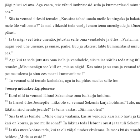
jäigi püsti seisma. Aga vaata, teie vihud ümbritsesid seda ja kummardasid minu
ees.”
8
Siis ta vennad ütlesid temale: „Kas sina tahad saada meile kuningaks ja hakat
meie üle valitsema?” Ja nad vihkasid teda veelgi enam tema unenägude ja kõne
pärast.
9
Ja ta nägi veel teise unenäo, jutustas selle oma vendadele ja ütles: „Vaata, ma
nägin veel ühe unenäo, ja ennäe, päike, kuu ja üksteist tähte kummardasid minu
ees.”
10
Aga kui ta seda jutustas oma isale ja vendadele, siis ta isa sõitles teda ning ütl
temale: „Mis unenägu see küll on, mis sa nägid! Kas mina ja su ema ja vennad tõ
peame tulema ja sinu ees maani kummardama?”
11
Ta vennad said temale kadedaks, aga ta isa pidas meeles selle loo.
Joosep müüakse Egiptusesse
12
Kord olid ta vennad läinud Sekemisse oma isa karja hoidma.
13
Ja Iisrael ütles Joosepile: „Eks ole su vennad Sekemis karja hoidmas? Tule, m
läkitan sind nende juurde!” Ja tema vastas: „Siin ma olen!”
14
Siis ta ütles temale: „Mine ometi vaatama, kas su vendade käsi käib hästi ja k
kari on korras, ja too mulle sõna!” Ta läkitas teda Hebroni orust ja ta tuli Sekemi
15
Ja üks mees kohtas teda, kui ta oli väljal ümber ekslemas. Ja mees küsis temalt
öeldes: „Mida sa otsid?”