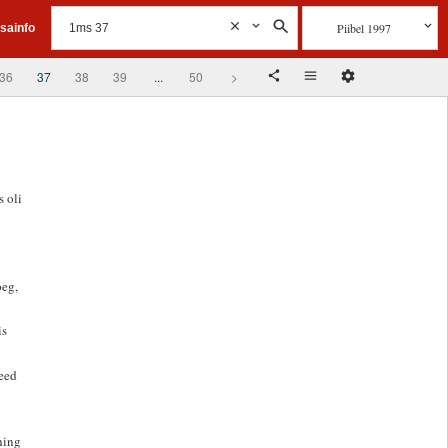
Piibel 1997
isainfo
36
37
38
39
...
50
>
 oli
oeg,
is
need
ning