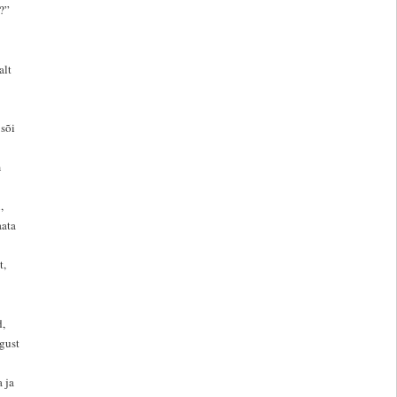
?”
alt
sõi
m
,
aata
t,
d,
gust
 ja