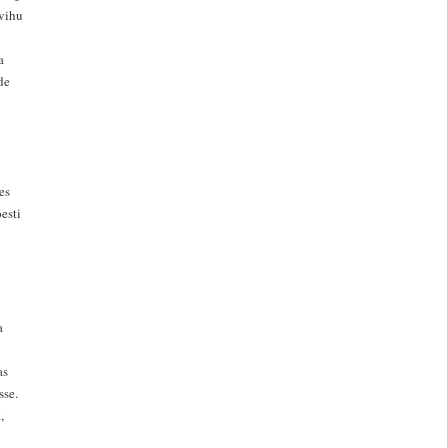
 vihu
a
de
es
esti
a
as
sse.
,