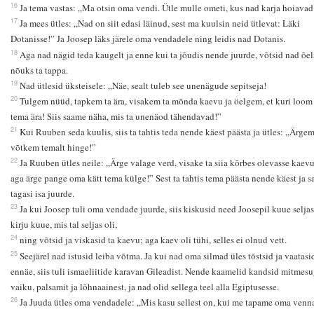
16
Ja tema vastas: „Ma otsin oma vendi. Ütle mulle ometi, kus nad karja hoiavad
17
Ja mees ütles: „Nad on siit edasi läinud, sest ma kuulsin neid ütlevat: Läki
Dotanisse!” Ja Joosep läks järele oma vendadele ning leidis nad Dotanis.
18
Aga nad nägid teda kaugelt ja enne kui ta jõudis nende juurde, võtsid nad õel
nõuks ta tappa.
19
Nad ütlesid üksteisele: „Näe, sealt tuleb see unenägude sepitseja!
20
Tulgem nüüd, tapkem ta ära, visakem ta mõnda kaevu ja öelgem, et kuri loom 
tema ära! Siis saame näha, mis ta unenäod tähendavad!”
21
Kui Ruuben seda kuulis, siis ta tahtis teda nende käest päästa ja ütles: „Ärge
võtkem temalt hinge!”
22
Ja Ruuben ütles neile: „Ärge valage verd, visake ta siia kõrbes olevasse kaevu
aga ärge pange oma kätt tema külge!” Sest ta tahtis tema päästa nende käest ja s
tagasi isa juurde.
23
Ja kui Joosep tuli oma vendade juurde, siis kiskusid need Joosepil kuue seljas
kirju kuue, mis tal seljas oli,
24
ning võtsid ja viskasid ta kaevu; aga kaev oli tühi, selles ei olnud vett.
25
Seejärel nad istusid leiba võtma. Ja kui nad oma silmad üles tõstsid ja vaatasi
ennäe, siis tuli ismaeliitide karavan Gileadist. Nende kaamelid kandsid mitmesu
vaiku, palsamit ja lõhnaainest, ja nad olid sellega teel alla Egiptusesse.
26
Ja Juuda ütles oma vendadele: „Mis kasu sellest on, kui me tapame oma venna