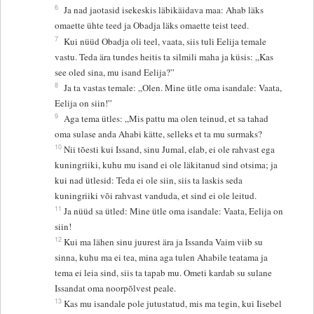
6
Ja nad jaotasid isekeskis läbikäidava maa: Ahab läks
omaette ühte teed ja Obadja läks omaette teist teed.
7
Kui nüüd Obadja oli teel, vaata, siis tuli Eelija temale
vastu. Teda ära tundes heitis ta silmili maha ja küsis: „Kas
see oled sina, mu isand Eelija?”
8
Ja ta vastas temale: „Olen. Mine ütle oma isandale: Vaata,
Eelija on siin!”
9
Aga tema ütles: „Mis pattu ma olen teinud, et sa tahad
oma sulase anda Ahabi kätte, selleks et ta mu surmaks?
10
Nii tõesti kui Issand, sinu Jumal, elab, ei ole rahvast ega
kuningriiki, kuhu mu isand ei ole läkitanud sind otsima; ja
kui nad ütlesid: Teda ei ole siin, siis ta laskis seda
kuningriiki või rahvast vanduda, et sind ei ole leitud.
11
Ja nüüd sa ütled: Mine ütle oma isandale: Vaata, Eelija on
siin!
12
Kui ma lähen sinu juurest ära ja Issanda Vaim viib su
sinna, kuhu ma ei tea, mina aga tulen Ahabile teatama ja
tema ei leia sind, siis ta tapab mu. Ometi kardab su sulane
Issandat oma noorpõlvest peale.
13
Kas mu isandale pole jutustatud, mis ma tegin, kui Iisebel