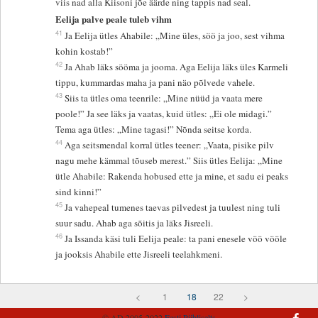
viis nad alla Kiisoni jõe äärde ning tappis nad seal.
Eelija palve peale tuleb vihm
41
Ja Eelija ütles Ahabile: „Mine üles, söö ja joo, sest vihma
kohin kostab!”
42
Ja Ahab läks sööma ja jooma. Aga Eelija läks üles Karmeli
tippu, kummardas maha ja pani näo põlvede vahele.
43
Siis ta ütles oma teenrile: „Mine nüüd ja vaata mere
poole!” Ja see läks ja vaatas, kuid ütles: „Ei ole midagi.”
Tema aga ütles: „Mine tagasi!” Nõnda seitse korda.
44
Aga seitsmendal korral ütles teener: „Vaata, pisike pilv
nagu mehe kämmal tõuseb merest.” Siis ütles Eelija: „Mine
ütle Ahabile: Rakenda hobused ette ja mine, et sadu ei peaks
sind kinni!”
45
Ja vahepeal tumenes taevas pilvedest ja tuulest ning tuli
suur sadu. Ahab aga sõitis ja läks Jisreeli.
46
Ja Issanda käsi tuli Eelija peale: ta pani enesele vöö vööle
ja jooksis Ahabile ette Jisreeli teelahkmeni.
<
1
18
22
>
© AD 2005-2022
Eesti Piibliselts