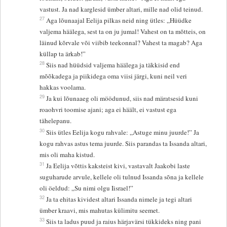
vastust. Ja nad karglesid ümber altari, mille nad olid teinud.
27
Aga lõunaajal Eelija pilkas neid ning ütles: „Hüüdke
valjema häälega, sest ta on ju jumal! Vahest on ta mõtteis, on
läinud kõrvale või viibib teekonnal? Vahest ta magab? Aga
küllap ta ärkab!”
28
Siis nad hüüdsid valjema häälega ja täkkisid end
mõõkadega ja piikidega oma viisi järgi, kuni neil veri
hakkas voolama.
29
Ja kui lõunaaeg oli möödunud, siis nad märatsesid kuni
roaohvri toomise ajani; aga ei häält, ei vastust ega
tähelepanu.
30
Siis ütles Eelija kogu rahvale: „Astuge minu juurde!” Ja
kogu rahvas astus tema juurde. Siis parandas ta Issanda altari,
mis oli maha kistud.
31
Ja Eelija võttis kaksteist kivi, vastavalt Jaakobi laste
suguharude arvule, kellele oli tulnud Issanda sõna ja kellele
oli öeldud: „Su nimi olgu Iisrael!”
32
Ja ta ehitas kividest altari Issanda nimele ja tegi altari
ümber kraavi, mis mahutas külimitu seemet.
33
Siis ta ladus puud ja raius härjavärsi tükkideks ning pani