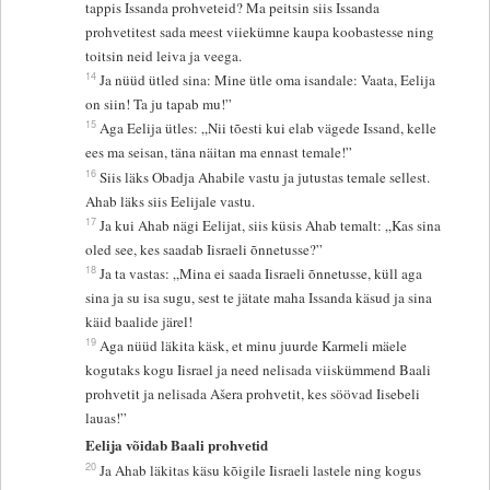
tappis Issanda prohveteid? Ma peitsin siis Issanda
prohvetitest sada meest viiekümne kaupa koobastesse ning
toitsin neid leiva ja veega.
14
Ja nüüd ütled sina: Mine ütle oma isandale: Vaata, Eelija
on siin! Ta ju tapab mu!”
15
Aga Eelija ütles: „Nii tõesti kui elab vägede Issand, kelle
ees ma seisan, täna näitan ma ennast temale!”
16
Siis läks Obadja Ahabile vastu ja jutustas temale sellest.
Ahab läks siis Eelijale vastu.
17
Ja kui Ahab nägi Eelijat, siis küsis Ahab temalt: „Kas sina
oled see, kes saadab Iisraeli õnnetusse?”
18
Ja ta vastas: „Mina ei saada Iisraeli õnnetusse, küll aga
sina ja su isa sugu, sest te jätate maha Issanda käsud ja sina
käid baalide järel!
19
Aga nüüd läkita käsk, et minu juurde Karmeli mäele
kogutaks kogu Iisrael ja need nelisada viiskümmend Baali
prohvetit ja nelisada Ašera prohvetit, kes söövad Iisebeli
lauas!”
Eelija võidab Baali prohvetid
20
Ja Ahab läkitas käsu kõigile Iisraeli lastele ning kogus