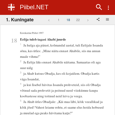
Piibel.NET
1. Kuningate
<
1
18
22
>
Eestikeelne Piibel 1997
18
Eelija tuleb tagasi Ahabi juurde
1
Ja hulga aja pärast, kolmandal aastal, tuli Eelijale Issanda
sõna, kes ütles: „Mine näita ennast Ahabile, siis ma annan
maale vihma!”
2
Ja Eelija läks ennast Ahabile näitama. Samaarias oli aga
suur nälg
3
ja Ahab kutsus Obadja, kes oli kojaülem. Obadja kartis
väga Issandat,
4
ja kui Iisebel hävitas Issanda prohveteid, siis oli Obadja
võtnud sada prohvetit ja peitnud need viiekümne kaupa
koobastesse ning toitnud neid leiva ja veega.
5
Ja Ahab ütles Obadjale: „Käi maa läbi, kõik veeallikad ja
kõik jõed! Vahest leiame rohtu, et saame elus hoida hobused
ja muulad ega peaks hävitama karju?”