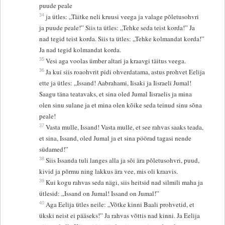
puude peale
34
ja ütles: „Täitke neli kruusi veega ja valage põletusohvri
ja puude peale!” Siis ta ütles: „Tehke seda teist korda!” Ja
nad tegid teist korda. Siis ta ütles: „Tehke kolmandat korda!”
Ja nad tegid kolmandat korda.
35
Vesi aga voolas ümber altari ja kraavgi täitus veega.
36
Ja kui siis roaohvrit pidi ohverdatama, astus prohvet Eelija
ette ja ütles: „Issand! Aabrahami, Iisaki ja Iisraeli Jumal!
Saagu täna teatavaks, et sina oled Jumal Iisraelis ja mina
olen sinu sulane ja et mina olen kõike seda teinud sinu sõna
peale!
37
Vasta mulle, Issand! Vasta mulle, et see rahvas saaks teada,
et sina, Issand, oled Jumal ja et sina pöörad tagasi nende
südamed!”
38
Siis Issanda tuli langes alla ja sõi ära põletusohvri, puud,
kivid ja põrmu ning lakkus ära vee, mis oli kraavis.
39
Kui kogu rahvas seda nägi, siis heitsid nad silmili maha ja
ütlesid: „Issand on Jumal! Issand on Jumal!”
40
Aga Eelija ütles neile: „Võtke kinni Baali prohvetid, et
ükski neist ei pääseks!” Ja rahvas võttis nad kinni. Ja Eelija