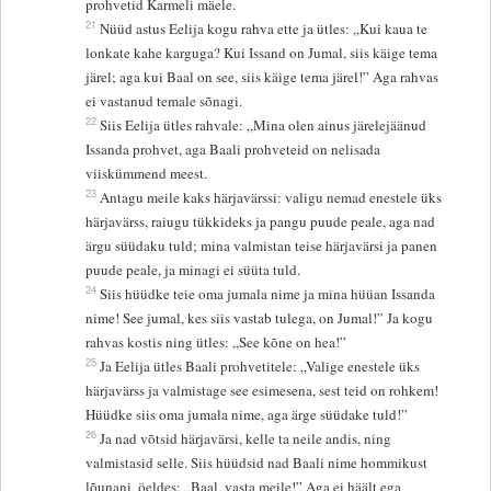
prohvetid Karmeli mäele.
21
Nüüd astus Eelija kogu rahva ette ja ütles: „Kui kaua te
lonkate kahe karguga? Kui Issand on Jumal, siis käige tema
järel; aga kui Baal on see, siis käige tema järel!” Aga rahvas
ei vastanud temale sõnagi.
22
Siis Eelija ütles rahvale: „Mina olen ainus järelejäänud
Issanda prohvet, aga Baali prohveteid on nelisada
viiskümmend meest.
23
Antagu meile kaks härjavärssi: valigu nemad enestele üks
härjavärss, raiugu tükkideks ja pangu puude peale, aga nad
ärgu süüdaku tuld; mina valmistan teise härjavärsi ja panen
puude peale, ja minagi ei süüta tuld.
24
Siis hüüdke teie oma jumala nime ja mina hüüan Issanda
nime! See jumal, kes siis vastab tulega, on Jumal!” Ja kogu
rahvas kostis ning ütles: „See kõne on hea!”
25
Ja Eelija ütles Baali prohvetitele: „Valige enestele üks
härjavärss ja valmistage see esimesena, sest teid on rohkem!
Hüüdke siis oma jumala nime, aga ärge süüdake tuld!”
26
Ja nad võtsid härjavärsi, kelle ta neile andis, ning
valmistasid selle. Siis hüüdsid nad Baali nime hommikust
lõunani, öeldes: „Baal, vasta meile!” Aga ei häält ega